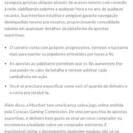
assegura apostas ubíquas através de acesso remoto com conexão
à rede, viabilizando palpites a qualquer hora e no ano de qualquer
recanto. Sua interface intuitiva e amigável garante navegação
desimpedida mesmo pra novatos, proporcionando comodidade
máxima em quaisquer detalhes da plataforma de apostas
esportivas.
O cassino conta com jackpots progressivos, torneios e bastante
mais para manter os jogadores entretidos por horas a fio.
As apostas ao palpitante permitem que os fãs aumentem the
sua paixão no calor da batalha e tentem adivinar cada
cambalhota em ação.
Você só precisará especificar some sort of quantia de dinheiro e
a conta pra recebê-la.
Além disso, a Mostbet tem uma licença sobre jogo online emitida
pela Curaçao Gaming Commission. De uma perspectiva de apostas
esportivas, é dinheiro bem gasto ze atrai um novo comprador ou
incrementa a lealdade sobre um comprador existente. É
inestimável visitar o desempenho dasjenige equipes não só na