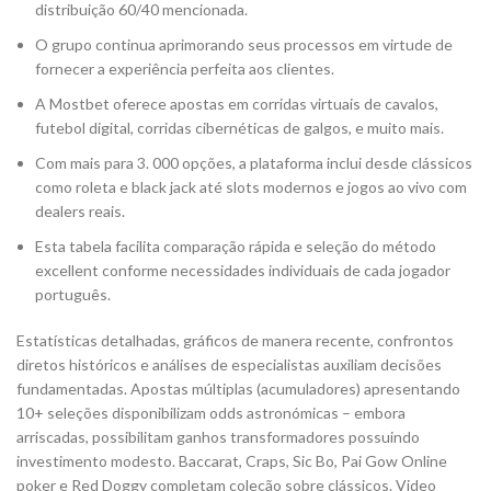
distribuição 60/40 mencionada.
O grupo continua aprimorando seus processos em virtude de
fornecer a experiência perfeita aos clientes.
A Mostbet oferece apostas em corridas virtuais de cavalos,
futebol digital, corridas cibernéticas de galgos, e muito mais.
Com mais para 3. 000 opções, a plataforma inclui desde clássicos
como roleta e black jack até slots modernos e jogos ao vivo com
dealers reais.
Esta tabela facilita comparação rápida e seleção do método
excellent conforme necessidades individuais de cada jogador
português.
Estatísticas detalhadas, gráficos de manera recente, confrontos
diretos históricos e análises de especialistas auxiliam decisões
fundamentadas. Apostas múltiplas (acumuladores) apresentando
10+ seleções disponibilizam odds astronómicas – embora
arriscadas, possibilitam ganhos transformadores possuindo
investimento modesto. Baccarat, Craps, Sic Bo, Pai Gow Online
poker e Red Doggy completam coleção sobre clássicos. Video