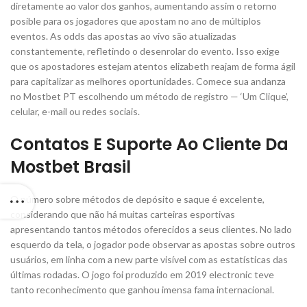
diretamente ao valor dos ganhos, aumentando assim o retorno
posible para os jogadores que apostam no ano de múltiplos
eventos. As odds das apostas ao vivo são atualizadas
constantemente, refletindo o desenrolar do evento. Isso exige
que os apostadores estejam atentos elizabeth reajam de forma ágil
para capitalizar as melhores oportunidades. Comece sua andanza
no Mostbet PT escolhendo um método de registro — ‘Um Clique’,
celular, e-mail ou redes sociais.
Contatos E Suporte Ao Cliente Da
Mostbet Brasil
O número sobre métodos de depósito e saque é excelente,
considerando que não há muitas carteiras esportivas
apresentando tantos métodos oferecidos a seus clientes. No lado
esquerdo da tela, o jogador pode observar as apostas sobre outros
usuários, em linha com a new parte visível com as estatísticas das
últimas rodadas. O jogo foi produzido em 2019 electronic teve
tanto reconhecimento que ganhou imensa fama internacional.