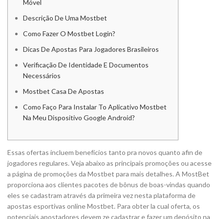
Móvel
Descrição De Uma Mostbet
Como Fazer O Mostbet Login?
Dicas De Apostas Para Jogadores Brasileiros
Verificação De Identidade E Documentos
Necessários
Mostbet Casa De Apostas
Como Faço Para Instalar To Aplicativo Mostbet
Na Meu Dispositivo Google Android?
Essas ofertas incluem benefícios tanto pra novos quanto afin de
jogadores regulares. Veja abaixo as principais promoções ou acesse
a página de promoções da Mostbet para mais detalhes. A MostBet
proporciona aos clientes pacotes de bônus de boas-vindas quando
eles se cadastram através da primeira vez nesta plataforma de
apostas esportivas online Mostbet. Para obter la cual oferta, os
potenciais apostadores devem ze cadastrar e fazer um depósito na