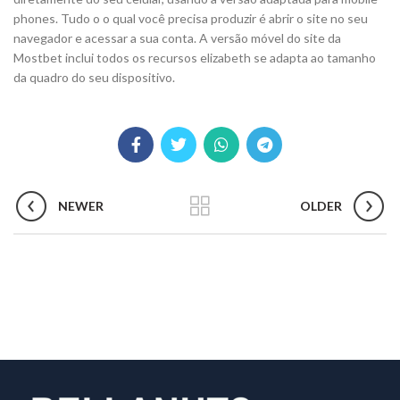
phones. Tudo o o qual você precisa produzir é abrir o site no seu
navegador e acessar a sua conta. A versão móvel do site da
Mostbet inclui todos os recursos elizabeth se adapta ao tamanho
da quadro do seu dispositivo.
NEWER
OLDER