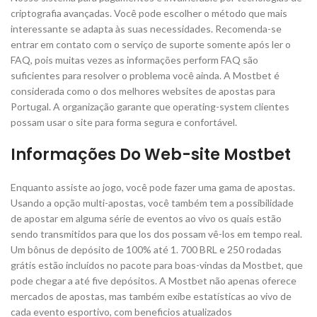
criptografia avançadas. Você pode escolher o método que mais
interessante se adapta às suas necessidades. Recomenda-se
entrar em contato com o serviço de suporte somente após ler o
FAQ, pois muitas vezes as informações perform FAQ são
suficientes para resolver o problema você ainda. A Mostbet é
considerada como o dos melhores websites de apostas para
Portugal. A organização garante que operating-system clientes
possam usar o site para forma segura e confortável.
Informações Do Web-site Mostbet
Enquanto assiste ao jogo, você pode fazer uma gama de apostas.
Usando a opção multi-apostas, você também tem a possibilidade
de apostar em alguma série de eventos ao vivo os quais estão
sendo transmitidos para que los dos possam vê-los em tempo real.
Um bônus de depósito de 100% até 1. 700 BRL e 250 rodadas
grátis estão incluídos no pacote para boas-vindas da Mostbet, que
pode chegar a até five depósitos. A Mostbet não apenas oferece
mercados de apostas, mas também exibe estatísticas ao vivo de
cada evento esportivo, com beneficios atualizados