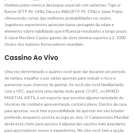
Holdem poker merece destaque especial com variantes Tige or
Better (RTP 99. 54%), Deuces Wild (RTP 99. 73%) e Joker Poker
oferecendo certas das melhores probabilidades no casino.
Jogadores experientes apreciam baixa vantagem da odaie e
elemento sobre habilidade que influencia resultados a longo prazo.
A clase Mostbet Casino games de slots domina superior a 2. 1000
títulos dos maiores fornecedores mundiais.
Cassino Ao Vivo
Uma vez determinado o quanto você quer dar durante um período
de tempo, espalhe-o por várias apostas para reduzir o risco e
aumentar suas chances de ganhar. Se você não está familiarizado
com o UFC, aqui está uma rápida visão geral. O UFC, ou MIXED
MARTIAL ARTS, é um esporte que envolve alguma variedade de
técnicas de combate apresentando contato pleno. Dentro da casa
para apostas, você tem a possibilidade de apostar em seu lutador
preferido enquanto assiste ao jogo ao vivo. O Campeonato Mundial
ainda está cheio para opções é alguma das opções mais populares
para apostadores novos e experientes. No site você tem a opção