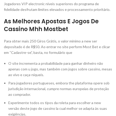
Jogadores VIP electronic níveis superiores do programa de
fidelidade desfrutam limites elevados e processamento prioritário.
As Melhores Apostas E Jogos De
Cassino Mhh Mostbet
Para obter mais 250 Giros Grátis, o valor mínimo a new ser
depositado é de R$50. Ao entrar no site perform Most Bet e clicar
em “Cadastre-se”, basta, no formulário que
O site incrementa a probabilidade para ganhar dinheiro não
apenas com u jogo, mas também com jogos sobre cassino, mesas
ao vivo e caça-níqueis.
Para jogadores portugueses, embora the plataforma opere sob
jurisdição internacional, cumpre normas europeias de proteção
ao comprador.
Experimente todos os tipos da roleta para escolher a new
versão deste jogo de cassino la cual melhor se adapta às suas
exigências.