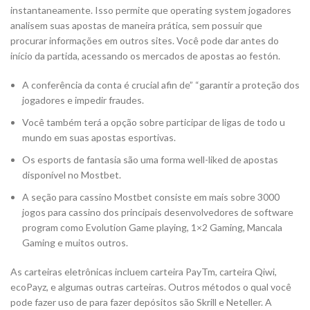
instantaneamente. Isso permite que operating system jogadores
analisem suas apostas de maneira prática, sem possuir que
procurar informações em outros sites. Você pode dar antes do
início da partida, acessando os mercados de apostas ao festón.
A conferência da conta é crucial afin de” “garantir a proteção dos
jogadores e impedir fraudes.
Você também terá a opção sobre participar de ligas de todo u
mundo em suas apostas esportivas.
Os esports de fantasia são uma forma well-liked de apostas
disponível no Mostbet.
A seção para cassino Mostbet consiste em mais sobre 3000
jogos para cassino dos principais desenvolvedores de software
program como Evolution Game playing, 1×2 Gaming, Mancala
Gaming e muitos outros.
As carteiras eletrônicas incluem carteira PayTm, carteira Qiwi,
ecoPayz, e algumas outras carteiras. Outros métodos o qual você
pode fazer uso de para fazer depósitos são Skrill e Neteller. A