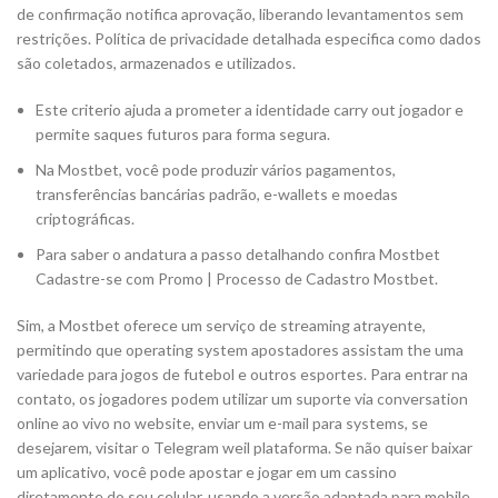
de confirmação notifica aprovação, liberando levantamentos sem
restrições. Política de privacidade detalhada especifica como dados
são coletados, armazenados e utilizados.
Este criterio ajuda a prometer a identidade carry out jogador e
permite saques futuros para forma segura.
Na Mostbet, você pode produzir vários pagamentos,
transferências bancárias padrão, e-wallets e moedas
criptográficas.
Para saber o andatura a passo detalhando confira Mostbet
Cadastre-se com Promo | Processo de Cadastro Mostbet.
Sim, a Mostbet oferece um serviço de streaming atrayente,
permitindo que operating system apostadores assistam the uma
variedade para jogos de futebol e outros esportes. Para entrar na
contato, os jogadores podem utilizar um suporte via conversation
online ao vivo no website, enviar um e-mail para systems, se
desejarem, visitar o Telegram weil plataforma. Se não quiser baixar
um aplicativo, você pode apostar e jogar em um cassino
diretamente do seu celular, usando a versão adaptada para mobile