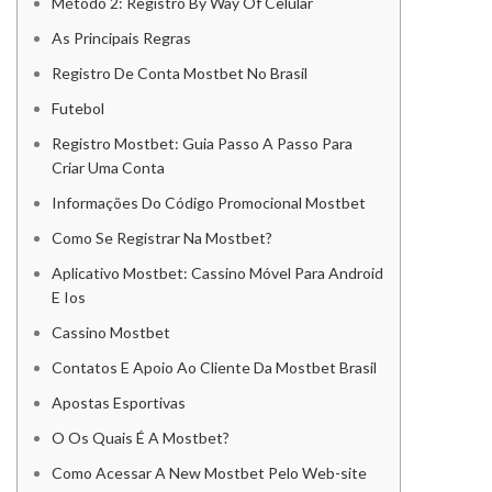
Método 2: Registro By Way Of Celular
As Principais Regras
Registro De Conta Mostbet No Brasil
Futebol
Registro Mostbet: Guia Passo A Passo Para
Criar Uma Conta
Informações Do Código Promocional Mostbet
Como Se Registrar Na Mostbet?
Aplicativo Mostbet: Cassino Móvel Para Android
E Ios
Cassino Mostbet
Contatos E Apoio Ao Cliente Da Mostbet Brasil
Apostas Esportivas
O Os Quais É A Mostbet?
Como Acessar A New Mostbet Pelo Web-site