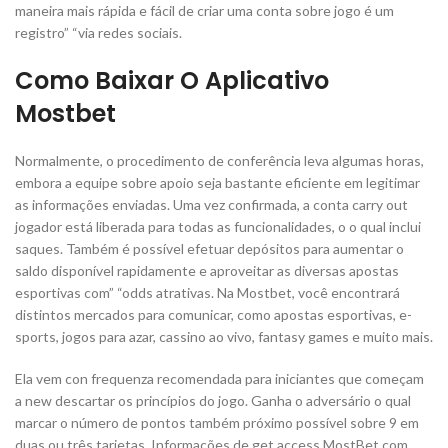
maneira mais rápida e fácil de criar uma conta sobre jogo é um
registro” “via redes sociais.
Como Baixar O Aplicativo
Mostbet
Normalmente, o procedimento de conferência leva algumas horas,
embora a equipe sobre apoio seja bastante eficiente em legitimar
as informações enviadas. Uma vez confirmada, a conta carry out
jogador está liberada para todas as funcionalidades, o o qual inclui
saques. Também é possível efetuar depósitos para aumentar o
saldo disponível rapidamente e aproveitar as diversas apostas
esportivas com” “odds atrativas. Na Mostbet, você encontrará
distintos mercados para comunicar, como apostas esportivas, e-
sports, jogos para azar, cassino ao vivo, fantasy games e muito mais.
Ela vem con frequenza recomendada para iniciantes que começam
a new descartar os princípios do jogo. Ganha o adversário o qual
marcar o número de pontos também próximo possível sobre 9 em
duas ou três tarjetas. Informações de get access MostBet com