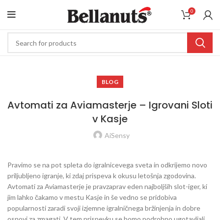
0
BLOG
Avtomati za Aviamasterje – Igrovani Sloti
v Kasje
AiSensy
Pravimo se na pot spleta do igralnicevega sveta in odkrijemo novo
priljubljeno igranje, ki zdaj prispeva k okusu letošnja zgodovina.
Avtomati za Aviamasterje je pravzaprav eden najboljših slot-iger, ki
jim lahko čakamo v mestu Kasje in še vedno se pridobiva
popularnosti zaradi svoji izjemne igralničnega bržinjenja in dobre
osnovi za zmagati. V tem prispevku se bomo podrobno ugotavljali