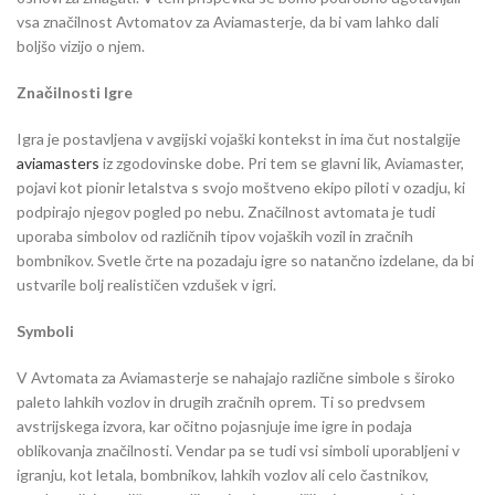
vsa značilnost Avtomatov za Aviamasterje, da bi vam lahko dali
boljšo vizijo o njem.
Značilnosti Igre
Igra je postavljena v avgijski vojaški kontekst in ima čut nostalgije
aviamasters
iz zgodovinske dobe. Pri tem se glavni lik, Aviamaster,
pojavi kot pionir letalstva s svojo moštveno ekipo piloti v ozadju, ki
podpirajo njegov pogled po nebu. Značilnost avtomata je tudi
uporaba simbolov od različnih tipov vojaških vozil in zračnih
bombnikov. Svetle črte na pozadaju igre so natančno izdelane, da bi
ustvarile bolj realističen vzdušek v igri.
Symboli
V Avtomata za Aviamasterje se nahajajo različne simbole s široko
paleto lahkih vozlov in drugih zračnih oprem. Ti so predvsem
avstrijskega izvora, kar očitno pojasnjuje ime igre in podaja
oblikovanja značilnosti. Vendar pa se tudi vsi simboli uporabljeni v
igranju, kot letala, bombnikov, lahkih vozlov ali celo častnikov,