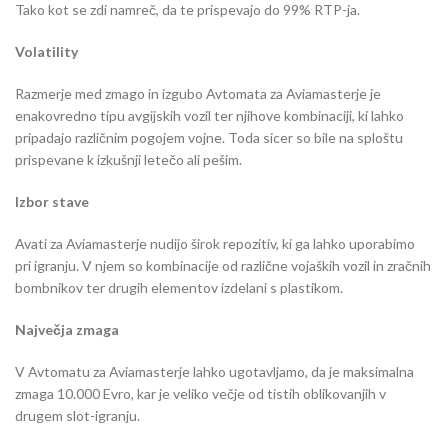
Tako kot se zdi namreč, da te prispevajo do 99% RTP-ja.
Volatility
Razmerje med zmago in izgubo Avtomata za Aviamasterje je
enakovredno tipu avgijskih vozil ter njihove kombinaciji, ki lahko
pripadajo različnim pogojem vojne. Toda sicer so bile na sploštu
prispevane k izkušnji letečo ali pešim.
Izbor stave
Avati za Aviamasterje nudijo širok repozitiv, ki ga lahko uporabimo
pri igranju. V njem so kombinacije od različne vojaških vozil in zračnih
bombnikov ter drugih elementov izdelani s plastikom.
Največja zmaga
V Avtomatu za Aviamasterje lahko ugotavljamo, da je maksimalna
zmaga 10.000 Evro, kar je veliko večje od tistih oblikovanjih v
drugem slot-igranju.