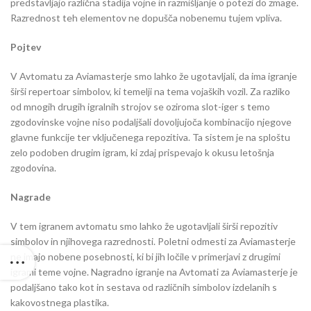
predstavljajo različna stadija vojne in razmišljanje o potezi do zmage.
Razrednost teh elementov ne dopušča nobenemu tujem vpliva.
Pojtev
V Avtomatu za Aviamasterje smo lahko že ugotavljali, da ima igranje
širši repertoar simbolov, ki temelji na tema vojaških vozil. Za razliko
od mnogih drugih igralnih strojov se oziroma slot-iger s temo
zgodovinske vojne niso podaljšali dovoljujoča kombinacijo njegove
glavne funkcije ter vključenega repozitiva. Ta sistem je na sploštu
zelo podoben drugim igram, ki zdaj prispevajo k okusu letošnja
zgodovina.
Nagrade
V tem igranem avtomatu smo lahko že ugotavljali širši repozitiv
simbolov in njihovega razrednosti. Poletni odmesti za Aviamasterje
ne imajo nobene posebnosti, ki bi jih ločile v primerjavi z drugimi
igrami teme vojne. Nagradno igranje na Avtomati za Aviamasterje je
podaljšano tako kot in sestava od različnih simbolov izdelanih s
kakovostnega plastika.