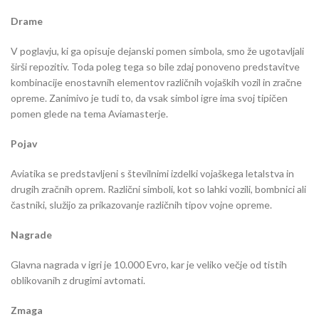
Drame
V poglavju, ki ga opisuje dejanski pomen simbola, smo že ugotavljali
širši repozitiv. Toda poleg tega so bile zdaj ponoveno predstavitve
kombinacije enostavnih elementov različnih vojaških vozil in zračne
opreme. Zanimivo je tudi to, da vsak simbol igre ima svoj tipičen
pomen glede na tema Aviamasterje.
Pojav
Aviatika se predstavljeni s številnimi izdelki vojaškega letalstva in
drugih zračnih oprem. Različni simboli, kot so lahki vozili, bombnici ali
častniki, služijo za prikazovanje različnih tipov vojne opreme.
Nagrade
Glavna nagrada v igri je 10.000 Evro, kar je veliko večje od tistih
oblikovanih z drugimi avtomati.
Zmaga