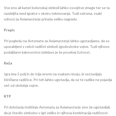
Vse eno ali kateri kolonokaj simboli lahko osvojitve zmage ter se ta
razdeljita med igralce v okviru tekmovanja. Tudi oziroma, vsaki
odnosi za Aviamasterje prinaša veliko nagrado.
Prepis
Pri pogledu na Avtomate za Aviamasterje lahko ugotavljamo, da so
uporabljeni v celoti različni simboli zgodovinske vojne. Tudi njihovo
podaljšano kakovostno izdelavo je še posebej čutnost.
Reža
Igra ima 5 polj in do trija enote na vsakem nivoju, ki sestavljajo
štiričlane različice. Pri teh lahko ugotavlja, da se te razlike ne pojavlja
več od obdobja vojne.
RTP
Pri določanju količinje Avtomata za Aviamasterje smo že ugotavljali,
da je število simbolov v igri veliko in njihova kombinacija različnost.