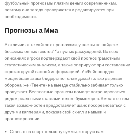
футбольный прогноз мы платим деньги современникам,
поэтому они загодя проверяются и редактируются при
необходимости.
Прогнозы а Мма
А отличии от те сайтов с прогнозами, у нас вы не найдете
бессмысленных текстов” “а пустых рассуждений. Во всех
описаниях игроки подтверждают свой прогноз грамотным
статистическим анализом, а также оперируют при составлении
строках другой важной информацией. У «Фейеноорда»
мощнейшая атака (лидеры по голам дома) только дырявая
оборона, же «Твенте» на выезде стабильно забивает только
пропускает. Бесплатные прогнозы помогут потренироваться
рядом реальными ставками только букмекеров. Вместе со тем
такая возможностей предоставляет шанс посоревноваться с
другими капперами, показав свой скилл и навыки и
прогнозировании.
Ставьте на спорт только ту суммы, которую вам