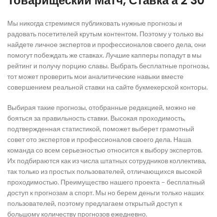
Товарищеский Матч, Ставка а 2 30
Мы никогда стремимся публиковать нужные прогнозы и
радовать посетителей крутым контентом. Поэтому у только вы
найдете личное экспертов и профессионалов своего дела, они
помогут побеждать же ставках. Лучшие капперы попадут в мы
рейтинг и получу порцию славы. Выбрать бесплатные прогнозы,
тот может проверить мои аналитические навыки вместе
совершением реальной ставки на сайте букмекерской конторы.
Выбирая такие прогнозы, отобранные редакцией, можно не
бояться за правильность ставки. Высокая проходимость,
подтвержденная статистикой, поможет выберет грамотный
совет ото экспертов и профессионалов своего дела. Наша
команда со всем серьезностью относится к выбору экспертов.
Их подбираются как из числа штатных сотрудников коллектива,
так только из простых пользователей, отличающихся высокой
проходимостью. Преимущество нашего проекта – бесплатный
доступ к прогнозам а спорт. Мы но берем деньги только наших
пользователей, поэтому предлагаем открытый доступ к
большому количеству прогнозов ежедневно.