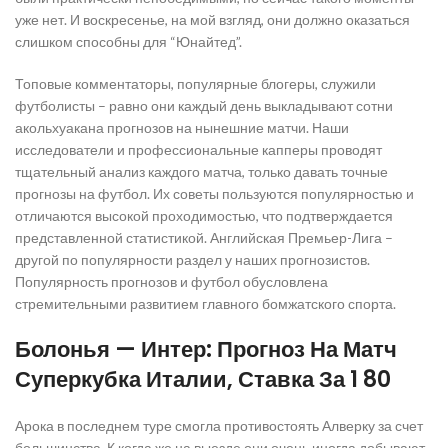
уже нет. И воскресенье, на мой взгляд, они должно оказаться
слишком способны для “Юнайтед”.
Топовые комментаторы, популярные блогеры, служили
футболисты – равно они каждый день выкладывают сотни
акольхуакана прогнозов на нынешние матчи. Наши
исследователи и профессиональные капперы проводят
тщательный анализ каждого матча, только давать точные
прогнозы на футбол. Их советы пользуются популярностью и
отличаются высокой проходимостью, что подтверждается
представленной статистикой. Английская Премьер-Лига –
другой по популярности раздел у наших прогнозистов.
Популярность прогнозов и футбол обусловлена
стремительными развитием главного бомжатского спорта.
Болонья — Интер: Прогноз На Матч
Суперкубка Италии, Ставка За 1 80
Арока в последнем туре смогла противостоять Алверку за счет
большинства. К когда же на выезде они очень иногда добывают