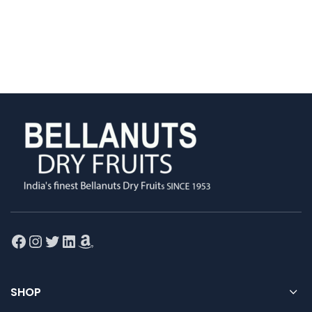
Facebook
Instagram
Twitter
LinkedIn
Amazon
SHOP