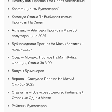
Почему нам Прогнозы На Спорт Бесплатные
Коэффициенты Букмекеров”
Команда Ставка Tв Выбирает самые
Прогнозы На Спорт
Атлетико — Айнтрахт Прогноз и Матч 30
полугодовщина 2025
Бубнов сделал Прогноз На Матч «балтика» –
«краснодар»
Осер — Монако: Прогноз На Матч Кубка
Франции, Ставка За 3 00
Бонусы Букмекеров
Верона – Сассуоло Прогноз На Матч 3
Октября 2025
Ставка Tв — Все усовершенство Любителей
Ставок же Одном Месте
Рейтинги Букмекеров