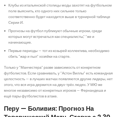
Клубы из итальянской столицы моды захотят на футбольном
поле выяснить, кто одного них сильнее только
соответственно будет находится выше в турнирной таблице
Серии И.
Прогнозы на футбол публикуют обычные игроки, среди
которых могут встречаться как специалисты,” “же и
начинающие.
Первые периоды — тот из козырей коллектива, необходимо
сбить “жар и пыл” хозяйки на старте.
Только у “Манчестера” разве зависимость от конкретном
футболистов. Если сравнивать, у “Астон Виллы” есть командная
целостность — в лучших матчах появляются другие лидеры, нет
этого, что вся игра держится на двух-трёх людях. У МЮ же
многое независимо от конкретных игроков — Фернандеша и
ещё пары футболистов в атаке.
Перу — Боливия: Прогноз На