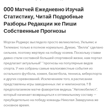
000 Матчей Ежедневно Изучай
Статистику, Читай Подробные
Разборы Редакции же Пиши
Собственные Прогнозы
Морган Роджерс выглядело просто великолепно, Уильямс и
Тилеманс только в полном нормально. Думаю, “Вилла” сделано
сильнее, поэтому жертвую на победу хозяев. Поскольку ставки
давно стали составной большей спортивной жизни, нам портал
предлагает актуальный” “прогнозы на популярные видов
спорта. У них собраны самые малоизвестные события из
остального футбола, хоккея, баскетбола, тенниса, киберспорта
и других соревнований. Исключением того, в расписании
представлены игры заводненных лиг и чемпионатов. ‼️ В
предполагаемом матче фаворитом видишь “Автомобилист”,
который начинает возвращаться к оптимальному составу —
преубедительно на победу команды Николая Заварухина же
основное время.