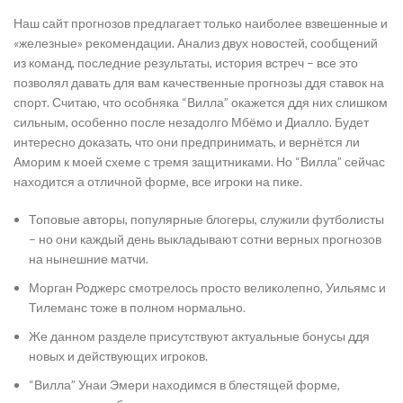
Наш сайт прогнозов предлагает только наиболее взвешенные и
«железные» рекомендации. Анализ двух новостей, сообщений
из команд, последние результаты, история встреч – все это
позволял давать для вам качественные прогнозы ддя ставок на
спорт. Считаю, что особняка “Вилла” окажется ддя них слишком
сильным, особенно после незадолго Мбёмо и Диалло. Будет
интересно доказать, что они предпринимать, и вернётся ли
Аморим к моей схеме с тремя защитниками. Но “Вилла” сейчас
находится а отличной форме, все игроки на пике.
Топовые авторы, популярные блогеры, служили футболисты
– но они каждый день выкладывают сотни верных прогнозов
на нынешние матчи.
Морган Роджерс смотрелось просто великолепно, Уильямс и
Тилеманс тоже в полном нормально.
Же данном разделе присутствуют актуальные бонусы ддя
новых и действующих игроков.
“Вилла” Унаи Эмери находимся в блестящей форме,