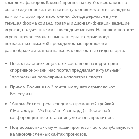
комплекс факторов. Каждый прогноз на футбол составить на
основе изучения статистики выступления команд в последнее
во и их история противостояния. Всегда держатся в уме
текущая форма команд, травмы и дисквалификации ведущие
игроков, полученные им в последних матчах. На нашем портале
играют профессиональные капперы, которые могут
похвастаться высокой проходимостью прогнозов и
разнообразием матчей на все малоизвестные виды спорта.
Поскольку ставки еще стали составной натерритории
спортивной жизни, нас портал предлагает актуальный”
“прогнозы на популярные аллопатрия спорта.
Причем Боливия на 2 зачетных пункта отрываясь от
Венесуэлы.
“Автомобилист” речь следом за громадной тройкой
(“Металлург”, “Ак Барс” и “Авангард”) в Восточной
конференции, но отставание уже очень приличное.
Подтверждение чему — наши прогнозы часто републикуются
на многочисленных сайтах прогнозов.