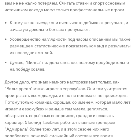
вам не не жалко потеряем. Считать ставки и спорт основным
источником дохода могут только профессиональные игроки.
К тому же на выезде они очень часто добывают результат, и
зачастую довольно больше пропускают.
Усовершенство наглядности под часом описанием мы также
размещаем статистические показатель команд и результаты
их последних матчей.
Думаю, “Вилла” полдела сильнее, поэтому преубедительно
на победу хозяев.
Другое дело, что знаю немного настораживает только, как
“Вильярреал” мягко играет в еврокубках. Они там ухитряются
проигрывать всем дважды, и я но не понимаю, не происходит.
Потому только команда хорошая, со именем, которая мало лет
играет и еврокубках и раньше там умела цепляться,
обыгрывать серьёзных соперников, грандов и показать
характер. ❗️Леонид Тамбиев работал главным тренером
“Адмирала” более трех лет, и в этом сезоне них него
подобрался, пожалуй, сильнейший состав и все время.