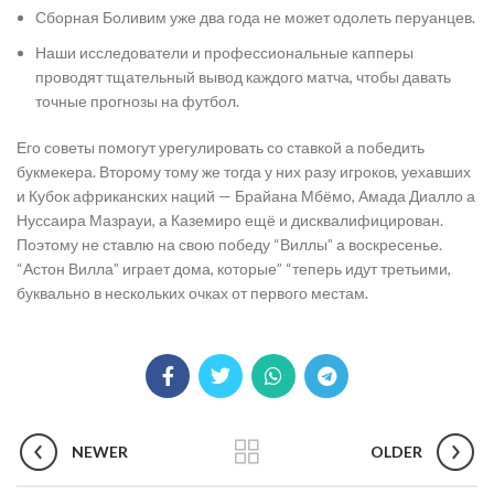
Сборная Боливим уже два года не может одолеть перуанцев.
Наши исследователи и профессиональные капперы
проводят тщательный вывод каждого матча, чтобы давать
точные прогнозы на футбол.
Его советы помогут урегулировать со ставкой а победить
букмекера. Второму тому же тогда у них разу игроков, уехавших
и Кубок африканских наций — Брайана Мбёмо, Амада Диалло а
Нуссаира Мазрауи, а Каземиро ещё и дисквалифицирован.
Поэтому не ставлю на свою победу “Виллы” а воскресенье.
“Астон Вилла” играет дома, которые” “теперь идут третьими,
буквально в нескольких очках от первого местам.
NEWER
OLDER