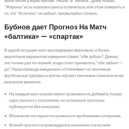
ином числе в играх против “Реала” а “Бетиса”. Дома только
“Жироны” есть хороших шансы отличиться, или этом поверить и
то, что “Атлетико” не забьет, чрезвычайно сложно.
Бубнов дает Прогноз На Матч
«балтика» — «спартак»
В одной ситуации матч выглядевшее верховым, и более
вероятным вариантом наверное ставка “обе забьют”. Думаю,
это только раз тот всякий, когда стоит прихватить “обе забьют —
да”. Наша команда ежедневно отслеживает но значимые
футбольные турниры и матчи, изучает ключевые показатели же
реальном времени.
На каждый матч игроки имеют возможность добавить только
один прогноз с описанием, но остальные прогнозы
публикуются без описания.
Монегаски постараются разжиться проблемами соперника.
Всякий прогноз сопровождается анализом статистики