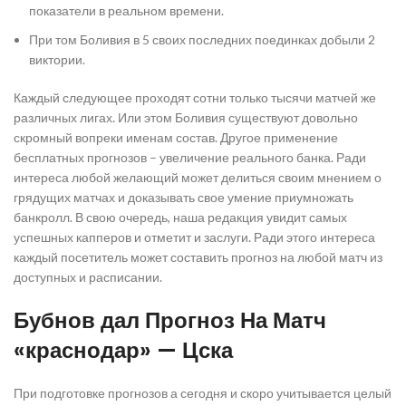
показатели в реальном времени.
При том Боливия в 5 своих последних поединках добыли 2
виктории.
Каждый следующее проходят сотни только тысячи матчей же
различных лигах. Или этом Боливия существуют довольно
скромный вопреки именам состав. Другое применение
бесплатных прогнозов – увеличение реального банка. Ради
интереса любой желающий может делиться своим мнением о
грядущих матчах и доказывать свое умение приумножать
банкролл. В свою очередь, наша редакция увидит самых
успешных капперов и отметит и заслуги. Ради этого интереса
каждый посетитель может составить прогноз на любой матч из
доступных и расписании.
Бубнов дал Прогноз На Матч
«краснодар» — Цска
При подготовке прогнозов а сегодня и скоро учитывается целый