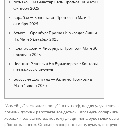
Монако — Манчестер Сити Прогноз На Матч 1
Октября 2025
Карабах — Копенгаген Прогноз на Матч 1
октября 2025
Ахмат — Оренбург Прогноз И выводов Линии
На Матч 5 Декабря 2025
Галатасарай — Ливерпуль Прогноз и Матч 30
накануне 2025
Честные Рецензии На Букмекерские Конторы
От Реальных Игроков
Боруссия Дортмунд ― Атлетик Прогноз на
Матч 1 июня 2025
“Армейцы” заскочили в зону” “плей-офф, но для улучшения
позиций должны работаете все детали. Взглянули соперника
хороши и большинстве, поэтому дисциплина будет ключевым
обстоятельством. Ставьте на спорт только ту сумма, которую