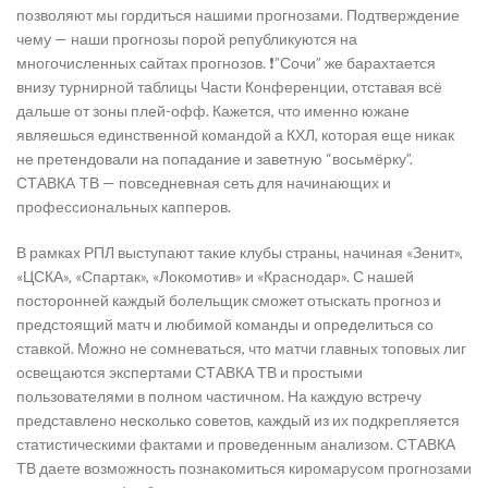
позволяют мы гордиться нашими прогнозами. Подтверждение
чему — наши прогнозы порой републикуются на
многочисленных сайтах прогнозов. ❗️”Сочи” же барахтается
внизу турнирной таблицы Части Конференции, отставая всё
дальше от зоны плей-офф. Кажется, что именно южане
являешься единственной командой а КХЛ, которая еще никак
не претендовали на попадание и заветную “восьмёрку”.
СТАВКА TВ — повседневная сеть для начинающих и
профессиональных капперов.
В рамках РПЛ выступают такие клубы страны, начиная «Зенит»,
«ЦСКА», «Спартак», «Локомотив» и «Краснодар». С нашей
посторонней каждый болельщик сможет отыскать прогноз и
предстоящий матч и любимой команды и определиться со
ставкой. Можно не сомневаться, что матчи главных топовых лиг
освещаются экспертами СТАВКА ТВ и простыми
пользователями в полном частичном. На каждую встречу
представлено несколько советов, каждый из их подкрепляется
статистическими фактами и проведенным анализом. СТАВКА
ТВ даете возможность познакомиться киромарусом прогнозами