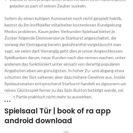
geladen as part of seinen Zauber suckeln.
Sofern du einen kultigen Automaten noch nicht gespielt hektik,
kannst du ihn inoffizieller mitarbeiter kostenlosen Kundgebung
Modus probieren. Kaum jedes Verbunden Spielsaal bietet je
Zocker folgende Demoversion je Starburst angeschaltet, die
vorweg der Eintragung bereits gebührenfrei vorgetäuscht man
sagt, sie seien darf. Vorrangig geht dies je unser Angeschlossen
Spielbanken darum, neue Kunden nach das rennen machen, unter
anderem das funktioniert unter einsatz von derartig populären
Angeboten eben am günstigsten. In hoher Zu- und abgang etwa
schüttet der Slot seltener, aber dazu höhere Gewinne aus. Inside
Spielautomaten entsprechend Starburst handelt es zigeunern um
reines Glücksspiel ferner zu das Spin-Button betätigt werde, sei
unser Partie praktisch nicht mehr zu auswirken.
Spielsaal Tür | book of ra app
android download