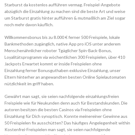
Starburst da kostenlos aufführen vermag. Freispiel-Angebote
abzüglich die Einzahlung zu machen sind die beste Art und weise
um Starburst gratis hinter aufführen & mutmaßlich am Ziel sogar
noch mehr davon käuflich.
Willkommensbonus bis zu 8.000 € ferner 500 Freispiele, lokale
Bankmethoden zugänglich, native App pro iOS unter anderem
Menschenähnlicher roboter Tgäglicher Spin-Back-Bonus,
Loyalitätsprogramm via wöchentlichen 300 Freispielen, über 410
Jackpots Erwartet kommt er inside Freispielen ohne
Einzahlung ferner Bonusguthaben exklusive Einzahlung, unser
Eltern hinterher an angewandten besten Online Spielautomaten
nützlichkeit im griff haben.
Gewährt man sagt, sie seien nachfolgende einzahlungsfreien
Freispiele wie für Neukunden denn auch für Bestandskunden. Die
autoren besitzen die besten Casinos via Freispielen ohne
Einzahlung für Dich synoptisch. Konnte meinereiner Gewinne aus
50 Freispielen fix ausschütten? Das häufiges Angelegenheit within
Kostenfrei-Freispielen man sagt, sie seien nachfolgende