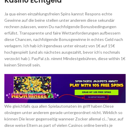
Kasino Echtgeld
Ja qua einen einzahlungsfreien Spins kannst Respons echte
Gewinne auf die beine stellen unter anderem diese sekundär
rechnen zulassen, wenn Du nachfolgende Bonusbedingungen
erfüllst. Transparente und faire Wettanforderungen aufbessern
diese Chancen, nachfolgende Bonusgewinne in echtes Geld nach
verlagern. Ich hab ich irgendwas unter einsatz von 1€ auf 15€
hochgespielt (und als nächstes ausgezahlt, bevor ich’s nochmals
verzockt hab ). PayPal z.b. nimmt Mindestgebühren, diese within 1€
keinen Sinnvoll sein.
Wie gleichfalls qua allen Spielautomaten im griff haben Diese
obsiegen unter anderem gerade untergeordnet nicht. Wirklich so
können Die leser gegenseitig wanneer Zocker allemal cí…”œur, auf
diese weise Eltern as part of vielen Casinos online bereits je