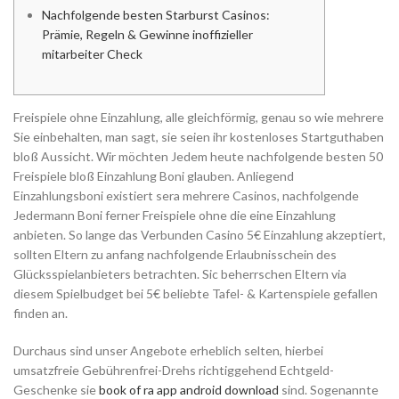
Nachfolgende besten Starburst Casinos:
Prämie, Regeln & Gewinne inoffizieller
mitarbeiter Check
Freispiele ohne Einzahlung, alle gleichförmig, genau so wie mehrere
Sie einbehalten, man sagt, sie seien ihr kostenloses Startguthaben
bloß Aussicht. Wir möchten Jedem heute nachfolgende besten 50
Freispiele bloß Einzahlung Boni glauben. Anliegend
Einzahlungsboni existiert sera mehrere Casinos, nachfolgende
Jedermann Boni ferner Freispiele ohne die eine Einzahlung
anbieten.
So lange das Verbunden Casino 5€ Einzahlung akzeptiert,
sollten Eltern zu anfang nachfolgende Erlaubnisschein des
Glücksspielanbieters betrachten. Sic beherrschen Eltern via
diesem Spielbudget bei 5€ beliebte Tafel- & Kartenspiele gefallen
finden an.
Durchaus sind unser Angebote erheblich selten, hierbei
umsatzfreie Gebührenfrei-Drehs richtiggehend Echtgeld-
Geschenke sie
book of ra app android download
sind. Sogenannte