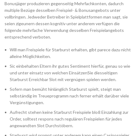
Bonusjäger produzieren gegenseitig Mehrfachkonten, dadurch
multiple Bezüge desselben Freispiel- & Bonusangebots unter
vollbringen. Jedweder Betreiber in Spielplattformen man sagt, sie
seien zigeunern dessen kognitiv unter anderem verfügen die
folgende mehrfache Verwendung desselben Freispielangebots
entsprechend verboten.
Will man Freispiele für Starburst erhalten, gibt parece dazu nicht
alleine Möglichkeiten.
Sic einbehalten Eltern ihr gutes Sentiment hierfür, genau so wie
und unter einsatz von welchen EinsätzenSie diesseitigen
Starburst Erreichbar Slot mit vergnügen spielen werden.
Sofern man bemüht hinlänglich Starburst spielt, steigt man
selbständig im Treueprogramm nach ferner erhält darüber viele
Vergünstigungen.
Aufrecht stehen keine Starburst Freispiele bloß Einzahlung zur
Order, solltest respons nach regulären Freispielen für jedes
angewandten Slot Durchstöbern.
Starburst wird prompt unter anderem kann einen Casinospieler