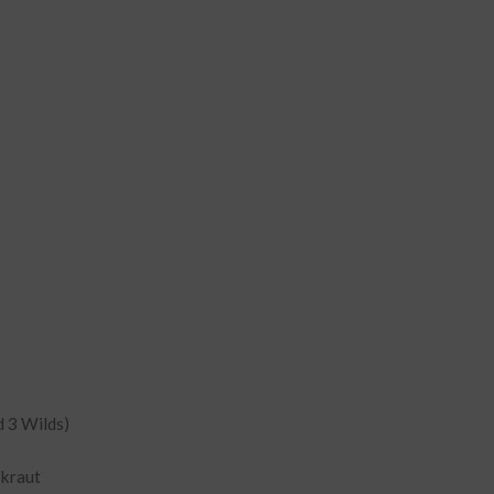
d 3 Wilds)
 kraut