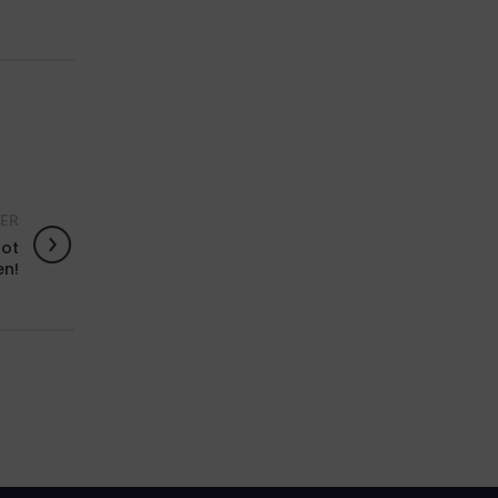
ER
lot
en!