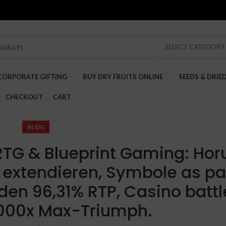
SELECT CATEGORY
CORPORATE GIFTING
BUY DRY FRUITS ONLINE
SEEDS & DRIE
CHECKOUT
CART
BLOG
 RTG & Blueprint Gaming: Hor
extendieren, Symbole as par
den 96,31% RTP, Casino battl
.000x Max-Triumph.