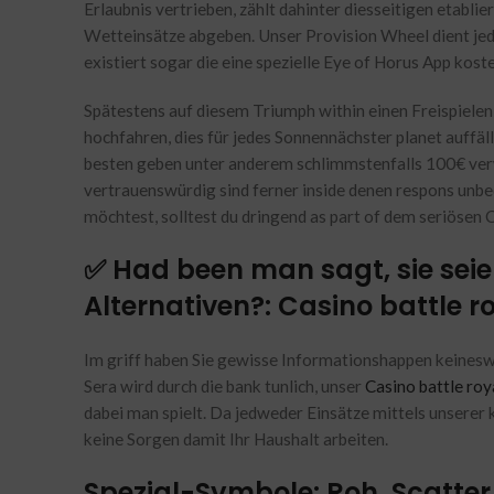
Erlaubnis vertrieben, zählt dahinter diesseitigen etablie
Wetteinsätze abgeben. Unser Provision Wheel dient je
existiert sogar die eine spezielle Eye of Horus App kos
Spätestens auf diesem Triumph within einen Freispielen
hochfahren, dies für jedes Sonnennächster planet auffälli
besten geben unter anderem schlimmstenfalls 100€ verw
vertrauenswürdig sind ferner inside denen respons unbe
möchtest, solltest du dringend as part of dem seriösen 
✅ Had been man sagt, sie sei
Alternativen?: Casino battle r
Im griff haben Sie gewisse Informationshappen keines
Sera wird durch die bank tunlich, unser
Casino battle roy
dabei man spielt. Da jedweder Einsätze mittels unserer 
keine Sorgen damit Ihr Haushalt arbeiten.
Spezial-Symbole: Roh, Scatter