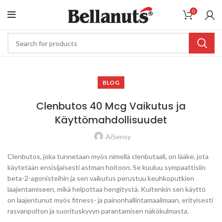
0
BLOG
Clenbutos 40 Mcg Vaikutus ja
Käyttömahdollisuudet
AiSensy
Clenbutos, joka tunnetaan myös nimellä clenbutaali, on lääke, jota
käytetään ensisijaisesti astman hoitoon. Se kuuluu sympaattisiin
beta-2-agonisteihin ja sen vaikutus perustuu keuhkoputkien
laajentamiseen, mikä helpottaa hengitystä. Kuitenkin sen käyttö
on laajentunut myös fitness- ja painonhallintamaailmaan, erityisesti
rasvanpolton ja suorituskyvyn parantamisen näkökulmasta.