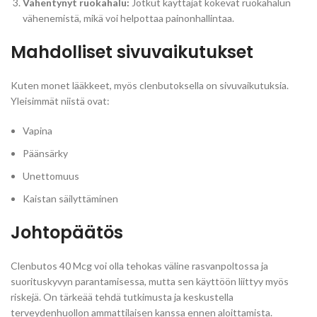
Vähentynyt ruokahalu:
Jotkut käyttäjät kokevat ruokahalun
vähenemistä, mikä voi helpottaa painonhallintaa.
Mahdolliset sivuvaikutukset
Kuten monet lääkkeet, myös clenbutoksella on sivuvaikutuksia.
Yleisimmät niistä ovat:
Vapina
Päänsärky
Unettomuus
Kaistan säilyttäminen
Johtopäätös
Clenbutos 40 Mcg voi olla tehokas väline rasvanpoltossa ja
suorituskyvyn parantamisessa, mutta sen käyttöön liittyy myös
riskejä. On tärkeää tehdä tutkimusta ja keskustella
terveydenhuollon ammattilaisen kanssa ennen aloittamista.