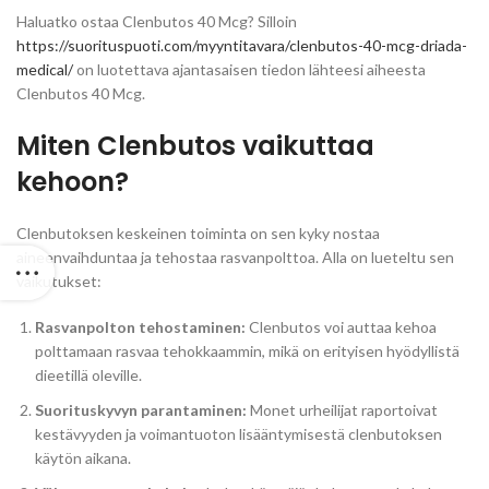
Haluatko ostaa Clenbutos 40 Mcg? Silloin
https://suorituspuoti.com/myyntitavara/clenbutos-40-mcg-driada-
medical/
on luotettava ajantasaisen tiedon lähteesi aiheesta
Clenbutos 40 Mcg.
Miten Clenbutos vaikuttaa
kehoon?
Clenbutoksen keskeinen toiminta on sen kyky nostaa
aineenvaihduntaa ja tehostaa rasvanpolttoa. Alla on lueteltu sen
vaikutukset:
Rasvanpolton tehostaminen:
Clenbutos voi auttaa kehoa
polttamaan rasvaa tehokkaammin, mikä on erityisen hyödyllistä
dieetillä oleville.
Suorituskyvyn parantaminen:
Monet urheilijat raportoivat
kestävyyden ja voimantuoton lisääntymisestä clenbutoksen
käytön aikana.