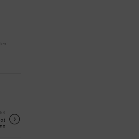
sten
ER
lot
une