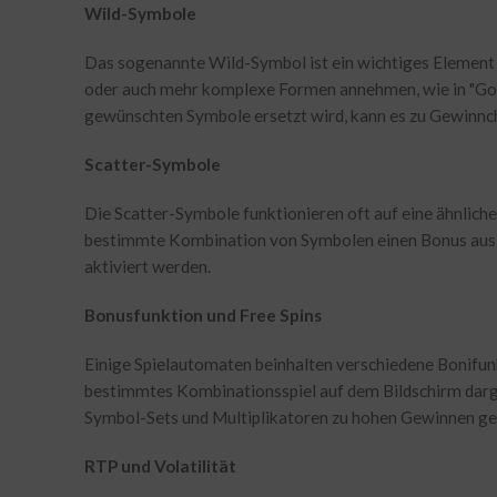
Wild-Symbole
Das sogenannte Wild-Symbol ist ein wichtiges Element 
oder auch mehr komplexe Formen annehmen, wie in "Gonz
gewünschten Symbole ersetzt wird, kann es zu Gewinn
Scatter-Symbole
Die Scatter-Symbole funktionieren oft auf eine ähnlich
bestimmte Kombination von Symbolen einen Bonus auslösen
aktiviert werden.
Bonusfunktion und Free Spins
Einige Spielautomaten beinhalten verschiedene Bonifunkt
bestimmtes Kombinationsspiel auf dem Bildschirm darges
Symbol-Sets und Multiplikatoren zu hohen Gewinnen ge
RTP und Volatilität