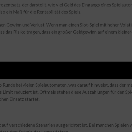
ozentsatz, der darstellt, wie viel Geld des Eingangs eines Spielaut
so ein Maß für die Rentabilität des Spiels.
hen Gewinn und Verlust. Wenn man einen Slot-Spiel mit hoher Volati
muss das Risiko tragen, dass ein großer Geldgewinn auf einem kleiner
enigen Cent bis hin zu hunderten Euro. In diesem Fall ist es wichti
 die Gewinnchancen optimal auszunutzen.
 Runde bei vielen Spielautomaten, was darauf hinweist, dass der m
Limit reduziert ist. Oftmals stehen diese Auszahlungen für den Spi
ohen Einsatz startet.
ft auf verschiedene Szenarien ausgerichtet ist. Bei manchen Spielen 