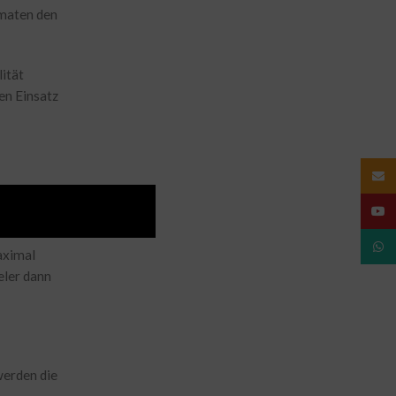
omaten den
lität
en Einsatz
Email
g für den
YouT
What
aximal
eler dann
werden die