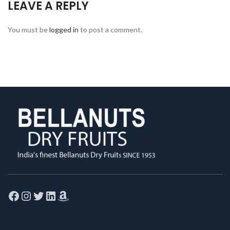
LEAVE A REPLY
You must be
logged in
to post a comment.
Facebook
Instagram
Twitter
LinkedIn
Amazon