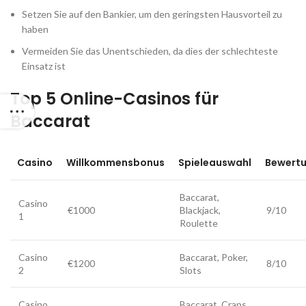
Setzen Sie auf den Bankier, um den geringsten Hausvorteil zu
haben
Vermeiden Sie das Unentschieden, da dies der schlechteste
Einsatz ist
Top 5 Online-Casinos für
Baccarat
Casino
Willkommensbonus
Spieleauswahl
Bewert
Baccarat,
Casino
€1000
Blackjack,
9/10
1
Roulette
Casino
Baccarat, Poker,
€1200
8/10
2
Slots
Casino
Baccarat, Craps,