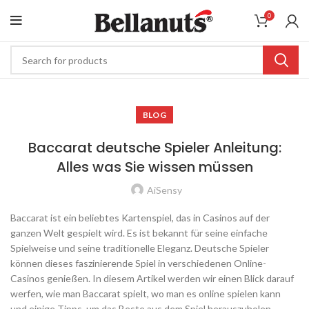
0
BLOG
Baccarat deutsche Spieler Anleitung:
Alles was Sie wissen müssen
AiSensy
Baccarat ist ein beliebtes Kartenspiel, das in Casinos auf der
ganzen Welt gespielt wird. Es ist bekannt für seine einfache
Spielweise und seine traditionelle Eleganz. Deutsche Spieler
können dieses faszinierende Spiel in verschiedenen Online-
Casinos genießen. In diesem Artikel werden wir einen Blick darauf
werfen, wie man Baccarat spielt, wo man
es online spielen kann
und einige Tipps, um das Beste aus dem Spiel herauszuholen.