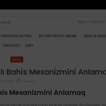
SELECT CATEGORY
CORPORATE GIFTING
BUY DRY FRUITS ONLINE
SEEDS & DRIE
CHECKOUT
CART
BLOG
nlı Bahis Mexanizmini Anlam
Posted by
AiSensy
Bahis Mexanizmini Anlamaq
l vaxtda mərclər qoymağa imkan verən bir sistemdir. Bu məqalədə “M