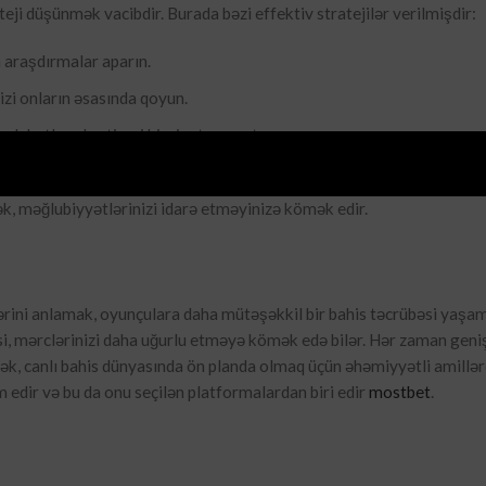
eji düşünmək vacibdir. Burada bəzi effektiv stratejilər verilmişdir:
araşdırmalar aparın.
nizi onların əsasında qoyun.
hətlər alın, ticari hissiyatınızı artırın.
izə limit qoyun.
, məğlubiyyətlərinizi idarə etməyinizə kömək edir.
rini anlamak, oyunçulara daha mütəşəkkil bir bahis təcrübəsi yaşa
esi, mərclərinizi daha uğurlu etməyə kömək edə bilər. Hər zaman geni
k, canlı bahis dünyasında ön planda olmaq üçün əhəmiyyətli amillərd
 edir və bu da onu seçilən platformalardan biri edir
mostbet
.