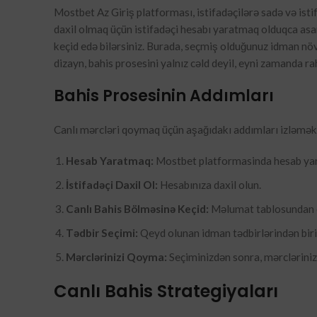
Mostbet Az Giriş platforması, istifadəçilərə sadə və ist
daxil olmaq üçün istifadəçi hesabı yaratmaq olduqca asan
keçid edə bilərsiniz. Burada, seçmiş olduğunuz idman növü 
dizayn, bahis prosesini yalnız cəld deyil, eyni zamanda raha
Bahis Prosesinin Addımları
Canlı mərcləri qoymaq üçün aşağıdakı addımları izləmək 
Hesab Yaratmaq:
Mostbet platformasinda hesab yar
İstifadəçi Daxil Ol:
Hesabınıza daxil olun.
Canlı Bahis Bölməsinə Keçid:
Məlumat tablosundan c
Tədbir Seçimi:
Qeyd olunan idman tədbirlərindən birin
Mərclərinizi Qoyma:
Seçiminizdən sonra, mərclərinizi
Canlı Bahis Strategiyaları