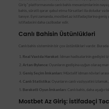
Giriş” platformasında canlı bahis mexanizmlərinin nəy
bahis, sürətli qərar qəbul etmə fürsətləri ilə doludur v
tanıyır. Eyni zamanda, mostbet.az istifadəçilərinə geniş
istifadəsini daha cazibədar edir.
Canlı Bahisin Üstünlükləri
Canlı bahis sisteminin bir çox üstünlükləri vardır. Burada
Real Vaxtda Hərəkət:
İdman hadisələrinin gedişini i
Artan Əyləncə:
Oyunların gedişinə uyğun olaraq mərcl
Geniş Seçim İmkanları:
Müxtəlif idman növləri arasın
Canlı Statistika:
Oyunların canlı vəziyyətini izləmək,
Bərəkətli Oyun İmkanları:
Canlı bahis, daha aşağı ri
Mostbet Az Giriş: İstifadəçi Tə