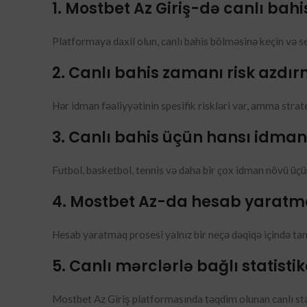
1. Mostbet Az Giriş-də canlı bahi
Platformaya daxil olun, canlı bahis bölməsinə keçin və se
2. Canlı bahis zamanı risk azdır
Hər idman fəaliyyətinin spesifik riskləri var, amma strateg
3. Canlı bahis üçün hansı idma
Futbol, basketbol, tennis və daha bir çox idman növü üç
4. Mostbet Az-da hesab yaratma
Hesab yaratmaq prosesi yalnız bir neçə dəqiqə içində ta
5. Canlı mərclərlə bağlı statist
Mostbet Az Giriş platformasında təqdim olunan canlı stat