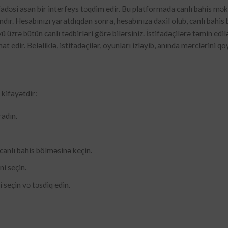
ifadəsi asan bir interfeys təqdim edir. Bu platformada canlı bahis mə
dır. Hesabınızı yaratdıqdan sonra, hesabınıza daxil olub, canlı bahis
üzrə bütün canlı tədbirləri görə bilərsiniz. İstifadəçilərə təmin edilə
t edir. Beləliklə, istifadəçilər, oyunları izləyib, anında mərclərini qoy
kifayətdir:
adın.
anlı bahis bölməsinə keçin.
i seçin.
 seçin və təsdiq edin.