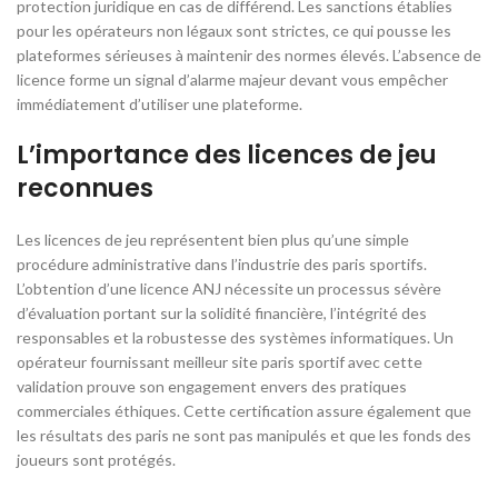
protection juridique en cas de différend. Les sanctions établies
pour les opérateurs non légaux sont strictes, ce qui pousse les
plateformes sérieuses à maintenir des normes élevés. L’absence de
licence forme un signal d’alarme majeur devant vous empêcher
immédiatement d’utiliser une plateforme.
L’importance des licences de jeu
reconnues
Les licences de jeu représentent bien plus qu’une simple
procédure administrative dans l’industrie des paris sportifs.
L’obtention d’une licence ANJ nécessite un processus sévère
d’évaluation portant sur la solidité financière, l’intégrité des
responsables et la robustesse des systèmes informatiques. Un
opérateur fournissant meilleur site paris sportif avec cette
validation prouve son engagement envers des pratiques
commerciales éthiques. Cette certification assure également que
les résultats des paris ne sont pas manipulés et que les fonds des
joueurs sont protégés.