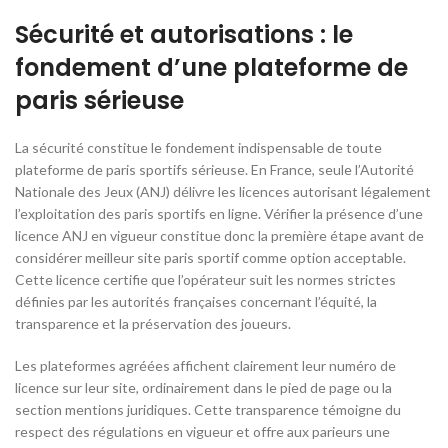
Sécurité et autorisations : le
fondement d’une plateforme de
paris sérieuse
La sécurité constitue le fondement indispensable de toute
plateforme de paris sportifs sérieuse. En France, seule l’Autorité
Nationale des Jeux (ANJ) délivre les licences autorisant légalement
l’exploitation des paris sportifs en ligne. Vérifier la présence d’une
licence ANJ en vigueur constitue donc la première étape avant de
considérer meilleur site paris sportif comme option acceptable.
Cette licence certifie que l’opérateur suit les normes strictes
définies par les autorités françaises concernant l’équité, la
transparence et la préservation des joueurs.
Les plateformes agréées affichent clairement leur numéro de
licence sur leur site, ordinairement dans le pied de page ou la
section mentions juridiques. Cette transparence témoigne du
respect des régulations en vigueur et offre aux parieurs une