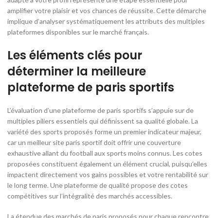
amplifier votre plaisir et vos chances de réussite. Cette démarche
implique d’analyser systématiquement les attributs des multiples
plateformes disponibles sur le marché français.
Les éléments clés pour
déterminer la meilleure
plateforme de paris sportifs
L’évaluation d’une plateforme de paris sportifs s’appuie sur de
multiples piliers essentiels qui définissent sa qualité globale. La
variété des sports proposés forme un premier indicateur majeur,
car un meilleur site paris sportif doit offrir une couverture
exhaustive allant du football aux sports moins connus. Les cotes
proposées constituent également un élément crucial, puisqu’elles
impactent directement vos gains possibles et votre rentabilité sur
le long terme. Une plateforme de qualité propose des cotes
compétitives sur l’intégralité des marchés accessibles.
La étendue des marchés de paris proposés pour chaque rencontre