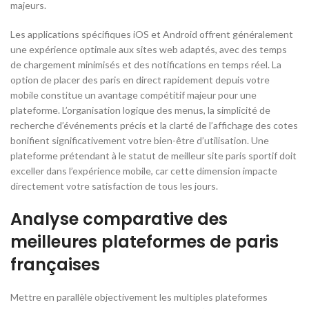
majeurs.
Les applications spécifiques iOS et Android offrent généralement
une expérience optimale aux sites web adaptés, avec des temps
de chargement minimisés et des notifications en temps réel. La
option de placer des paris en direct rapidement depuis votre
mobile constitue un avantage compétitif majeur pour une
plateforme. L’organisation logique des menus, la simplicité de
recherche d’événements précis et la clarté de l’affichage des cotes
bonifient significativement votre bien-être d’utilisation. Une
plateforme prétendant à le statut de meilleur site paris sportif doit
exceller dans l’expérience mobile, car cette dimension impacte
directement votre satisfaction de tous les jours.
Analyse comparative des
meilleures plateformes de paris
françaises
Mettre en parallèle objectivement les multiples plateformes