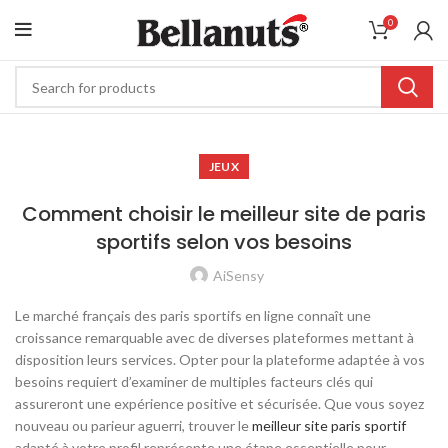
0
JEUX
Comment choisir le meilleur site de paris
sportifs selon vos besoins
AiSensy
Le marché français des paris sportifs en ligne connaît une
croissance remarquable avec de diverses plateformes mettant à
disposition leurs services. Opter pour la plateforme adaptée à vos
besoins requiert d’examiner de multiples facteurs clés qui
assureront une expérience positive et sécurisée. Que vous soyez
nouveau ou parieur aguerri, trouver le
meilleur site paris sportif
adapté à votre profil représente une étape essentielle pour