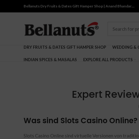
Bellanuts Dry Fruits & Dates Gift Hamper Shop | Anand Bhandar…
DRY FRUITS & DATES GIFT HAMPER SHOP
WEDDING & 
INDIAN SPICES & MASALAS
EXPLORE ALL PRODUCTS
Expert Review
Was sind Slots Casino Online?
Slots Casino Online sind virtuelle Versionen von traditio