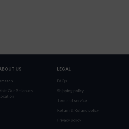
ABOUT US
LEGAL
Amazon
FAQs
Visit Our Bellanuts
Shipping policy
Location
Terms of service
Return & Refund policy
Privacy policy