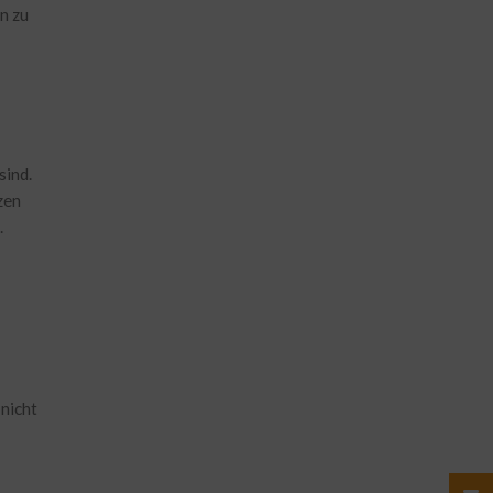
n zu
sind.
zen
.
nicht