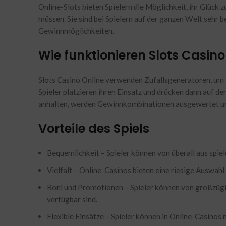
Online-Slots bieten Spielern die Möglichkeit, ihr Glück
müssen. Sie sind bei Spielern auf der ganzen Welt sehr b
Gewinnmöglichkeiten.
Wie funktionieren Slots Casino
Slots Casino Online verwenden Zufallsgeneratoren, um si
Spieler platzieren ihren Einsatz und drücken dann auf 
anhalten, werden Gewinnkombinationen ausgewertet un
Vorteile des Spiels
Bequemlichkeit – Spieler können von überall aus spiel
Vielfalt – Online-Casinos bieten eine riesige Auswah
Boni und Promotionen – Spieler können von großzügig
verfügbar sind.
Flexible Einsätze – Spieler können in Online-Casinos 