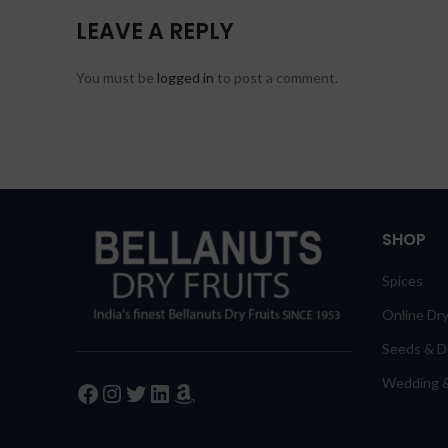
LEAVE A REPLY
You must be
logged in
to post a comment.
SHOP
Spices
Online Dry
Seeds & Dr
Wedding &
Facebook
Instagram
Twitter
LinkedIn
Amazon