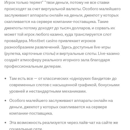
Игрок только теряет” “твои деньги, потому не все ставки
происходят за счет виртуальной валюты. Особого малейшего
заслуживают аппараты онлайн на деньги, джекпот у которых
скапливается на сервере компании-поставщика. Такие
джекпоты потому доходят до тысяч долларов, и сорвать их
может той игрок любого казино, куда транслируется слот
провайдера. Mostbet casino привлекает игроков
разнообразием развлечений. Здесь доступные live-игры
(рулетка, карточные столы) и виртуальные слоты. Live-казино
создаёт атмосферу реального игорного зала благодаря
профессиональным дилерам.
Там есть все — от классических «одноруких бандитов» до
современных слотов с насыщенной графикой, бонусными
уровней и нестандартными механиками.
Особого малейшего заслуживают аппараты онлайн на
деньги, джекпот у которых скапливается на сервере
компании-поставщика.
Эта возможность реализуется через лайв-чат на сайте же
социальные сети.