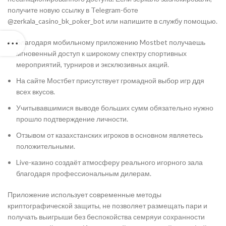
получите новую ссылку в Telegram-боте
@zerkala_casino_bk_poker_bot или напишите в службу помощью.
Благодаря мобильному приложению Mostbet получаешь
мгновенный доступ к широкому спектру спортивных
мероприятий, турниров и эксклюзивных акций.
На сайте Мостбет присутствует громадной выбор игр ддя
всех вкусов.
Учитывавшимися выводе больших сумм обязательно нужно
прошло подтверждение личности.
Отзывом от казахстанских игроков в основном являетесь
положительными.
Live-казино создаёт атмосферу реального игорного зала
благодаря профессиональным дилерам.
Приложение использует современные методы
криптографической защиты, не позволяет размещать пари и
получать выигрыши без беспокойства семряуи сохранности