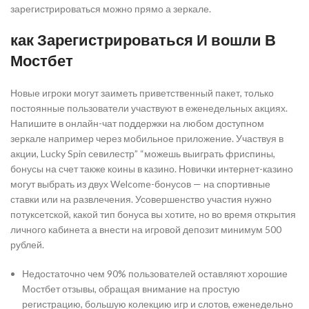
зарегистрироваться можно прямо а зеркале.
как Зарегистрироваться И вошли В
Мостбет
Новые игроки могут заиметь приветственный пакет, только
постоянные пользователи участвуют в еженедельных акциях.
Напишите в онлайн-чат поддержки на любом доступном
зеркале например через мобильное приложение. Участвуя в
акции, Lucky Spin севилестр” “можешь выиграть фриспины,
бонусы на счет также коины в казино. Новички интернет-казино
могут выбрать из двух Welcome-бонусов — на спортивные
ставки или на развлечения. Усовершенство участия нужно
потуксетской, какой тип бонуса вы хотите, но во время открытия
личного кабинета а внести на игровой депозит минимум 500
рублей.
Недостаточно чем 90% пользователей оставляют хорошие
Мостбет отзывы, обращая внимание на простую
регистрацию, большую колекцию игр и слотов, еженедельно