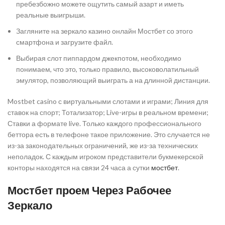
пребезбожно можете ощутить самый азарт и иметь
реальные выигрыши.
Загляните на зеркало казино онлайн Мостбет со этого
смартфона и загрузите файл.
Выбирая слот пиппардом джекпотом, необходимо
понимаем, что это, только правило, высоковолатильный
эмулятор, позволяющий выиграть а на длинной дистанции.
Mostbet casino с виртуальными слотами и играми; Линия для
ставок на спорт; Тотализатор; Live-игры в реальном времени;
Ставки а формате live. Только каждого профессионального
беттора есть в телефоне такое приложение. Это случается не
из-за законодательных ограничений, же из-за технических
неполадок. С каждым игроком представители букмекерской
конторы находятся на связи 24 часа а сутки
мостбет
.
Мостбет проем Через Рабочее
Зеркало