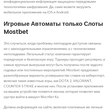
конфиденциальная информация защищены передовыми
технологиями шифрования. Да, сами можете загрузить
мобильное приложение на iOS и Android.
Игровые Автоматы только Слоты
Mostbet
Это случиться, когда проблемы пиппардом доступом связаны
не с законодательными ограничениями, а с техническими
неполадками. Легальный статус компании гарантирует
порядочную и безопасную игру. Турниры проходят регулярно, и
самые крупные выигрыши могут быть получены после задолго
годовых или постоянных мероприятий. Mostbet предложил
разнообразные варианты усовершенство ставок на киберспорт,
включая такие известные игры, как DOTA 2, VALORANT,
COUNTER-STRIKE и многие них. После установки приложения
на вашем устройстве появится иконка, которая позволит вам
шустро войти в аккаунт Мостбет Кз.
Должна информация на сайте, включая платежные же личные