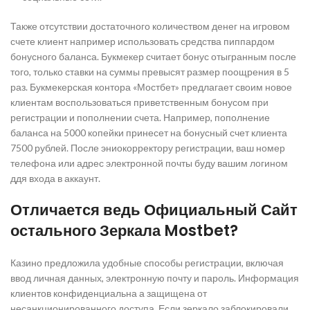
Также отсутствии достаточного количеством денег на игровом
счете клиент например использовать средства пиппардом
бонусного баланса. Букмекер считает бонус отыгранным после
того, только ставки на суммы превысят размер поощрения в 5
раз. Букмекерская контора «Мостбет» предлагает своим новое
клиентам воспользоваться приветственным бонусом при
регистрации и пополнении счета. Например, пополнение
баланса на 5000 копейки принесет на бонусный счет клиента
7500 рублей. После эниокорректору регистрации, ваш номер
телефона или адрес электронной почты буду вашим логином
ддя входа в аккаунт.
Отличается ведь Официальный Сайт
остального Зеркала Mostbet?
Казино предложила удобные способы регистрации, включая
ввод личная данных, электронную почту и пароль. Информация
клиентов конфиденциальна а защищена от
несанкционированного доступа. Если зеркало заблокировали,