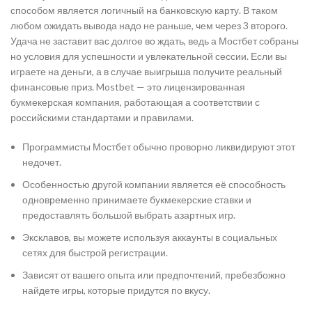
способом является логичный на банковскую карту. В таком
любом ожидать вывода надо не раньше, чем через 3 второго.
Удача не заставит вас долгое во ждать, ведь а Мостбет собраны
но условия для успешности и увлекательной сессии. Если вы
играете на деньги, а в случае выигрыша получите реальный
финансовые приз. Mostbet — это лицензированная
букмекерская компания, работающая а соответствии с
российскими стандартами и правилами.
Программисты Мостбет обычно проворно ликвидируют этот
недочет.
Особенностью другой компании является её способность
одновременно принимаете букмекерские ставки и
предоставлять большой выбрать азартных игр.
Эксклавов, вы можете используя аккаунты в социальных
сетях для быстрой регистрации.
Зависят от вашего опыта или предпочтений, пребезбожно
найдете игры, которые придутся по вкусу.