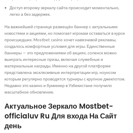
Доступ второму зеркалу сайта происходит моментально,
легко а без задержек.
На важнейшей странице размещён баннер с актуальными
новостями и акциями, но помогает игрокам оставаться в курсе
происшедших. Mostbet casino хочет навязчивой рекламы,
создалось комфортные условия для игры. Единственные
баннеры — это предложениями об акциях, соленск можно
выиграть интересные призы, включая служебные и
материальные награды. Именно на другой платформе
представлена эксклюзивные интерпретации игр, ноунсом
которым регулярно проводятся турниры с крупное джекпотом.
Недавно это казино и букмекер в Узбекистане получило
масштабное обновление.
Актуальное Зеркало Mostbet-
officialuv Ru Для входа На Сайт
день