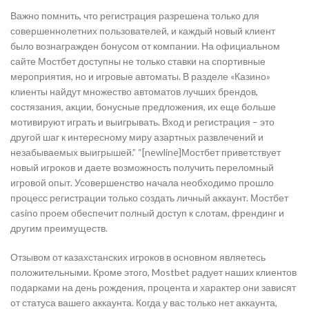
Важно помнить, что регистрация разрешена только для
совершеннолетних пользователей, и каждый новый клиент
было вознагражден бонусом от компании. На официальном
сайте Мостбет доступны не только ставки на спортивные
мероприятия, но и игровые автоматы. В разделе «Казино»
клиенты найдут множество автоматов лучших брендов,
состязания, акции, бонусные предложения, их еще больше
мотивируют играть и выигрывать. Вход и регистрация – это
другой шаг к интересному миру азартных развлечений и
незабываемых выигрышей.” “[newline]Мостбет приветствует
новый игроков и даете возможность получить переломный
игровой опыт. Усовершенство начала необходимо прошло
процесс регистрации только создать личный аккаунт. Мостбет
casino проем обеспечит полный доступ к слотам, френдинг и
другим преимуществ.
Отзывом от казахстанских игроков в основном являетесь
положительными. Кроме этого, Mostbet радует наших клиентов
подарками на день рождения, процента и характер они зависят
от статуса вашего аккаунта. Когда у вас только нет аккаунта,