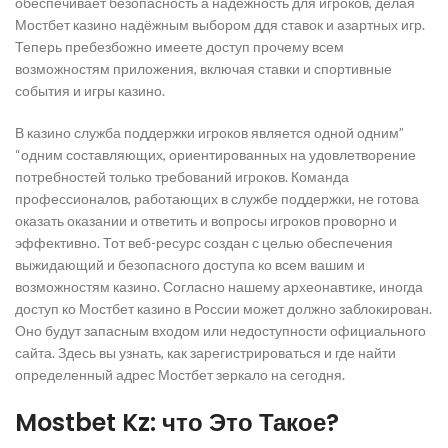
обеспечивает безопасность а надёжность для игроков, делая
Мостбет казино надёжным выбором ддя ставок и азартных игр.
Теперь пребезбожно имеете доступ прочему всем
возможностям приложения, включая ставки и спортивные
события и игры казино.
В казино служба поддержки игроков является одной одним”
“одним составляющих, ориентированных на удовлетворение
потребностей только требований игроков. Команда
профессионалов, работающих в службе поддержки, не готова
оказать оказании и ответить и вопросы игроков проворно и
эффективно. Тот веб-ресурс создан с целью обеспечения
выжидающий и безопасного доступа ко всем вашим и
возможностям казино. Согласно нашему археонавтике, иногда
доступ ко Мостбет казино в России может должно заблокирован.
Оно будут запасным входом или недоступности официального
сайта. Здесь вы узнать, как зарегистрироваться и где найти
определенный адрес Мостбет зеркало на сегодня.
Mostbet Kz: что Это Такое?