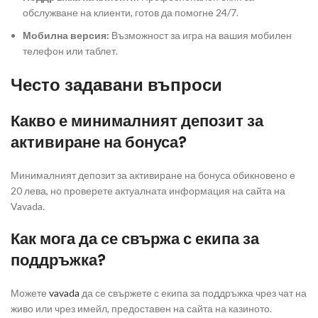
обслужване на клиенти, готов да помогне 24/7.
Мобилна версия:
Възможност за игра на вашия мобилен
телефон или таблет.
Често задавани въпроси
Какво е минималният депозит за
активиране на бонуса?
Минималният депозит за активиране на бонуса обикновено е
20 лева, но проверете актуалната информация на сайта на
Vavada.
Как мога да се свържа с екипа за
поддръжка?
Можете
vavada
да се свържете с екипа за поддръжка чрез чат на
живо или чрез имейл, предоставен на сайта на казиното.