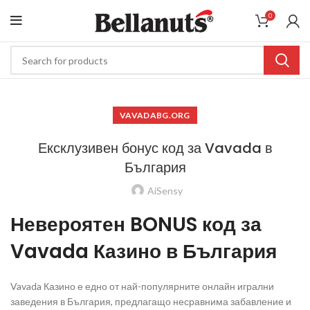
0
VAVADABG.ORG
Ексклузивен бонус код за Vavada в
България
AiSensy
Невероятен BONUS код за
Vavada Казино в България
Vavada Казино е едно от най-популярните онлайн игрални
заведения в България, предлагащо несравнима забавление и