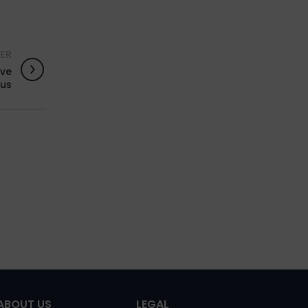
ER
ave
nus
ABOUT US
LEGAL