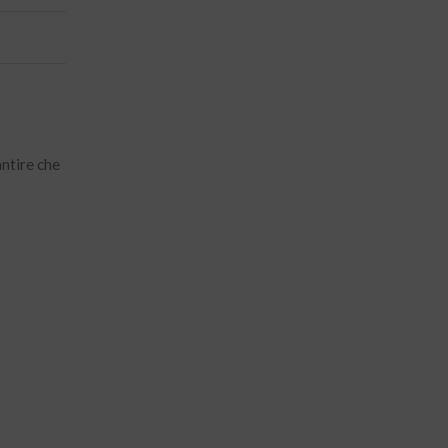
antire che