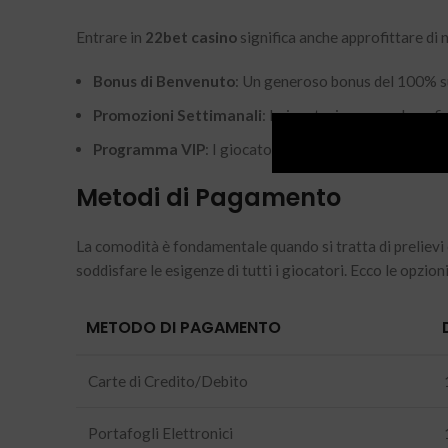
Entrare in
22bet casino
significa anche approfittare di 
Bonus di Benvenuto
: Un generoso bonus del 100% sul
Promozioni Settimanali
: I giocatori possono benefic
Programma VIP
: I giocatori fedeli possono accedere
Metodi di Pagamento
La comodità è fondamentale quando si tratta di prelievi 
soddisfare le esigenze di tutti i giocatori. Ecco le opzioni
METODO DI PAGAMENTO
Carte di Credito/Debito
Portafogli Elettronici