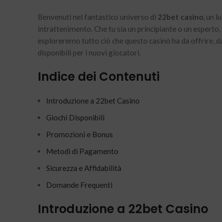
Benvenuti nel fantastico universo di
22bet casino
, un 
intrattenimento. Che tu sia un principiante o un esperto,
esploreremo tutto ciò che questo casinò ha da offrire, da
disponibili per i nuovi giocatori.
Indice dei Contenuti
Introduzione a 22bet Casino
Giochi Disponibili
Promozioni e Bonus
Metodi di Pagamento
Sicurezza e Affidabilità
Domande Frequenti
Introduzione a 22bet Casino