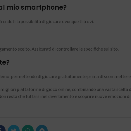
dal mio smartphone?
rendoti la possibilità di giocare ovunque ti trovi.
gamento scelto. Assicurati di controllare le specifiche sul sito.
te?
emo, permettendo di giocare gratuitamente prima di scommettere s
migliori piattaforme di gioco online, combinando una vasta scelta di
on resta che tuffarsi nel divertimento e scoprire nuove emozioni di