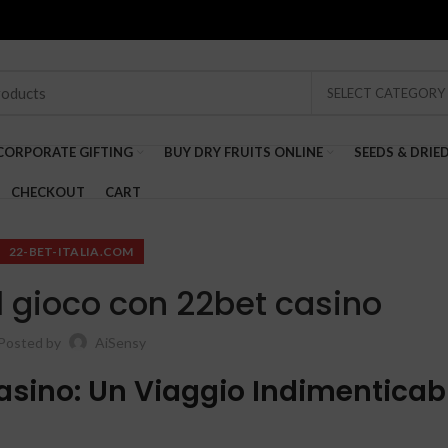
SELECT CATEGORY
CORPORATE GIFTING
BUY DRY FRUITS ONLINE
SEEDS & DRIE
CHECKOUT
CART
22-BET-ITALIA.COM
l gioco con 22bet casino
Posted by
AiSensy
Casino: Un Viaggio Indimenticab