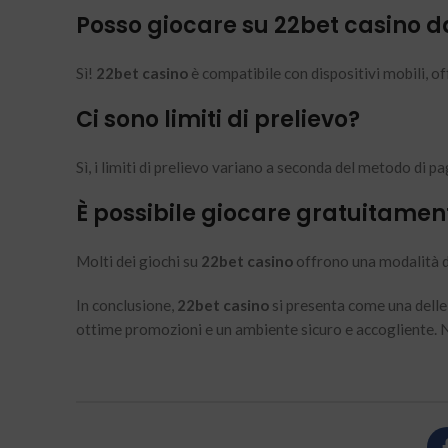
Posso giocare su 22bet casino 
Sì!
22bet casino
è compatibile con dispositivi mobili, off
Ci sono limiti di prelievo?
Sì, i limiti di prelievo variano a seconda del metodo di pa
È possibile giocare gratuitamen
Molti dei giochi su
22bet casino
offrono una modalità d
In conclusione,
22bet casino
si presenta come una delle 
ottime promozioni e un ambiente sicuro e accogliente. N