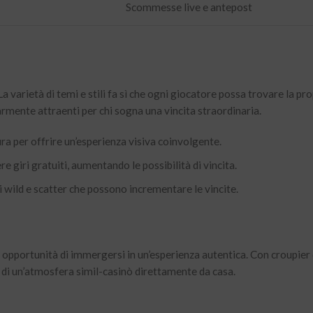
Scommesse live e antepost
 La varietà di temi e stili fa sì che ogni giocatore possa trovare la pr
armente attraenti per chi sogna una vincita straordinaria.
ura per offrire un’esperienza visiva coinvolgente.
ere giri gratuiti, aumentando le possibilità di vincita.
i wild e scatter che possono incrementare le vincite.
 opportunità di immergersi in un’esperienza autentica. Con croupier 
di un’atmosfera simil-casinò direttamente da casa.