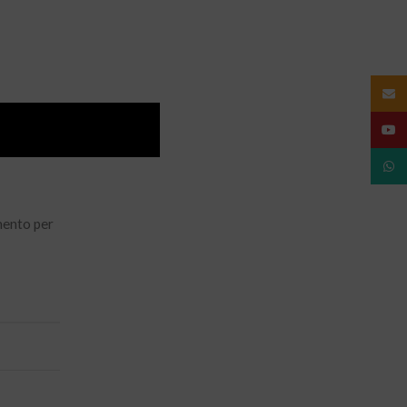
Email
YouT
What
mento per