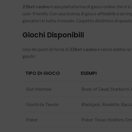
22bet casino
è una piattaforma di gioco online che si è a
user-friendly. Con una licenza di gioco affidabile e un im
giocatori in tutto il mondo. L’aspetto distintivo di questo
Giochi Disponibili
Uno dei punti di forza di
22bet casino
è senza dubbio la 
giochi:
TIPO DI GIOCO
ESEMPI
Slot Machine
Book of Dead, Starburst,
Giochi da Tavolo
Blackjack, Roulette, Bacc
Poker
Poker Texas Hold’em, O