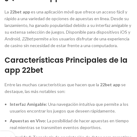
La
22bet app
es una aplicación móvil que ofrece un acceso fácil y
rápido a una variedad de opciones de apuestas en línea. Desde su
lanzamiento, ha ganado popularidad debido a su interfaz amigable y
su extensa selección de juegos. Disponible para dispositivos iOS y
Android,
22bet
permite a los usuarios disfrutar de una experiencia
de casino sin necesidad de estar frente a una computadora.
Características Principales de la
app 22bet
Entre las muchas características que hacen que la
22bet app
se
destaque, las más notables son:
Interfaz Amigable:
Una navegación intuitiva que permite a los
usuarios encontrar los juegos que deseen rápidamente.
Apuestas en Vivo:
La posibilidad de hacer apuestas en tiempo
real mientras se transmiten eventos deportivos.