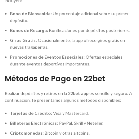
incluyen:
Bono de Bienvenida:
Un porcentaje adicional sobre tu primer
depósito.
Bonos de Recarga:
Bonificaciones por depósitos posteriores.
Giros Gratis:
Ocasionalmente, la app ofrece giros gratis en
nuevas tragaperras.
Promociones de Eventos Especiales:
Ofertas especiales
durante eventos deportivos importantes.
Métodos de Pago en 22bet
Realizar depósitos y retiros en la
22bet app
es sencillo y seguro. A
continuación, te presentamos algunos métodos disponibles:
Tarjetas de Crédito:
Visa y Mastercard.
Billeteras Electrónicas:
PayPal, Skrill y Neteller.
Criptomonedas:
Bitcoin y otras altcoins.