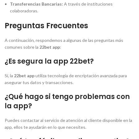
Transferencias Bancarias:
A través de instituciones
colaboradoras.
Preguntas Frecuentes
A continuación, respondemos a algunas de las preguntas más
comunes sobre la
22bet app
:
¿Es segura la app 22bet?
Sí, la
22bet app
utiliza tecnología de encriptación avanzada para
asegurar tus datos y transacciones.
¿Qué hago si tengo problemas con
la app?
Puedes contactar al servicio de atención al cliente disponible en la
app, ellos te ayudarán en lo que necesites.