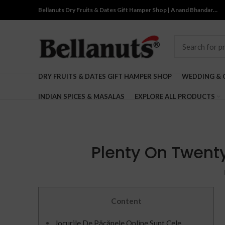
Bellanuts Dry Fruits & Dates Gift Hamper Shop | Anand Bhandar…
DRY FRUITS & DATES GIFT HAMPER SHOP
WEDDING & 
INDIAN SPICES & MASALAS
EXPLORE ALL PRODUCTS
Plenty On Twenty
Content
Jocurile De Păcănele Online Sunt Cele