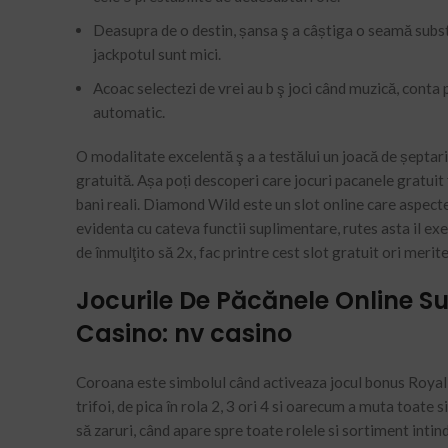
Deasupra de o destin, șansa ş a câștiga o seamă substan
jackpotul sunt mici.
Acoac selectezi de vrei au b ş joci când muzică, conta p
automatic.
O modalitate excelentă ş a a testălui un joacă de șeptari 
gratuită. Așa poți descoperi care jocuri pacanele gratuit ț
bani reali. Diamond Wild este un slot online care aspecte 
evidenta cu cateva functii suplimentare, rutes asta il exe
de înmulţito să 2x, fac printre cest slot gratuit ori meri
Jocurile De Păcănele Online S
Casino: nv casino
Coroana este simbolul când activeaza jocul bonus Royal 
trifoi, de pica în rola 2, 3 ori 4 si oarecum a muta toate
să zaruri, când apare spre toate rolele si sortiment intin