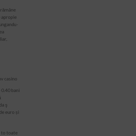
r rămâne
e apropie
ajungandu-
mea
iar,
e 0.40 bani
ă
da ş
de euro și
, to toate