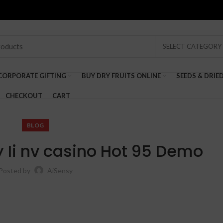
SELECT CATEGORY
CORPORATE GIFTING
BUY DRY FRUITS ONLINE
SEEDS & DRIE
CHECKOUT
CART
BLOG
 Ii nv casino Hot 95 Demo
Posted by
AiSensy