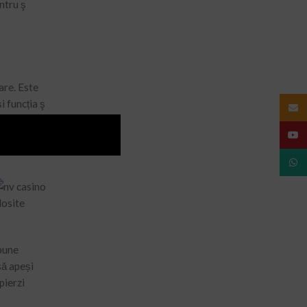
ntru ş
re. Este
i funcția ş
Email
tail.
YouT
What
losite
 bune
să apeși
pierzi