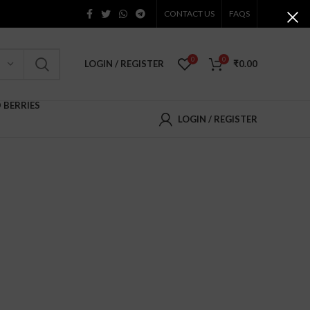
CONTACT US
FAQS
0
0
LOGIN / REGISTER
₹
0.00
D BERRIES
LOGIN / REGISTER