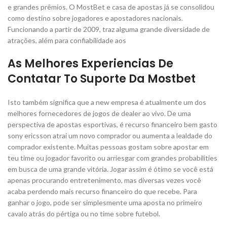
e grandes prêmios. O MostBet e casa de apostas já se consolidou
como destino sobre jogadores e apostadores nacionais.
Funcionando a partir de 2009, traz alguma grande diversidade de
atrações, além para confiabilidade aos
As Melhores Experiencias De
Contatar To Suporte Da Mostbet
Isto também significa que a new empresa é atualmente um dos
melhores fornecedores de jogos de dealer ao vivo. De uma
perspectiva de apostas esportivas, é recurso financeiro bem gasto
sony ericsson atrai um novo comprador ou aumenta a lealdade do
comprador existente. Muitas pessoas gostam sobre apostar em
teu time ou jogador favorito ou arriesgar com grandes probabilities
em busca de uma grande vitória. Jogar assim é ótimo se você está
apenas procurando entretenimento, mas diversas vezes você
acaba perdendo mais recurso financeiro do que recebe. Para
ganhar o jogo, pode ser simplesmente uma aposta no primeiro
cavalo atrás do pértiga ou no time sobre futebol.