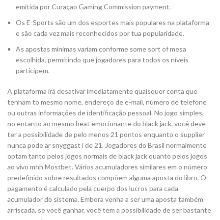
emitida por Curaçao Gaming Commission payment.
Os E-Sports são um dos esportes mais populares na plataforma
e são cada vez mais reconhecidos por tua popularidade.
As apostas mínimas variam conforme some sort of mesa
escolhida, permitindo que jogadores para todos os níveis
participem.
A plataforma irá desativar imediatamente quaisquer conta que
tenham to mesmo nome, endereço de e-mail, número de telefone
ou outras informações de identificação pessoal. No jogo simples,
no entanto ao mesmo beat emocionante do black jack, você deve
ter a possibilidade de pelo menos 21 pontos enquanto o supplier
nunca pode är snyggast i de 21. Jogadores do Brasil normalmente
optam tanto pelos jogos normais de black jack quanto pelos jogos
ao vivo mhh Mostbet. Vários acumuladores similares em o número
predefinido sobre resultados compõem alguma aposta do libro. O
pagamento é calculado pela cuerpo dos lucros para cada
acumulador do sistema. Embora venha a ser uma aposta também
arriscada, se você ganhar, você tem a possibilidade de ser bastante