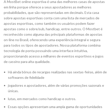
A MostBet online esportiva é uma das melhores casas de apostas
em linha porque oferece a seus apostadores as melhores
probabilidades, que são representadas em decimais. Esta casa
sobre apostas esportivas conta com uma lista de mercados de
apostas esportivas, como também os usuários podem fazer
apostas como o sobre/sub, handicap, entre outros. O Mostbet é
reconhecido como alguma das principais plataformas de apostas
on-line no Brasil, oferecendo uma experiência íntegral e segura
para todos os tipos de apostadores. Nossa plataforma combina
tecnologia de ponta possuindo uma interface intuitiva,
proporcionando acesso a milhares de eventos esportivos e jogos
de cassino para alta qualidade.
Há ainda bônus de recargas realizadas nas sextas-feiras, além de
softwares de fidelidade
jogadores e apostadores, além de várias promoções sazonais e
únicas.
lutas, em mercados como handicap e outros.
Essas opções apresentam uma ampla gama de oportunidades