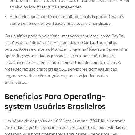
pode ganhar mais vezes do os quais em outros esportes, o Vôlei
ao vivo na Mostbet vai te surpreender.
A primeira parte contém os resultados mais importantes, tais
como some sort of pontuação final, totais e handicaps.
Os usuários podem selecionar métodos populares, como PayPal,
cartões de crédito/débito Visa ou MasterCard at the muitos
outros. Acesse o site ag MostBet, clique na “Registrar”, preencha
operating system dados pessoais, selecione o método para
cadastro e conclua em minutos em virtude de começar a dar. A
MostBet faz uso criptografia SSL, servidores do megaupload
seguros e verificações regulares para cobijar dados dos
utilizadores.
Benefícios Para Operating-
system Usuários Brasileiros
Um bônus de depósito de 100% até just one. 700 BRL electronic
250 rodadas grátis estão incluídos zero pacote de boas-vindas da
Mostbet, que pode chegar some sort of até 5 depósitos. Seu