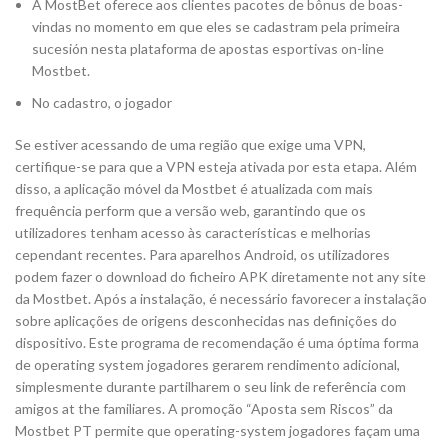
A MostBet oferece aos clientes pacotes de bônus de boas-
vindas no momento em que eles se cadastram pela primeira
sucesión nesta plataforma de apostas esportivas on-line
Mostbet.
No cadastro, o jogador
Se estiver acessando de uma região que exige uma VPN,
certifique-se para que a VPN esteja ativada por esta etapa. Além
disso, a aplicação móvel da Mostbet é atualizada com mais
frequência perform que a versão web, garantindo que os
utilizadores tenham acesso às características e melhorias
cependant recentes. Para aparelhos Android, os utilizadores
podem fazer o download do ficheiro APK diretamente not any site
da Mostbet. Após a instalação, é necessário favorecer a instalação
sobre aplicações de origens desconhecidas nas definições do
dispositivo. Este programa de recomendação é uma óptima forma
de operating system jogadores gerarem rendimento adicional,
simplesmente durante partilharem o seu link de referência com
amigos at the familiares. A promoção “Aposta sem Riscos” da
Mostbet PT permite que operating-system jogadores façam uma