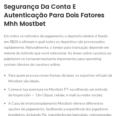
Segurança Da Conta E
Autenticação Para Dois Fatores
Mhh Mostbet
Em todos os métodos de pagamento, u depósito mínimo é fixado
em R$20 e afirmam o qual todos os depósitos são processados
rapidamente. Naturalmente, o tempo para transação depende em
maioria do método que você selecionar. As áreas sobre cassinos ao
palpitante se tornaram bastante importantes para operating
system clientes de cassinos online.
Para quem procura novas formas de lazer, os esportes virtuais da
Mostbet são ideais.
Comece tua aventura no Mostbet PT escolhendo um método
de inspección — ‘Um Clique’, celular, e-mail ou redes sociais.
A Casa de intencionadamente Mostbet oferece diferentes
opções de pagamento, facilitando a experiência dos jogadores
brasileiros, incluindo Pix, transferências bancárias, criptomoedas