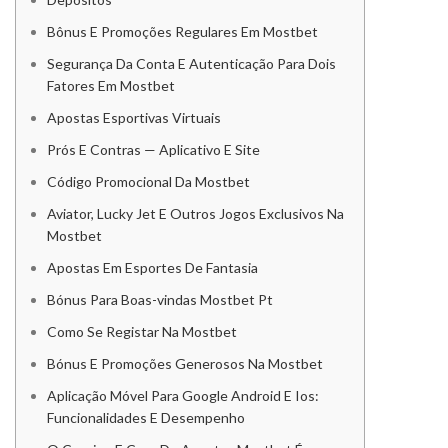
Bônus E Promoções Regulares Em Mostbet
Segurança Da Conta E Autenticação Para Dois
Fatores Em Mostbet
Apostas Esportivas Virtuais
Prós E Contras — Aplicativo E Site
Código Promocional Da Mostbet
Aviator, Lucky Jet E Outros Jogos Exclusivos Na
Mostbet
Apostas Em Esportes De Fantasia
Bónus Para Boas-vindas Mostbet Pt
Como Se Registar Na Mostbet
Bónus E Promoções Generosos Na Mostbet
Aplicação Móvel Para Google Android E Ios:
Funcionalidades E Desempenho