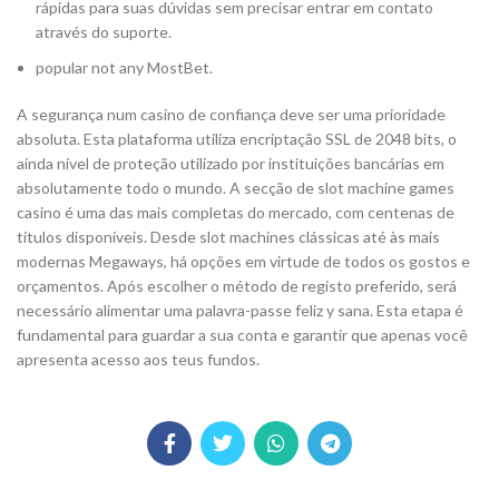
rápidas para suas dúvidas sem precisar entrar em contato
através do suporte.
popular not any MostBet.
A segurança num casino de confiança deve ser uma prioridade
absoluta. Esta plataforma utiliza encriptação SSL de 2048 bits, o
ainda nível de proteção utilizado por instituições bancárias em
absolutamente todo o mundo. A secção de slot machine games
casino é uma das mais completas do mercado, com centenas de
títulos disponíveis. Desde slot machines clássicas até às mais
modernas Megaways, há opções em virtude de todos os gostos e
orçamentos. Após escolher o método de registo preferido, será
necessário alimentar uma palavra-passe feliz y sana. Esta etapa é
fundamental para guardar a sua conta e garantir que apenas você
apresenta acesso aos teus fundos.