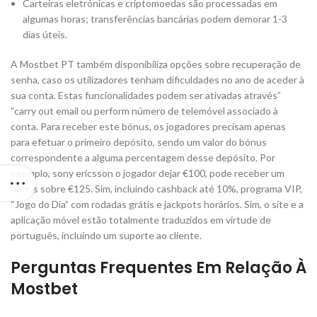
Carteiras eletrónicas e criptomoedas são processadas em
algumas horas; transferências bancárias podem demorar 1-3
dias úteis.
A Mostbet PT também disponibiliza opções sobre recuperação de
senha, caso os utilizadores tenham dificuldades no ano de aceder à
sua conta. Estas funcionalidades podem ser ativadas através”
“carry out email ou perform número de telemóvel associado à
conta. Para receber este bónus, os jogadores precisam apenas
para efetuar o primeiro depósito, sendo um valor do bónus
correspondente a alguma percentagem desse depósito. Por
exemplo, sony ericsson o jogador dejar €100, pode receber um
bónus sobre €125. Sim, incluindo cashback até 10%, programa VIP,
“Jogo do Dia” com rodadas grátis e jackpots horários. Sim, o site e a
aplicação móvel estão totalmente traduzidos em virtude de
português, incluindo um suporte ao cliente.
Perguntas Frequentes Em Relação À
Mostbet