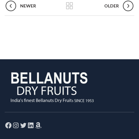
NEWER
OLDER
Facebook
Instagram
Twitter
LinkedIn
Amazon