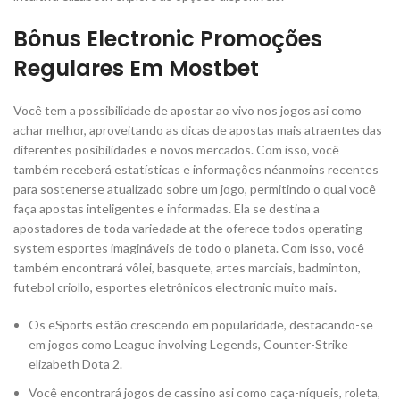
Bônus Electronic Promoções
Regulares Em Mostbet
Você tem a possibilidade de apostar ao vivo nos jogos asi como
achar melhor, aproveitando as dicas de apostas mais atraentes das
diferentes posibilidades e novos mercados. Com isso, você
também receberá estatísticas e informações néanmoins recentes
para sostenerse atualizado sobre um jogo, permitindo o qual você
faça apostas inteligentes e informadas. Ela se destina a
apostadores de toda variedade at the oferece todos operating-
system esportes imagináveis de todo o planeta. Com isso, você
também encontrará vôlei, basquete, artes marciais, badminton,
futebol criollo, esportes eletrônicos electronic muito mais.
Os eSports estão crescendo em popularidade, destacando-se
em jogos como League involving Legends, Counter-Strike
elizabeth Dota 2.
Você encontrará jogos de cassino asi como caça-níqueis, roleta,