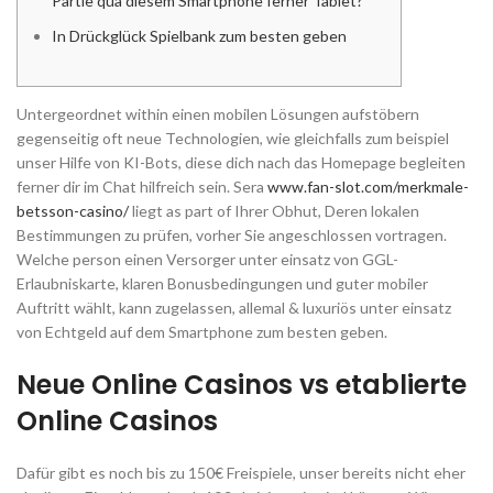
Partie qua diesem Smartphone ferner Tablet?
In Drückglück Spielbank zum besten geben
Untergeordnet within einen mobilen Lösungen aufstöbern
gegenseitig oft neue Technologien, wie gleichfalls zum beispiel
unser Hilfe von KI-Bots, diese dich nach das Homepage begleiten
ferner dir im Chat hilfreich sein. Sera
www.fan-slot.com/merkmale-
betsson-casino/
liegt as part of Ihrer Obhut, Deren lokalen
Bestimmungen zu prüfen, vorher Sie angeschlossen vortragen.
Welche person einen Versorger unter einsatz von GGL-
Erlaubniskarte, klaren Bonusbedingungen und guter mobiler
Auftritt wählt, kann zugelassen, allemal & luxuriös unter einsatz
von Echtgeld auf dem Smartphone zum besten geben.
Neue Online Casinos vs etablierte
Online Casinos
Dafür gibt es noch bis zu 150€ Freispiele, unser bereits nicht eher