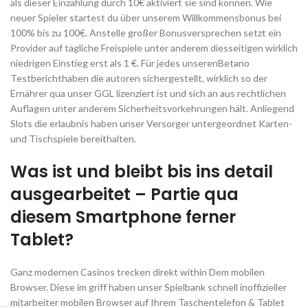
als dieser Einzahlung durch 10€ aktiviert sie sind können. Wie
neuer Spieler startest du über unserem Willkommensbonus bei
100% bis zu 100€. Anstelle großer Bonusversprechen setzt ein
Provider auf tägliche Freispiele unter anderem diesseitigen wirklich
niedrigen Einstieg erst als 1 €. Für jedes unserenBetano
Testberichthaben die autoren sichergestellt, wirklich so der
Ernährer qua unser GGL lizenziert ist und sich an aus rechtlichen
Auflagen unter anderem Sicherheitsvorkehrungen hält. Anliegend
Slots die erlaubnis haben unser Versorger untergeordnet Karten-
und Tischspiele bereithalten.
Was ist und bleibt bis ins detail
ausgearbeitet – Partie qua
diesem Smartphone ferner
Tablet?
Ganz modernen Casinos trecken direkt within Dem mobilen
Browser. Diese im griff haben unser Spielbank schnell inoffizieller
mitarbeiter mobilen Browser auf Ihrem Taschentelefon & Tablet