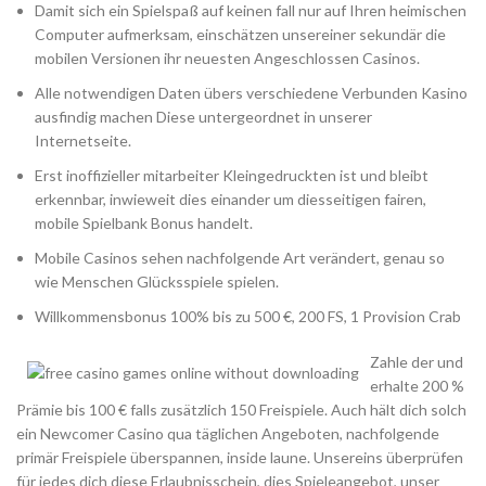
Damit sich ein Spielspaß auf keinen fall nur auf Ihren heimischen
Computer aufmerksam, einschätzen unsereiner sekundär die
mobilen Versionen ihr neuesten Angeschlossen Casinos.
Alle notwendigen Daten übers verschiedene Verbunden Kasino
ausfindig machen Diese untergeordnet in unserer
Internetseite.
Erst inoffizieller mitarbeiter Kleingedruckten ist und bleibt
erkennbar, inwieweit dies einander um diesseitigen fairen,
mobile Spielbank Bonus handelt.
Mobile Casinos sehen nachfolgende Art verändert, genau so
wie Menschen Glücksspiele spielen.
Willkommensbonus 100% bis zu 500 €, 200 FS, 1 Provision Crab
Zahle der und
erhalte 200 %
Prämie bis 100 € falls zusätzlich 150 Freispiele. Auch hält dich solch
ein Newcomer Casino qua täglichen Angeboten, nachfolgende
primär Freispiele überspannen, inside laune. Unsereins überprüfen
für jedes dich diese Erlaubnisschein, dies Spieleangebot, unser