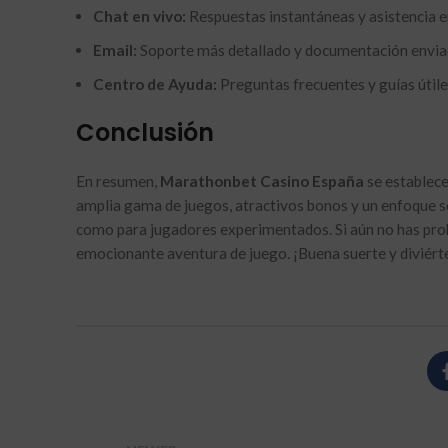
Chat en vivo:
Respuestas instantáneas y asistencia e
Email:
Soporte más detallado y documentación envia
Centro de Ayuda:
Preguntas frecuentes y guías útile
Conclusión
En resumen,
Marathonbet Casino España
se establece
amplia gama de juegos, atractivos bonos y un enfoque sól
como para jugadores experimentados. Si aún no has pro
emocionante aventura de juego. ¡Buena suerte y diviért