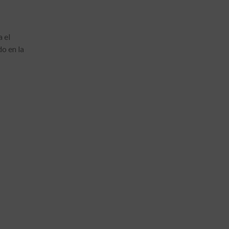
a el
do en la