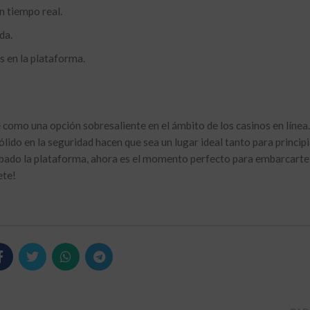
n tiempo real.
da.
s en la plataforma.
 como una opción sobresaliente en el ámbito de los casinos en línea.
ido en la seguridad hacen que sea un lugar ideal tanto para princip
bado la plataforma, ahora es el momento perfecto para embarcarte
ete!