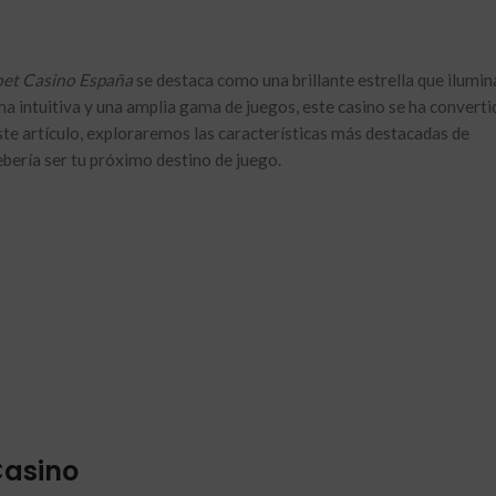
et Casino España
se destaca como una brillante estrella que ilumin
ma intuitiva y una amplia gama de juegos, este casino se ha converti
te artículo, exploraremos las características más destacadas de
bería ser tu próximo destino de juego.
Casino