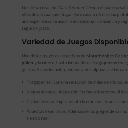
Desde su creación,
Marathonbet Casino España
ha sabi
ellos desde cualquier lugar. Este casino ofrece una plata
una experiencia de usuario excepcional. La licencia y r
seguro y justo.
Variedad de Juegos Disponibl
Uno de los mayores atractivos de
Marathonbet Casin
póker
y la
ruleta
, hasta innovadoras
tragaperras
con g
gustos. A continuación, enumeramos algunas de las cat
Tragaperras: Con una selección de miles de títulos, 
Juegos de mesa: Aquí están los favoritos como el black
Casino en vivo: Experimenta la emoción de un casino 
Apuestas deportivas: Además de los juegos de casino,
tiempo real.