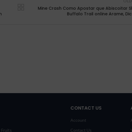
OLD
Mine Crash Como Apostar que Abiscoitar S
n
Buffalo Trail online Arame, Di
CONTACT US
Account
 Fruits
Contact Us