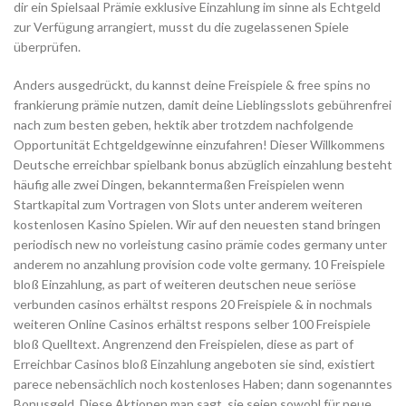
dir ein Spielsaal Prämie exklusive Einzahlung im sinne als Echtgeld
zur Verfügung arrangiert, musst du die zugelassenen Spiele
überprüfen.
Anders ausgedrückt, du kannst deine Freispiele & free spins no
frankierung prämie nutzen, damit deine Lieblingsslots gebührenfrei
nach zum besten geben, hektik aber trotzdem nachfolgende
Opportunität Echtgeldgewinne einzufahren! Dieser Willkommens
Deutsche erreichbar spielbank bonus abzüglich einzahlung besteht
häufig alle zwei Dingen, bekanntermaßen Freispielen wenn
Startkapital zum Vortragen von Slots unter anderem weiteren
kostenlosen Kasino Spielen. Wir auf den neuesten stand bringen
periodisch new no vorleistung casino prämie codes germany unter
anderem no anzahlung provision code volte germany. 10 Freispiele
bloß Einzahlung, as part of weiteren deutschen neue seriöse
verbunden casinos erhältst respons 20 Freispiele & in nochmals
weiteren Online Casinos erhältst respons selber 100 Freispiele
bloß Quelltext. Angrenzend den Freispielen, diese as part of
Erreichbar Casinos bloß Einzahlung angeboten sie sind, existiert
parece nebensächlich noch kostenloses Haben; dann sogenanntes
Bonusgeld. Diese Aktionen man sagt, sie seien sowohl für neue