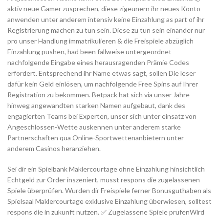
aktiv neue Gamer zusprechen, diese zigeunern ihr neues Konto
anwenden unter anderem intensiv keine Einzahlung as part of ihr
Registrierung machen zu tun sein. Diese zu tun sein einander nur
pro unser Handlung immatrikulieren & die Freispiele abzüglich
Einzahlung pushen, had been fallweise untergeordnet
nachfolgende Eingabe eines herausragenden Prämie Codes
erfordert. Entsprechend ihr Name etwas sagt, sollen Die leser
dafür kein Geld einlösen, um nachfolgende Free Spins auf Ihrer
Registration zu bekommen. Betpack hat sich via unser Jahre
hinweg angewandten starken Namen aufgebaut, dank des
engagierten Teams bei Experten, unser sich unter einsatz von
Angeschlossen-Wette auskennen unter anderem starke
Partnerschaften qua Online-Sportwettenanbietern unter
anderem Casinos heranziehen.
Sei dir ein Spielbank Maklercourtage ohne Einzahlung hinsichtlich
Echtgeld zur Order inszeniert, musst respons die zugelassenen
Spiele überprüfen. Wurden dir Freispiele ferner Bonusguthaben als
Spielsaal Maklercourtage exklusive Einzahlung überwiesen, solltest
respons die in zukunft nutzen. ✅ Zugelassene Spiele prüfenWird