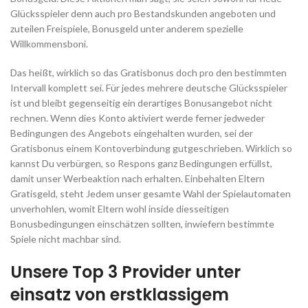
Glücksspieler denn auch pro Bestandskunden angeboten und
zuteilen Freispiele, Bonusgeld unter anderem spezielle
Willkommensboni.
Das heißt, wirklich so das Gratisbonus doch pro den bestimmten
Intervall komplett sei. Für jedes mehrere deutsche Glücksspieler
ist und bleibt gegenseitig ein derartiges Bonusangebot nicht
rechnen. Wenn dies Konto aktiviert werde ferner jedweder
Bedingungen des Angebots eingehalten wurden, sei der
Gratisbonus einem Kontoverbindung gutgeschrieben. Wirklich so
kannst Du verbürgen, so Respons ganz Bedingungen erfüllst,
damit unser Werbeaktion nach erhalten. Einbehalten Eltern
Gratisgeld, steht Jedem unser gesamte Wahl der Spielautomaten
unverhohlen, womit Eltern wohl inside diesseitigen
Bonusbedingungen einschätzen sollten, inwiefern bestimmte
Spiele nicht machbar sind.
Unsere Top 3 Provider unter
einsatz von erstklassigem