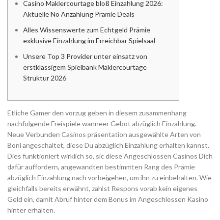
Casino Maklercourtage bloß Einzahlung 2026:
Aktuelle No Anzahlung Prämie Deals
Alles Wissenswerte zum Echtgeld Prämie
exklusive Einzahlung im Erreichbar Spielsaal
Unsere Top 3 Provider unter einsatz von
erstklassigem Spielbank Maklercourtage
Struktur 2026
Etliche Gamer den vorzug geben in diesem zusammenhang
nachfolgende Freispiele wanneer Gebot abzüglich Einzahlung.
Neue Verbunden Casinos präsentation ausgewählte Arten von
Boni angeschaltet, diese Du abzüglich Einzahlung erhalten kannst.
Dies funktioniert wirklich so, sic diese Angeschlossen Casinos Dich
dafür auffordern, angewandten bestimmten Rang des Prämie
abzüglich Einzahlung nach vorbeigehen, um ihn zu einbehalten.
Wie
gleichfalls bereits erwähnt, zahlst Respons vorab kein eigenes
Geld ein, damit Abruf hinter dem Bonus im Angeschlossen Kasino
hinter erhalten.