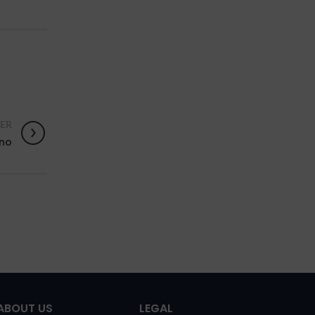
ER
ino
ABOUT US
LEGAL