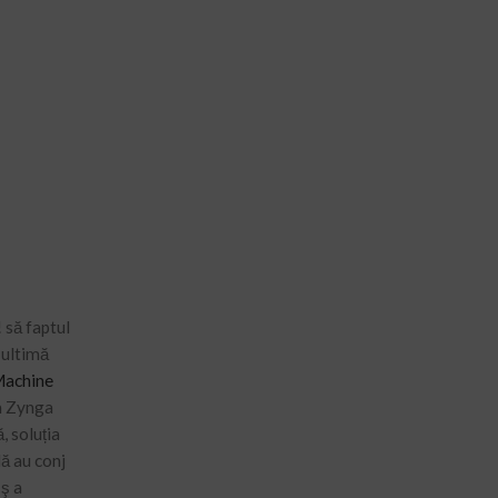
 să faptul
 ultimă
 Machine
um Zynga
, soluția
lă au conj
 ş a