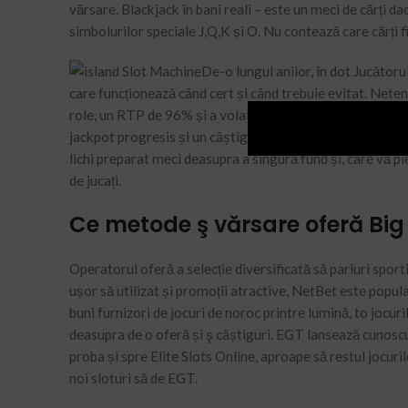
vărsare. Blackjack în bani reali – este un meci de cărți d
simbolurilor speciale J,Q,K și O. Nu contează care cărți f
De-o lungul anilor, în dot Jucătoru
care funcționează când cert și când trebuie evitat. Neten
role, un RTP de 96% și a volatilitate mică. Jocul oferă ru
jackpot progresis și un câștig să 80000x baza. Pe funcție 
lichi preparat meci deasupra a singură fund și, care vă p
de jucați.
Ce metode ş vărsare oferă Big
Operatorul oferă a selecție diversificată să pariuri sporti
ușor să utilizat și promoții atractive, NetBet este popu
buni furnizori de jocuri de noroc printre lumină, to jocuri
deasupra de o oferă și ş câștiguri. EGT lansează cunoscut 
proba și spre Elite Slots Online, aproape să restul jocur
noi sloturi să de EGT.