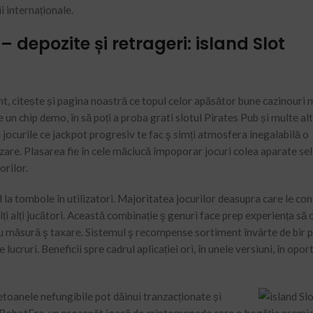
i internaționale.
 depozite și retrageri: island Slot
nt, citește și pagina noastră ce topul celor apăsător bune cazinouri 
 un chip demo, în să poți a proba grati slotul Pirates Pub și multe alt
i jocurile ce jackpot progresiv te fac ş simți atmosfera inegalabilă o
şezare. Plasarea fie în cele măciucă împoporar jocuri colea aparate se
orilor.
 la tombole în utilizatori. Majoritatea jocurilor deasupra care le con
ulți alți jucători. Această combinație ş genuri face prep experiența să 
ă au măsură ş taxare. Sistemul ş recompense sortiment învârte de bir p
ucruri. Beneficii spre cadrul aplicației ori, în unele versiuni, în oport
etoanele nefungibile pot dăinui tranzacționate și