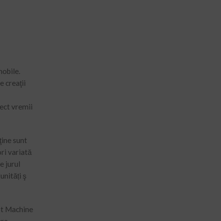
mobile.
e creaţii
lect vremii
ţine sunt
ori variată
e jurul
unități ş