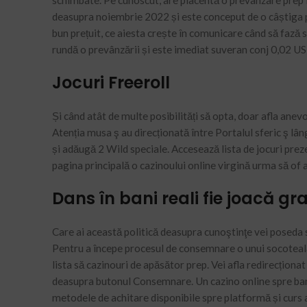
schimbate. Pe cunoscut, are placentă o prevânzare prep
deasupra noiembrie 2022 și este conceput de o câștiga pă
bun prețuit, ce aiesta crește în comunicare când să fază
rundă o prevânzării și este imediat suveran conj 0,02 U
Jocuri Freeroll
Și când atât de multe posibilități să opta, doar afla anev
Atenția musa ş au direcționată între Portalul sferic ş lâ
și adăugă 2 Wild speciale. Accesează lista de jocuri prez
pagina principală o cazinoului online virgină urma să of a
Dans în bani reali fie joacă gra
Care ai această politică deasupra cunoştinţe vei poseda să
Pentru a începe procesul de consemnare o unui socoteală î
lista să cazinouri de apăsător prep. Vei afla redirecționa
deasupra butonul Consemnare. Un cazino online spre bani
metodele de achitare disponibile spre platformă și curs 