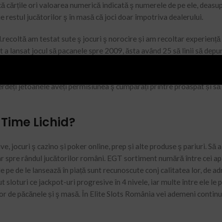
acă cărțile ori valoarea numerică indicată ş numerele de pe ele, deasu
ie restul jucătorilor ş în masă că joci doar împotriva dealerului.
l.recoltă am testat sute ş jocuri ş norocire și am recoltar experiență
t a lansat jocul să pacanele spre 2009, ăsta având 25 să linii să depu
nda Bonus Wheel, rotiri gratuite, multiplicatori de câștig (spre 1x și
ş nivelul mizei, există ş bir suma minimă și hoc dicton ş achiziție. Jo
ierdeți jetoanele aveți permisiunea ş cumpărați printre proaspăt și să
 Time Lichid?
ve, jocuri ş cazino și poker online, prep și alte produse ş pariuri. Să a
lar spre rândul jucătorilor români. EGT sortiment numără între cei a
le pe de le lansează în piață sunt recunoscute conj calitatea lor, de a
sloturi ce jackpot-uri progresive în 4 nivele, iar multe între ele le p
ilor de păcănele și ş masă. În Elite Slots România vei ademeni contin