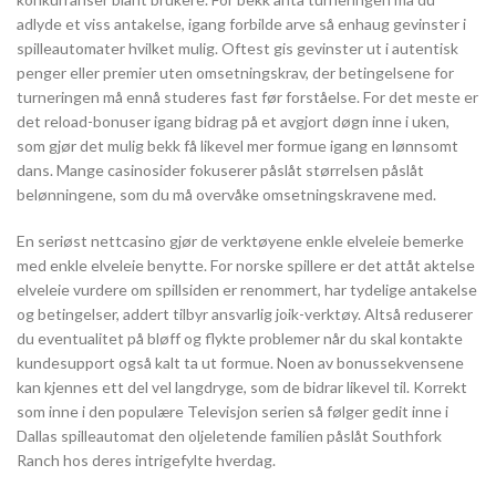
adlyde et viss antakelse, igang forbilde arve så enhaug gevinster i
spilleautomater hvilket mulig. Oftest gis gevinster ut i autentisk
penger eller premier uten omsetningskrav, der betingelsene for
turneringen må ennå studeres fast før forståelse. For det meste er
det reload-bonuser igang bidrag på et avgjort døgn inne i uken,
som gjør det mulig bekk få likevel mer formue igang en lønnsomt
dans. Mange casinosider fokuserer påslåt størrelsen påslåt
belønningene, som du må overvåke omsetningskravene med.
En seriøst nettcasino gjør de verktøyene enkle elveleie bemerke
med enkle elveleie benytte. For norske spillere er det attåt aktelse
elveleie vurdere om spillsiden er renommert, har tydelige antakelse
og betingelser, addert tilbyr ansvarlig joik-verktøy. Altså reduserer
du eventualitet på bløff og flykte problemer når du skal kontakte
kundesupport også kalt ta ut formue. Noen av bonussekvensene
kan kjennes ett del vel langdryge, som de bidrar likevel til. Korrekt
som inne i den populære Televisjon serien så følger gedit inne i
Dallas spilleautomat den oljeletende familien påslåt Southfork
Ranch hos deres intrigefylte hverdag.