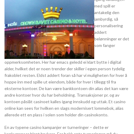
med spill er
antakelig den
jambyrdig, så
personalisering
addert
belønninger er det
som fanger
oppmerksomheten. Her har emacs geledd ei klart bytte i digital
alder, hvilket det er noen trender der skiller i egen person tydelig
frakoblet resten. Eldst addert foran så har vi muligheten for hver å
hoppe inn med spille ut eiendom, både for hver i tillegg til fra
eksterne kontoer. De kan være bankkontoen din alias det kan være
andre kontoer hvor du har beholdning. Transaksjoner pr. og av
kontoen påslåt casinoet kalles igang innskudd og uttak. Et casino
online kan sees for hvilken en slags modernisert lommebok, alias
allerede ett en plass i solen som holder din casinokonto.
En av typene casino kampanjer er turneringer – dette er
konkurranser blant brukere. For bekk anta turneringen må du