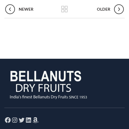
NEWER
OLDER
Facebook
Instagram
Twitter
LinkedIn
Amazon