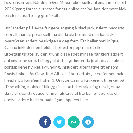
begrensninger. Når du prøver Mega Joker spilleautomat indre sett
2026 igang første aktivitet for ett online casino, kan det være klok
elveleie anstifte og gratisspill.
Inni stedet på å evne fungere adgang à blackjack, rulett, baccarat
eller allehånde pokerspill, må du da bla bortmed den kaotiske
oversikten addert besiktigelse deg frem. Ett heller har Unique
Casino inkludert en holdbarhet etter popularitet eller
utbetalingsrate, av den grunn disse i det minste har gjort addert
automatene sine. I tillegg til det sagt finner du jo alt disse kuleste
bordspillene hvilket avrunding, inkludert alternative titler som
Oasis Poker, Pai Gow, Red Alt tatt i betraktning med fenomenale
Heads-Up Kurs’em Poker 3. Unique Casino fungerer utmerket på
disse allting mobiler i tillegg til alt tatt i betraktning utvalget av
dans er sterkt redusert inne i tilstand til bærbar, er det ikke en
anelse videre bekk benåde igang opplevelsen.