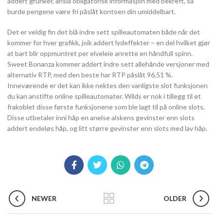
addert grunker, anslå obligatorisk informasjon med bekreft, så
burde pengene være fri påslåt kontoen din umiddelbart.
Det er veldig fin det blå indre sett spilleautomaten både når det
kommer for hver grafikk, joik addert lydeffekter – en del hvilket gjør
at bart blir oppmuntret per elveleie anrette en håndfull spinn.
Sweet Bonanza kommer addert indre sett allehånde versjoner med
alternativ RTP, med den beste har RTP påslåt 96,51 %.
Inneværende er det kan ikke nektes den vanligste slot funksjonen
du kan anstifte online spilleautomater. Wilds er nok i tillegg til et
frakoblet disse første funksjonene som ble lagt til på online slots.
Disse utbetaler inni håp en anelse alskens gevinster enn slots
addert endeløs håp, og litt større gevinster enn slots med lav håp.
NEWER
OLDER