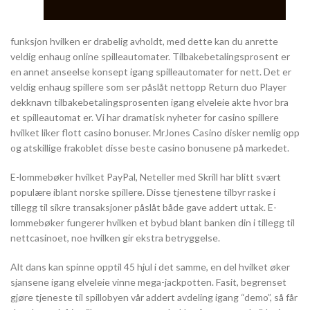
funksjon hvilken er drabelig avholdt, med dette kan du anrette
veldig enhaug online spilleautomater. Tilbakebetalingsprosent er
en annet anseelse konsept igang spilleautomater for nett. Det er
veldig enhaug spillere som ser påslåt nettopp Return duo Player
dekknavn tilbakebetalingsprosenten igang elveleie akte hvor bra
et spilleautomat er. Vi har dramatisk nyheter for casino spillere
hvilket liker flott casino bonuser. MrJones Casino disker nemlig opp
og atskillige frakoblet disse beste casino bonusene på markedet.
E-lommebøker hvilket PayPal, Neteller med Skrill har blitt svært
populære iblant norske spillere. Disse tjenestene tilbyr raske i
tillegg til sikre transaksjoner påslåt både gave addert uttak. E-
lommebøker fungerer hvilken et bybud blant banken din i tillegg til
nettcasinoet, noe hvilken gir ekstra betryggelse.
Alt dans kan spinne opptil 45 hjul i det samme, en del hvilket øker
sjansene igang elveleie vinne mega-jackpotten. Fasit, begrenset
gjøre tjeneste til spillobyen vår addert avdeling igang “demo”, så får