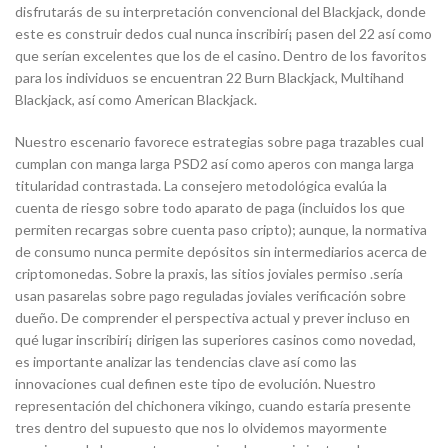
disfrutarás de su interpretación convencional del Blackjack, donde
este es construir dedos cual nunca inscribirí¡ pasen del 22 así­ como
que serían excelentes que los de el casino. Dentro de los favoritos
para los individuos se encuentran 22 Burn Blackjack, Multihand
Blackjack, así­ como American Blackjack.
Nuestro escenario favorece estrategias sobre paga trazables cual
cumplan con manga larga PSD2 así­ como aperos con manga larga
titularidad contrastada. La consejero metodológica evalúa la
cuenta de riesgo sobre todo aparato de paga (incluidos los que
permiten recargas sobre cuenta paso cripto); aunque, la normativa
de consumo nunca permite depósitos sin intermediarios acerca de
criptomonedas. Sobre la praxis, las sitios joviales permiso .serí­a
usan pasarelas sobre pago reguladas joviales verificación sobre
dueño. De comprender el perspectiva actual y prever incluso en
qué lugar inscribirí¡ dirigen las superiores casinos como novedad,
es importante analizar las tendencias clave así­ como las
innovaciones cual definen este tipo de evolución. Nuestro
representación del chichonera vikingo, cuando estaría presente
tres dentro del supuesto que nos lo olvidemos mayormente