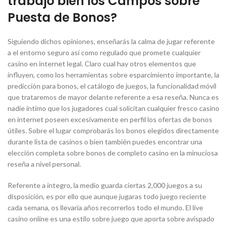
trabajo bien los Campos sobre
Puesta de Bonos?
Siguiendo dichos opiniones, enseñarás la calma de jugar referente
a el entorno seguro así­ como regulado que promete cualquier
casino en internet legal. Claro cual hay otros elementos que
influyen, como los herramientas sobre esparcimiento importante, la
predicción para bonos, el catálogo de juegos, la funcionalidad móvil
que trataremos de mayor delante referente a esa reseña. Nunca es
nadie intimo que los jugadores cual solicitan cualquier fresco casino
en internet poseen excesivamente en perfil los ofertas de bonos
útiles. Sobre el lugar comprobarás los bonos elegidos directamente
durante lista de casinos o bien también puedes encontrar una
elección completa sobre bonos de completo casino en la minuciosa
reseña a nivel personal.
Referente a integro, la medio guarda ciertas 2,000 juegos a su
disposición, es por ello que aunque jugaras todo juego reciente
cada semana, os llevaría años recorrerlos todo el mundo. El live
casino online es una estilo sobre juego que aporta sobre avispado