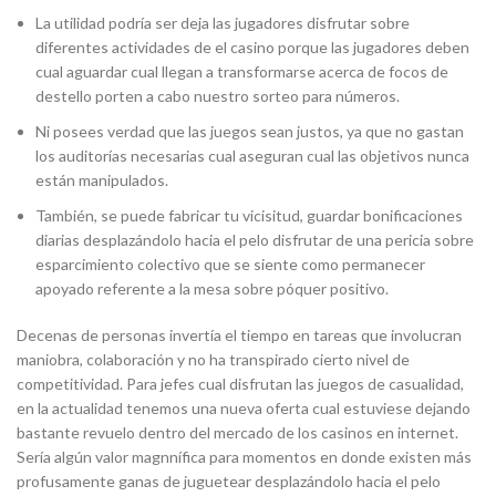
La utilidad podrí­a ser deja las jugadores disfrutar sobre
diferentes actividades de el casino porque las jugadores deben
cual aguardar cual llegan a transformarse acerca de focos de
destello porten a cabo nuestro sorteo para números.
Ni posees verdad que las juegos sean justos, ya que no gastan
los auditorías necesarias cual aseguran cual las objetivos nunca
están manipulados.
También, se puede fabricar tu vicisitud, guardar bonificaciones
diarias desplazándolo hacia el pelo disfrutar de una pericia sobre
esparcimiento colectivo que se siente como permanecer
apoyado referente a la mesa sobre póquer positivo.
Decenas de personas invertía el tiempo en tareas que involucran
maniobra, colaboración y no ha transpirado cierto nivel de
competitividad. Para jefes cual disfrutan las juegos de casualidad,
en la actualidad tenemos una nueva oferta cual estuviese dejando
bastante revuelo dentro del mercado de los casinos en internet.
Serí­a algún valor magnnífica para momentos en donde existen más
profusamente ganas de juguetear desplazándolo hacia el pelo