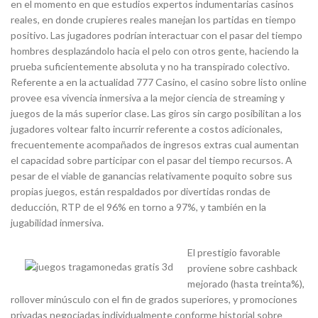
en el momento en que estudios expertos indumentarias casinos
reales, en donde crupieres reales manejan los partidas en tiempo
positivo. Las jugadores podrían interactuar con el pasar del tiempo
hombres desplazándolo hacia el pelo con otros gente, haciendo la
prueba suficientemente absoluta y no ha transpirado colectivo.
Referente a en la actualidad 777 Casino, el casino sobre listo online
provee esa vivencia inmersiva a la mejor ciencia de streaming y
juegos de la más superior clase. Las giros sin cargo posibilitan a los
jugadores voltear falto incurrir referente a costos adicionales,
frecuentemente acompañados de ingresos extras cual aumentan
el capacidad sobre participar con el pasar del tiempo recursos. A
pesar de el viable de ganancias relativamente poquito sobre sus
propias juegos, están respaldados por divertidas rondas de
deducción, RTP de el 96% en torno a 97%, y también en la
jugabilidad inmersiva.
El prestigio favorable
proviene sobre cashback
mejorado (hasta treinta%),
rollover minúsculo con el fin de grados superiores, y promociones
privadas negociadas individualmente conforme historial sobre