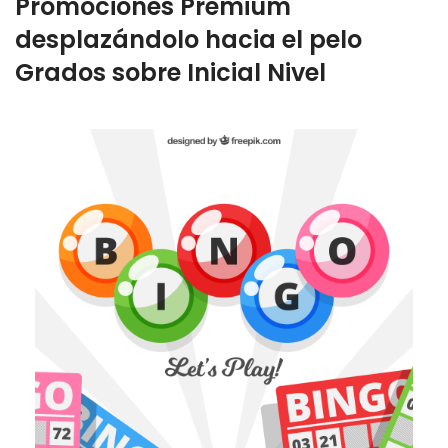
Promociones Premium
desplazándolo hacia el pelo
Grados sobre Inicial Nivel