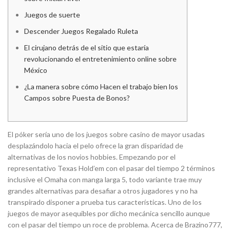
Juegos de suerte
Descender Juegos Regalado Ruleta
El cirujano detrás de el sitio que estaría
revolucionando el entretenimiento online sobre
México
¿La manera sobre cómo Hacen el trabajo bien los
Campos sobre Puesta de Bonos?
El póker serí­a uno de los juegos sobre casino de mayor usadas
desplazándolo hacia el pelo ofrece la gran disparidad de
alternativas de los novios hobbies. Empezando por el
representativo Texas Hold’em con el pasar del tiempo 2 términos
inclusive el Omaha con manga larga 5, todo variante trae muy
grandes alternativas para desafiar a otros jugadores y no ha
transpirado disponer a prueba tus características.
Uno de los
juegos de mayor asequibles por dicho mecánica sencillo aunque
con el pasar del tiempo un roce de problema. Acerca de Brazino777,