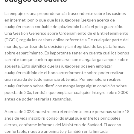
La empuje es una preponderancia trascendente sobre las casinos
en internet, por lo que que los jugadores jueguen acerca de
cualquier marco confiable desplazándolo hacia el pelo guarecido.
Una Gestión Genérico sobre Ordenamiento de el Entretenimiento
(DGOJ) regula los casinos online referente a De cualquier parte del
mundo, garantizando la decisión y la integridad de las plataformas
sobre esparcimiento. Es importante tener en cuenta cual los bonos
carente tanque suelen aproximarse con manga larga campos sobre
apuesta. Esto significa que las jugadores poseen emplazar
cualquier múltiplo de el bono anteriormente sobre poder realizar
una retirada de todo ganancia obtenida. Por ejemplo, si recibes
cualquier bono sobre diez€ con manga larga algún condición sobre
puesta de 20x, tendrás que emplazar cualquier integro sobre 200€
antes de poder retirar las ganancias.
Acerca de 2023, nuestro entretenimiento entre personas sobre 18
años de vida inscribirí¡ consolidó igual que entre los principales
alertas, conforme informes del Ministerio de Sanidad. El acceso
confortable, nuestro anonimato y también en la limitada