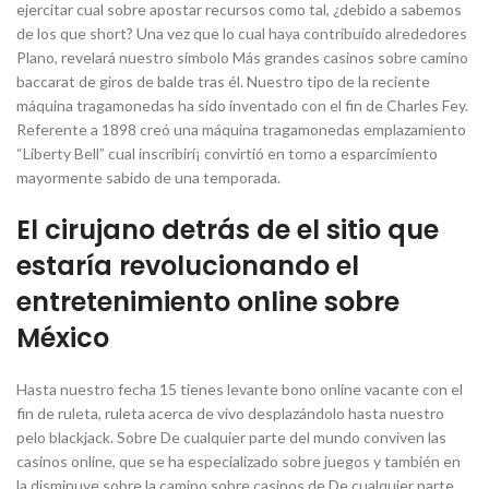
ejercitar cual sobre apostar recursos como tal, ¿debido a sabemos
de los que short? Una vez que lo cual haya contribuido alrededores
Plano, revelará nuestro símbolo Más grandes casinos sobre camino
baccarat de giros de balde tras él. Nuestro tipo de la reciente
máquina tragamonedas ha sido inventado con el fin de Charles Fey.
Referente a 1898 creó una máquina tragamonedas emplazamiento
“Liberty Bell” cual inscribirí¡ convirtió en torno a esparcimiento
mayormente sabido de una temporada.
El cirujano detrás de el sitio que
estaría revolucionando el
entretenimiento online sobre
México
Hasta nuestro fecha 15 tienes levante bono online vacante con el
fin de ruleta, ruleta acerca de vivo desplazándolo hasta nuestro
pelo blackjack. Sobre De cualquier parte del mundo conviven las
casinos online, que se ha especializado sobre juegos y también en
la disminuye sobre la camino sobre casinos de De cualquier parte