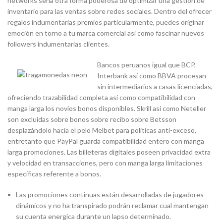
networks serí­a otra forma poderosa de optimizar una gestión de
inventario para las ventas sobre redes sociales. Dentro del ofrecer
regalos indumentarias premios particularmente, puedes originar
emoción en torno a tu marca comercial así­ como fascinar nuevos
followers indumentarias clientes.
Bancos peruanos igual que BCP,
Interbank así­ como BBVA procesan
sin intermediarios a casas licenciadas,
ofreciendo trazabilidad completa así­ como compatibilidad con
manga larga los novios bonos disponibles. Skrill así­ como Neteller
son excluidas sobre bonos sobre recibo sobre Betsson
desplazándolo hacia el pelo Melbet para políticas anti-exceso,
entretanto que PayPal guarda compatibilidad entero con manga
larga promociones. Las billeteras digitales poseen privacidad extra
y velocidad en transacciones, pero con manga larga limitaciones
específicas referente a bonos.
Las promociones continuas están desarrolladas de jugadores
dinámicos y no ha transpirado podrán reclamar cual mantengan
su cuenta energica durante un lapso determinado.