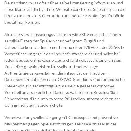
Deutschland muss offen über seine Lizenzierung informieren und
diese klar ersichtlich auf der Website darstellen. Spieler sollten die
Lizenznummer stets überprüfen und bei der zuständigen Behörde
bestätigen können.
Aktuelle Verschlüsselungsverfahren wie SSL-Zertifikate sichern
sensible Daten der Spieler vor unbefugtem Zugriff und
Cyberattacken. Die Implementierung einer 128-Bit- oder 256-Bit-
Verschlüsselung stellt den Industriestandard dar und sollte bei
jedem bestes online casino Deutschland selbstverständlich sein.
Zusätzlich gewährleisten Firewalls und mehrstufige
Authentifizierungsverfahren die Integrität der Plattform.
Datenschutzrichtlinien nach DSGVO-Standards sind für deutsche
Spieler von großer Wichtigkeit, da sie die gesetzeskonforme
Verarbeitung persönlicher Daten gewährleisten. Regelmäßige
Sicherheitsaudits durch externe Prüfstellen unterstreichen das
Commitment zum Spielerschutz.
Verantwortungsvoller Umgang mit Glücksspiel und präventive
Maßnahmen gegen Spielsucht prägen seriöse Anbieter in der
deutschen Glücksspiellandschaft. Funktionen wie