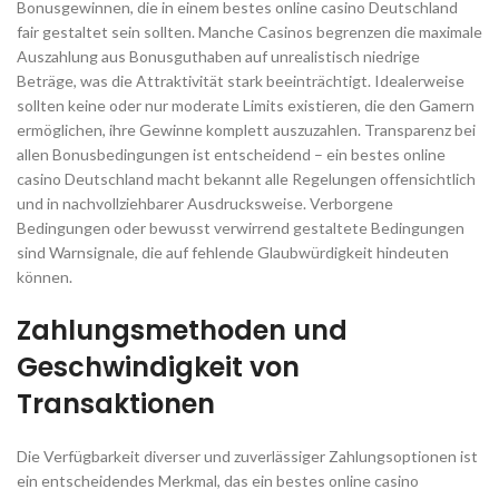
Bonusgewinnen, die in einem bestes online casino Deutschland
fair gestaltet sein sollten. Manche Casinos begrenzen die maximale
Auszahlung aus Bonusguthaben auf unrealistisch niedrige
Beträge, was die Attraktivität stark beeinträchtigt. Idealerweise
sollten keine oder nur moderate Limits existieren, die den Gamern
ermöglichen, ihre Gewinne komplett auszuzahlen. Transparenz bei
allen Bonusbedingungen ist entscheidend – ein bestes online
casino Deutschland macht bekannt alle Regelungen offensichtlich
und in nachvollziehbarer Ausdrucksweise. Verborgene
Bedingungen oder bewusst verwirrend gestaltete Bedingungen
sind Warnsignale, die auf fehlende Glaubwürdigkeit hindeuten
können.
Zahlungsmethoden und
Geschwindigkeit von
Transaktionen
Die Verfügbarkeit diverser und zuverlässiger Zahlungsoptionen ist
ein entscheidendes Merkmal, das ein bestes online casino