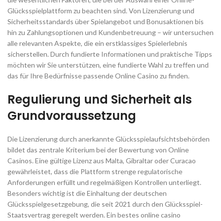
Glücksspielplattform zu beachten sind. Von Lizenzierung und
Sicherheitsstandards über Spielangebot und Bonusaktionen bis
hin zu Zahlungsoptionen und Kundenbetreuung – wir untersuchen
alle relevanten Aspekte, die ein erstklassiges Spielerlebnis
sicherstellen. Durch fundierte Informationen und praktische Tipps
möchten wir Sie unterstützen, eine fundierte Wahl zu treffen und
das für Ihre Bedürfnisse passende Online Casino zu finden.
Regulierung und Sicherheit als
Grundvoraussetzung
Die Lizenzierung durch anerkannte Glücksspielaufsichtsbehörden
bildet das zentrale Kriterium bei der Bewertung von Online
Casinos. Eine gültige Lizenz aus Malta, Gibraltar oder Curacao
gewährleistet, dass die Plattform strenge regulatorische
Anforderungen erfüllt und regelmäßigen Kontrollen unterliegt.
Besonders wichtig ist die Einhaltung der deutschen
Glücksspielgesetzgebung, die seit 2021 durch den Glücksspiel-
Staatsvertrag geregelt werden. Ein bestes online casino