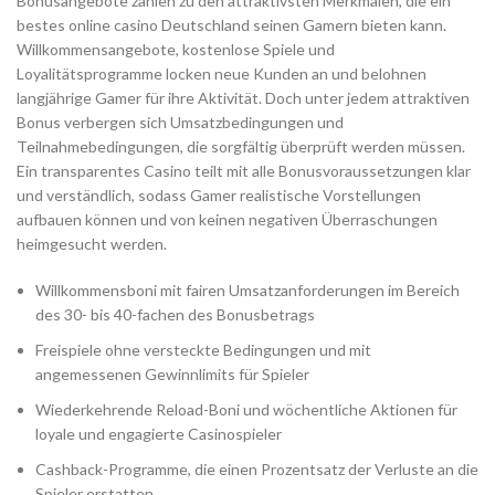
Bonusangebote zählen zu den attraktivsten Merkmalen, die ein
bestes online casino Deutschland seinen Gamern bieten kann.
Willkommensangebote, kostenlose Spiele und
Loyalitätsprogramme locken neue Kunden an und belohnen
langjährige Gamer für ihre Aktivität. Doch unter jedem attraktiven
Bonus verbergen sich Umsatzbedingungen und
Teilnahmebedingungen, die sorgfältig überprüft werden müssen.
Ein transparentes Casino teilt mit alle Bonusvoraussetzungen klar
und verständlich, sodass Gamer realistische Vorstellungen
aufbauen können und von keinen negativen Überraschungen
heimgesucht werden.
Willkommensboni mit fairen Umsatzanforderungen im Bereich
des 30- bis 40-fachen des Bonusbetrags
Freispiele ohne versteckte Bedingungen und mit
angemessenen Gewinnlimits für Spieler
Wiederkehrende Reload-Boni und wöchentliche Aktionen für
loyale und engagierte Casinospieler
Cashback-Programme, die einen Prozentsatz der Verluste an die
Spieler erstatten