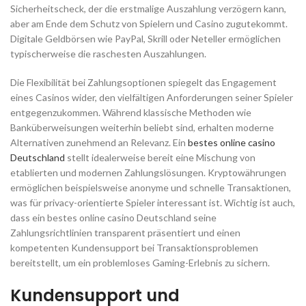
Sicherheitscheck, der die erstmalige Auszahlung verzögern kann,
aber am Ende dem Schutz von Spielern und Casino zugutekommt.
Digitale Geldbörsen wie PayPal, Skrill oder Neteller ermöglichen
typischerweise die raschesten Auszahlungen.
Die Flexibilität bei Zahlungsoptionen spiegelt das Engagement
eines Casinos wider, den vielfältigen Anforderungen seiner Spieler
entgegenzukommen. Während klassische Methoden wie
Banküberweisungen weiterhin beliebt sind, erhalten moderne
Alternativen zunehmend an Relevanz. Ein
bestes online casino
Deutschland
stellt idealerweise bereit eine Mischung von
etablierten und modernen Zahlungslösungen. Kryptowährungen
ermöglichen beispielsweise anonyme und schnelle Transaktionen,
was für privacy-orientierte Spieler interessant ist. Wichtig ist auch,
dass ein bestes online casino Deutschland seine
Zahlungsrichtlinien transparent präsentiert und einen
kompetenten Kundensupport bei Transaktionsproblemen
bereitstellt, um ein problemloses Gaming-Erlebnis zu sichern.
Kundensupport und