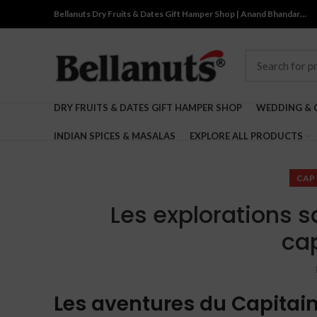
Bellanuts Dry Fruits & Dates Gift Hamper Shop | Anand Bhandar…
DRY FRUITS & DATES GIFT HAMPER SHOP
WEDDING & 
INDIAN SPICES & MASALAS
EXPLORE ALL PRODUCTS
CAP
Les explorations 
ca
Les aventures du Capitai