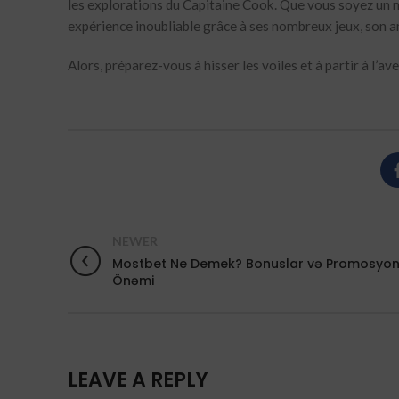
les explorations du Capitaine Cook. Que vous soyez un 
expérience inoubliable grâce à ses nombreux jeux, son a
Alors, préparez-vous à hisser les voiles et à partir à l’
NEWER
Mostbet Ne Demek? Bonuslar və Promosyon
Önəmi
LEAVE A REPLY