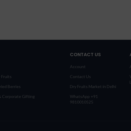
CONTACT US
Account
 Fruits
Contact Us
ied Berries
Dry Fruits Market in Delhi
 Corporate Gifting
WhatsApp +91
9810010525