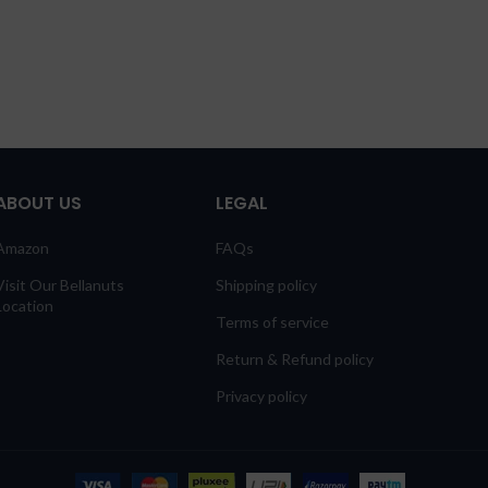
ABOUT US
LEGAL
Amazon
FAQs
Visit Our Bellanuts
Shipping policy
Location
Terms of service
Return & Refund policy
Privacy policy