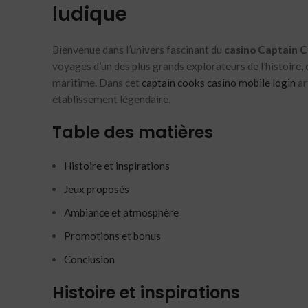
ludique
Bienvenue dans l’univers fascinant du
casino Captain 
voyages d’un des plus grands explorateurs de l’histoire,
maritime. Dans cet
captain cooks casino mobile login
ar
établissement légendaire.
Table des matières
Histoire et inspirations
Jeux proposés
Ambiance et atmosphère
Promotions et bonus
Conclusion
Histoire et inspirations