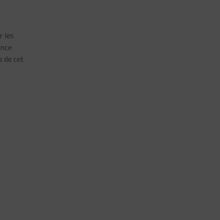
r les
ance
s de cet