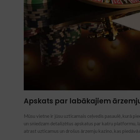
Apskats par labākajiem ārzemju
Mūsu vietne ir jūsu uzticamais ceļvedis pasaulē, kurā pi
un sniedzam detalizētus apskatus par katru platformu, l
atrast uzticamus un drošus ārzemju kazino, kas piedāvā ne