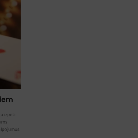
jiem
u izpēti
jums
kalpojumus.