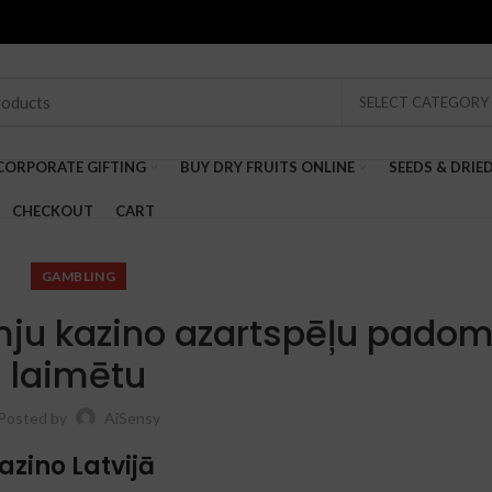
SELECT CATEGORY
CORPORATE GIFTING
BUY DRY FRUITS ONLINE
SEEDS & DRIE
CHECKOUT
CART
GAMBLING
emju kazino azartspēļu padomi
laimētu
Posted by
AiSensy
azino Latvijā