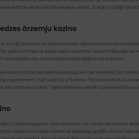
šanas budžetu un dot papildu iespējas laimēt. Svarīgi ir rūpīgi izlasīt
redzes ārzemju kazino
o, ir svarīgi izmantot stratēģisku pieeju. Sākumā pievērsiet uzmanīb
Šie spēļu automāti un galda spēles teorētiski atdod lielāku daļu no 
P un izvēlieties tās, kas piedāvā visizdevīgākos nosacījumus.
ju kazino platformas piedāvā bonusus, kas var palielināt jūsu spēlē
ering requirements), kas saistītas ar bonusu. Pārdomāta bonusu izma
ot jūsu izredzes uzvarēt. Tāpat ieteicams noteikt spēles budžetu un 
ino
atbilst jebkurai gaumei. Slotu entuziasti var baudīt tūkstošiem dažā
īdz pat moderniem video slotiem ar iespaidīgu grafiku, bonus funkci
i, piemēram, NetEnt, Microgaming, Play’n GO un Pragmatic Play, no