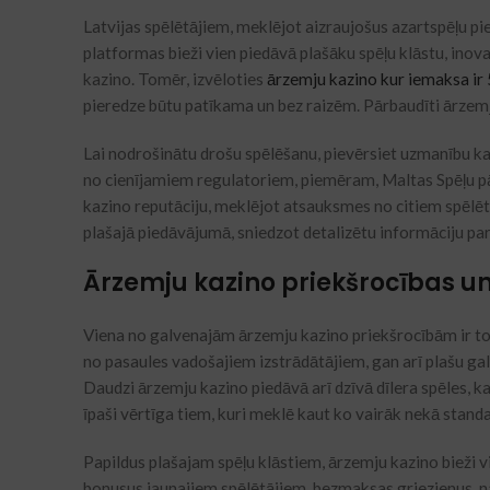
Latvijas spēlētājiem, meklējot aizraujošus azartspēļu pi
platformas bieži vien piedāvā plašāku spēļu klāstu, inov
kazino. Tomēr, izvēloties
ārzemju kazino kur iemaksa ir 
pieredze būtu patīkama un bez raizēm. Pārbaudīti ārzemj
Lai nodrošinātu drošu spēlēšanu, pievērsiet uzmanību kaz
no cienījamiem regulatoriem, piemēram, Maltas Spēļu pārv
kazino reputāciju, meklējot atsauksmes no citiem spēlē
plašajā piedāvājumā, sniedzot detalizētu informāciju pa
Ārzemju kazino priekšrocības u
Viena no galvenajām ārzemju kazino priekšrocībām ir to 
no pasaules vadošajiem izstrādātājiem, gan arī plašu gal
Daudzi ārzemju kazino piedāvā arī dzīvā dīlera spēles, ka
īpaši vērtīga tiem, kuri meklē kaut ko vairāk nekā standa
Papildus plašajam spēļu klāstiem, ārzemju kazino bieži vi
bonusus jaunajiem spēlētājiem, bezmaksas griezienus,