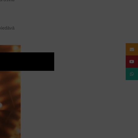
 piedāvā
Email
YouT
What