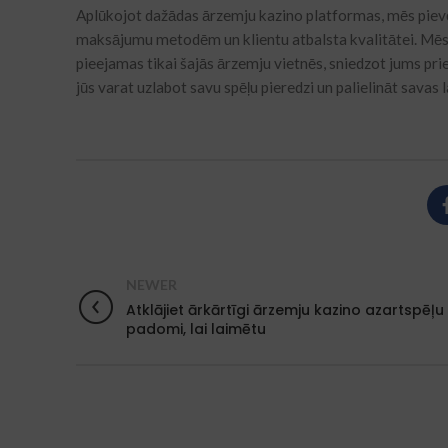
Aplūkojot dažādas ārzemju kazino platformas, mēs pievē
maksājumu metodēm un klientu atbalsta kvalitātei. Mēs p
pieejamas tikai šajās ārzemju vietnēs, sniedzot jums pr
jūs varat uzlabot savu spēļu pieredzi un palielināt savas
NEWER
Atklājiet ārkārtīgi ārzemju kazino azartspēļu
padomi, lai laimētu