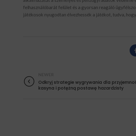
alkalmazását a személyes és pénzügyi adatok védelme é
felhasználóbarát felület és a gyorsan reagáló ügyfélszo
játékosok nyugodtan élvezhessék a játékot, tudva, hog
NEWER
Odkryj strategie wygrywania dla przyjemnoś
kasyna i potężną postawę hazardzisty