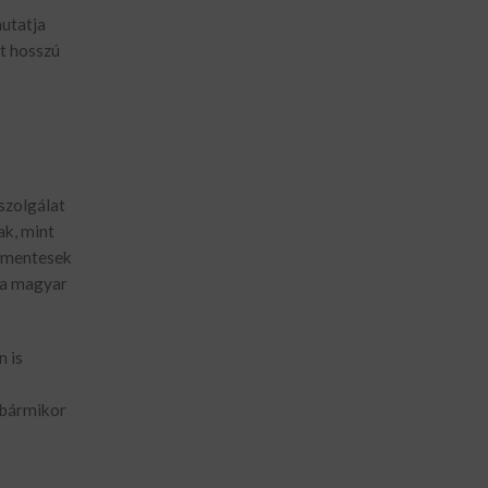
mutatja
et hosszú
szolgálat
ak, mint
nőmentesek
i a magyar
n is
 bármikor