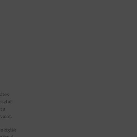
játék
asztali
t a
valót.
nológiák