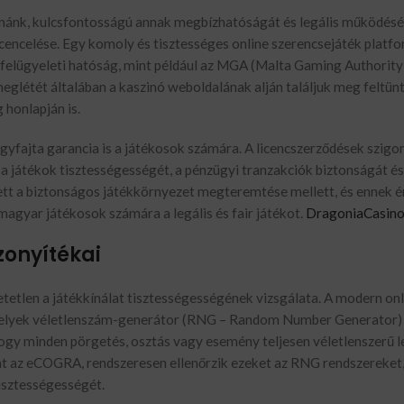
zanánk, kulcsfontosságú annak megbízhatóságát és legális működésé
icencelése. Egy komoly és tisztességes online szerencsejáték platf
 felügyeleti hatóság, mint például az MGA (Malta Gaming Authority
glétét általában a kaszinó weboldalának alján találjuk meg feltünt
 honlapján is.
yfajta garancia is a játékosok számára. A licencszerződések szigo
a játékok tisztességességét, a pénzügyi tranzakciók biztonságát és
ett a biztonságos játékkörnyezet megteremtése mellett, és ennek 
magyar játékosok számára a legális és fair játékot.
DragoniaCasin
zonyítékai
tlen a játékkínálat tisztességességének vizsgálata. A modern onl
, amelyek véletlenszám-generátor (RNG – Random Number Generator)
hogy minden pörgetés, osztás vagy esemény teljesen véletlenszerű l
int az eCOGRA, rendszeresen ellenőrzik ezeket az RNG rendszereket,
tisztességességét.