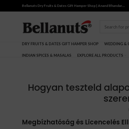
Bellanuts Dry Fruits & Dates Gift Hamper Shop | Anand Bhandar…
DRY FRUITS & DATES GIFT HAMPER SHOP
WEDDING & 
INDIAN SPICES & MASALAS
EXPLORE ALL PRODUCTS
Hogyan teszteld alap
szere
Megbízhatóság és Licencelés El