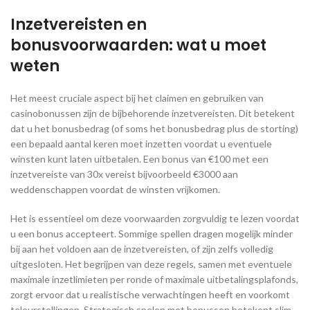
Inzetvereisten en
bonusvoorwaarden: wat u moet
weten
Het meest cruciale aspect bij het claimen en gebruiken van
casinobonussen zijn de bijbehorende inzetvereisten. Dit betekent
dat u het bonusbedrag (of soms het bonusbedrag plus de storting)
een bepaald aantal keren moet inzetten voordat u eventuele
winsten kunt laten uitbetalen. Een bonus van €100 met een
inzetvereiste van 30x vereist bijvoorbeeld €3000 aan
weddenschappen voordat de winsten vrijkomen.
Het is essentieel om deze voorwaarden zorgvuldig te lezen voordat
u een bonus accepteert. Sommige spellen dragen mogelijk minder
bij aan het voldoen aan de inzetvereisten, of zijn zelfs volledig
uitgesloten. Het begrijpen van deze regels, samen met eventuele
maximale inzetlimieten per ronde of maximale uitbetalingsplafonds,
zorgt ervoor dat u realistische verwachtingen heeft en voorkomt
teleurstellingen. Strategisch spelen met bonussen betekent slim