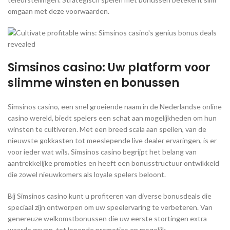
omgaan met deze voorwaarden.
Simsinos casino: Uw platform voor
slimme winsten en bonussen
Simsinos casino, een snel groeiende naam in de Nederlandse online
casino wereld, biedt spelers een schat aan mogelijkheden om hun
winsten te cultiveren. Met een breed scala aan spellen, van de
nieuwste gokkasten tot meeslepende live dealer ervaringen, is er
voor ieder wat wils. Simsinos casino begrijpt het belang van
aantrekkelijke promoties en heeft een bonusstructuur ontwikkeld
die zowel nieuwkomers als loyale spelers beloont.
Bij Simsinos casino kunt u profiteren van diverse bonusdeals die
speciaal zijn ontworpen om uw speelervaring te verbeteren. Van
genereuze welkomstbonussen die uw eerste stortingen extra
waarde geven, tot lopende promoties en mogelijk