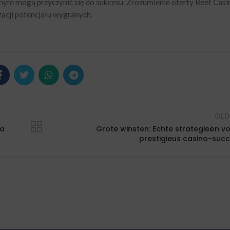
znym mogą przyczynić się do sukcesu. Zrozumienie oferty Beef Casi
acji potencjału wygranych.
OLD
la
Grote winsten: Echte strategieën v
prestigieus casino-suc