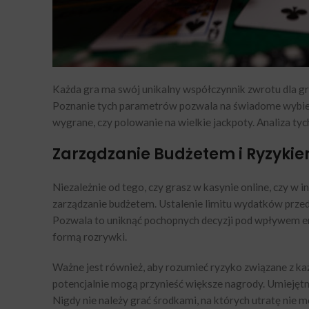
Każda gra ma swój unikalny współczynnik zwrotu dla gr
Poznanie tych parametrów pozwala na świadome wybieran
wygrane, czy polowanie na wielkie jackpoty. Analiza ty
Zarządzanie Budżetem i Ryzyk
Niezależnie od tego, czy grasz w kasynie online, czy w
zarządzanie budżetem. Ustalenie limitu wydatków przed 
Pozwala to uniknąć pochopnych decyzji pod wpływem emo
formą rozrywki.
Ważne jest również, aby rozumieć ryzyko związane z każ
potencjalnie mogą przynieść większe nagrody. Umiejętno
Nigdy nie należy grać środkami, na których utratę nie 