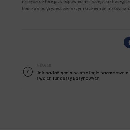
narzędzia, które przy odpowiednim podejściu strategic
bonusów po gry, jest pierwszym krokiem do maksymaliz
NEWER
Jak badać genialne strategie hazardowe d
Twoich funduszy kasynowych