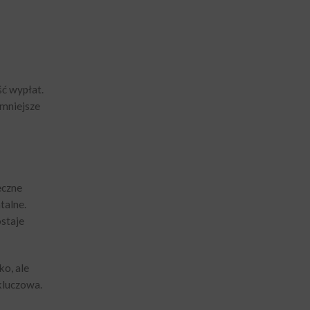
ść wypłat.
 mniejsze
eczne
talne.
ostaje
ko, ale
kluczowa.