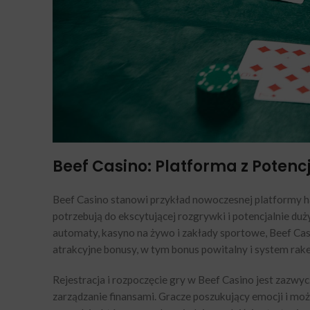
Beef Casino: Platforma z Pote
Beef Casino stanowi przykład nowoczesnej platformy ha
potrzebują do ekscytującej rozgrywki i potencjalnie 
automaty, kasyno na żywo i zakłady sportowe, Beef Ca
atrakcyjne bonusy, w tym bonus powitalny i system rak
Rejestracja i rozpoczęcie gry w Beef Casino jest zazw
zarządzanie finansami. Gracze poszukujący emocji i moż