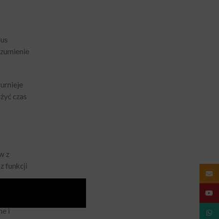
nus
ozumienie
urnieje
żyć czas
w z
z funkcji
Email
YouT
e i
What