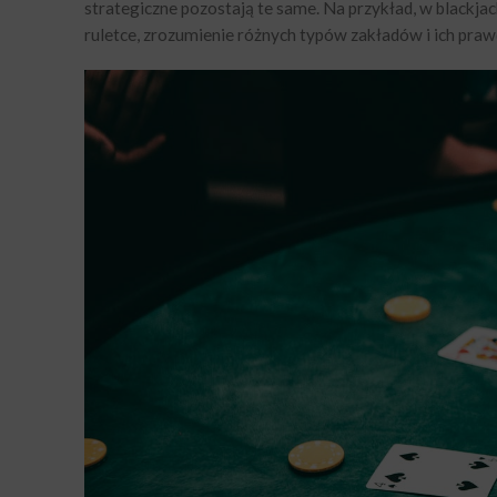
strategiczne pozostają te same. Na przykład, w blackj
ruletce, zrozumienie różnych typów zakładów i ich praw