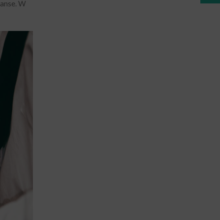
zanse. W