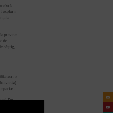
 preferă
ot explora
nța la
uia previne
te de
de câștig,
ilitatea pe
ic avantaj
e pariuri.
Email
asei. De
ece
YouT
unt cheia