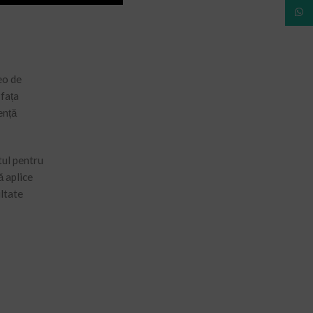
What
eo de
 fața
ență
tul pentru
ă aplice
ultate