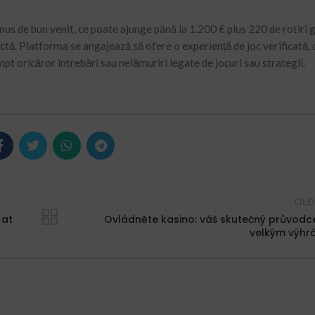
s de bun venit, ce poate ajunge până la 1.200 € plus 220 de rotiri gr
ectă. Platforma se angajează să ofere o experiență de joc verificată, 
mpt oricăror întrebări sau nelămuriri legate de jocuri sau strategii.
OLD
 at
Ovládněte kasino: váš skutečný průvodc
velkým výhr