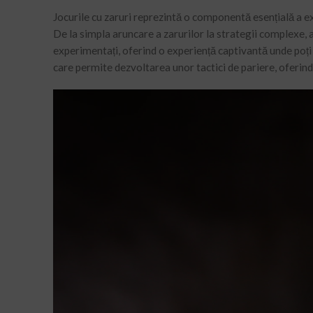
Jocurile cu zaruri reprezintă o componentă esențială a ex
De la simpla aruncare a zarurilor la strategii complexe, a
experimentați, oferind o experiență captivantă unde poți
care permite dezvoltarea unor tactici de pariere, oferind