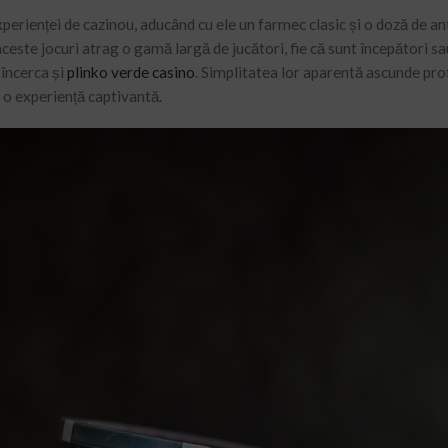
perienței de cazinou, aducând cu ele un farmec clasic și o doză de ant
ceste jocuri atrag o gamă largă de jucători, fie că sunt începători sa
 încerca și
plinko verde casino
. Simplitatea lor aparentă ascunde pr
 o experiență captivantă.