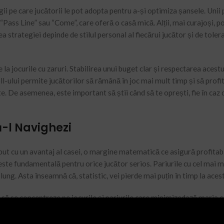
gii pe care jucătorii le pot adopta pentru a-și optimiza șansele. Unii
l “Pass Line” sau “Come”, care oferă o casă mică. Alții, mai curajoși, p
ea strategiei depinde de stilul personal al fiecărui jucător și de tolera
 la jocurile cu zaruri. Stabilirea unui buget clar și respectarea acest
-ului permite jucătorilor să rămână în joc mai mult timp și să profi
e. De asemenea, este important să știi când să te oprești, fie în caz 
ă-l Navighezi
ceput cu un avantaj al casei, o margine matematică ce asigură profitab
este fundamentală pentru orice jucător serios. Pariurile cu cel mai m
ung. Asta înseamnă că, statistic, vei pierde mai puțin în timp la acest
i să se concentreze pe jocurile și pariurile care minimizedază marja c
u “Odds” sau “Don’t Pass” cu “Odds” oferă cele mai bune cote, deoar
 la secțiunea de “Odds”. Cercetarea și cunoașterea acestor aspecte s