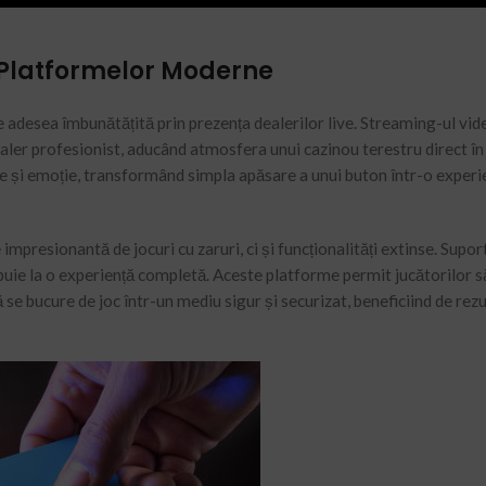
a Platformelor Moderne
e adesea îmbunătățită prin prezența dealerilor live. Streaming-ul vid
dealer profesionist, aducând atmosfera unui cazinou terestru direct în
te și emoție, transformând simpla apăsare a unui buton într-o experi
mpresionantă de jocuri cu zaruri, ci și funcționalități extinse. Supor
ribuie la o experiență completă. Aceste platforme permit jucătorilor s
ă se bucure de joc într-un mediu sigur și securizat, beneficiind de rez