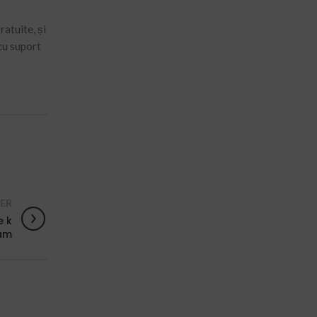
atuite, și
cu suport
ER
e k
ám