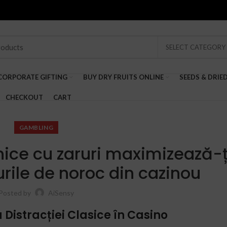
SELECT CATEGORY
CORPORATE GIFTING
BUY DRY FRUITS ONLINE
SEEDS & DRIE
CHECKOUT
CART
GAMBLING
nice cu zaruri maximizează-ț
urile de noroc din cazinou
Posted by
AiSensy
a Distracției Clasice în Casino