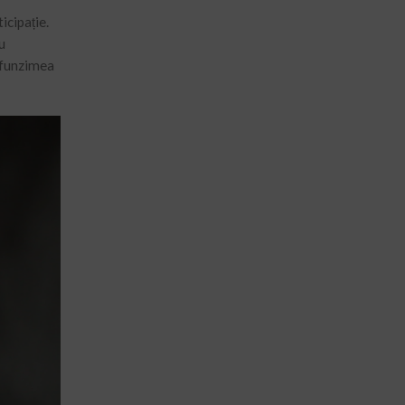
icipație.
u
ofunzimea