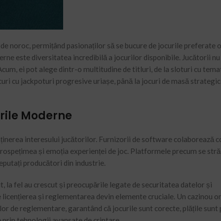
 de noroc, permițând pasionaților să se bucure de jocurile preferate o
rne este diversitatea incredibilă a jocurilor disponibile. Jucătorii n
Acum, ei pot alege dintr-o multitudine de titluri, de la sloturi cu tema
 jocuri cu jackpoturi progresive uriașe, până la jocuri de masă strateg
urile Moderne
inerea interesului jucătorilor. Furnizorii de software colaborează 
 prospețimea și emoția experienței de joc. Platformele precum se stră
eputați producători din industrie.
, la fel au crescut și preocupările legate de securitatea datelor și
e licențierea și reglementarea devin elemente cruciale. Un cazinou o
lor de reglementare, garantând că jocurile sunt corecte, plățile sunt
 prin tehnologii avansate de criptare.