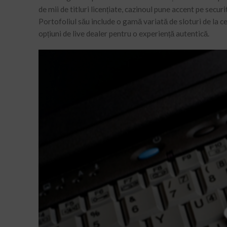
de mii de titluri licențiate, cazinoul pune accent pe securi
Portofoliul său include o gamă variată de sloturi de la ce
opțiuni de live dealer pentru o experiență autentică.