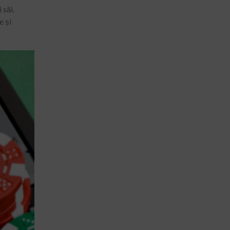
 săi.
e și