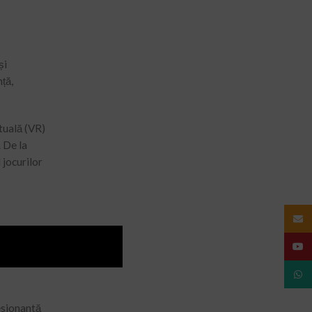
și
nță,
rtuală (VR)
. De la
 jocurilor
Email
 pot
YouT
ivă și
What
resionantă