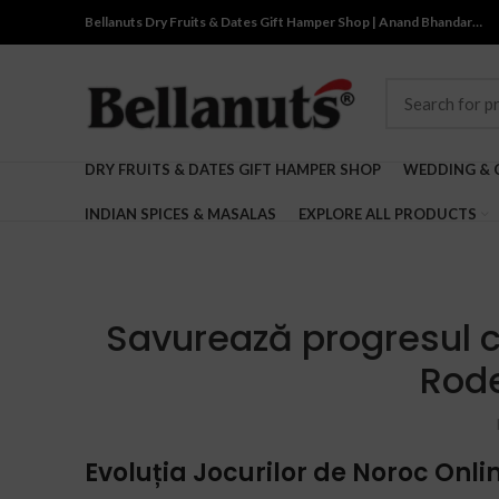
Bellanuts Dry Fruits & Dates Gift Hamper Shop | Anand Bhandar…
DRY FRUITS & DATES GIFT HAMPER SHOP
WEDDING & 
INDIAN SPICES & MASALAS
EXPLORE ALL PRODUCTS
Savurează progresul ca
Rode
Evoluția Jocurilor de Noroc Onli