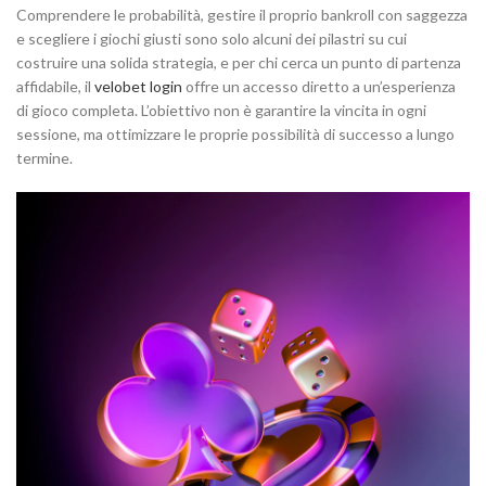
Comprendere le probabilità, gestire il proprio bankroll con saggezza
e scegliere i giochi giusti sono solo alcuni dei pilastri su cui
costruire una solida strategia, e per chi cerca un punto di partenza
affidabile, il
velobet login
offre un accesso diretto a un’esperienza
di gioco completa. L’obiettivo non è garantire la vincita in ogni
sessione, ma ottimizzare le proprie possibilità di successo a lungo
termine.