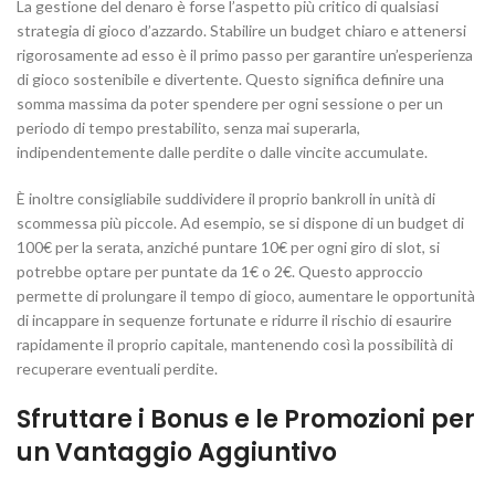
La gestione del denaro è forse l’aspetto più critico di qualsiasi
strategia di gioco d’azzardo. Stabilire un budget chiaro e attenersi
rigorosamente ad esso è il primo passo per garantire un’esperienza
di gioco sostenibile e divertente. Questo significa definire una
somma massima da poter spendere per ogni sessione o per un
periodo di tempo prestabilito, senza mai superarla,
indipendentemente dalle perdite o dalle vincite accumulate.
È inoltre consigliabile suddividere il proprio bankroll in unità di
scommessa più piccole. Ad esempio, se si dispone di un budget di
100€ per la serata, anziché puntare 10€ per ogni giro di slot, si
potrebbe optare per puntate da 1€ o 2€. Questo approccio
permette di prolungare il tempo di gioco, aumentare le opportunità
di incappare in sequenze fortunate e ridurre il rischio di esaurire
rapidamente il proprio capitale, mantenendo così la possibilità di
recuperare eventuali perdite.
Sfruttare i Bonus e le Promozioni per
un Vantaggio Aggiuntivo