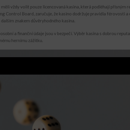
 měli vždy volit pouze licencovaná kasina, která podléhají přísným r
 Control Board, zaručuje, že kasino dodržuje pravidla férovosti a
ou dalším znakem důvěryhodného kasina.
sobní a finanční údaje jsou v bezpečí. Výběr kasina s dobrou reputa
tnému hernímu zážitku.