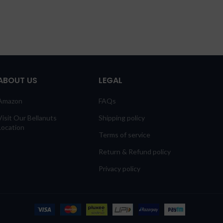
ABOUT US
LEGAL
Amazon
FAQs
Visit Our Bellanuts
Shipping policy
Location
Terms of service
Return & Refund policy
Privacy policy