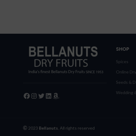
SHOP
Spices
Online Dry
Seeds & Dr
Wedding &
Facebook
Instagram
Twitter
LinkedIn
Amazon
2023
Bellanuts
. All rights reserved