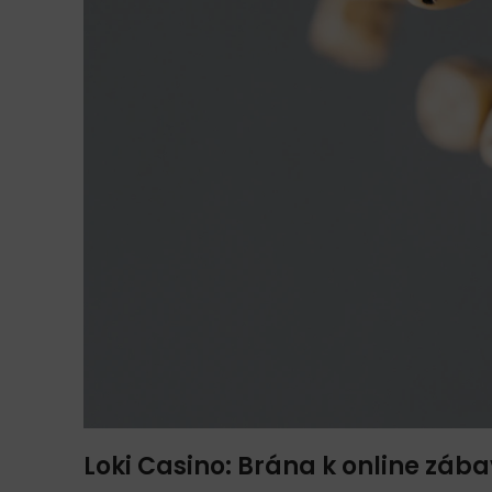
Loki Casino: Brána k online záb