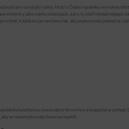
ožností pro vzrušující výhry. Hráči z České republiky se mohou těšit
stolní hry jako ruleta a blackjack, a pro ty, kteří hledají nejlepší zá
 prostředí. Každá hra je navržena tak, aby poskytovala jedinečný záž
spolehlivé platformy, která nabízí férové hry a bezpečné prostředí. 
, aby se maximalizovaly šance na úspěch.