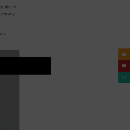
egulacím.
 ochrany
cí a
Email
YouT
What