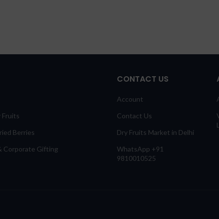
CONTACT US
Account
 Fruits
Contact Us
ied Berries
Dry Fruits Market in Delhi
 Corporate Gifting
WhatsApp +91
9810010525