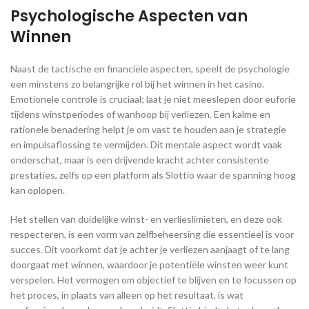
Psychologische Aspecten van
Winnen
Naast de tactische en financiële aspecten, speelt de psychologie
een minstens zo belangrijke rol bij het winnen in het casino.
Emotionele controle is cruciaal; laat je niet meeslepen door euforie
tijdens winstperiodes of wanhoop bij verliezen. Een kalme en
rationele benadering helpt je om vast te houden aan je strategie
en impulsaflossing te vermijden. Dit mentale aspect wordt vaak
onderschat, maar is een drijvende kracht achter consistente
prestaties, zelfs op een platform als Slottio waar de spanning hoog
kan oplopen.
Het stellen van duidelijke winst- en verlieslimieten, en deze ook
respecteren, is een vorm van zelfbeheersing die essentieel is voor
succes. Dit voorkomt dat je achter je verliezen aanjaagt of te lang
doorgaat met winnen, waardoor je potentiële winsten weer kunt
verspelen. Het vermogen om objectief te blijven en te focussen op
het proces, in plaats van alleen op het resultaat, is wat