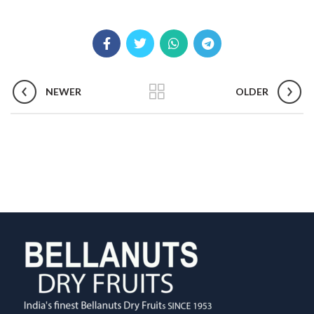
NEWER
OLDER