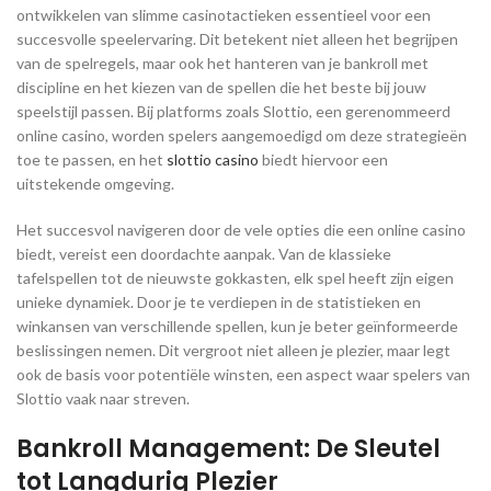
ontwikkelen van slimme casinotactieken essentieel voor een
succesvolle speelervaring. Dit betekent niet alleen het begrijpen
van de spelregels, maar ook het hanteren van je bankroll met
discipline en het kiezen van de spellen die het beste bij jouw
speelstijl passen. Bij platforms zoals Slottio, een gerenommeerd
online casino, worden spelers aangemoedigd om deze strategieën
toe te passen, en het
slottio casino
biedt hiervoor een
uitstekende omgeving.
Het succesvol navigeren door de vele opties die een online casino
biedt, vereist een doordachte aanpak. Van de klassieke
tafelspellen tot de nieuwste gokkasten, elk spel heeft zijn eigen
unieke dynamiek. Door je te verdiepen in de statistieken en
winkansen van verschillende spellen, kun je beter geïnformeerde
beslissingen nemen. Dit vergroot niet alleen je plezier, maar legt
ook de basis voor potentiële winsten, een aspect waar spelers van
Slottio vaak naar streven.
Bankroll Management: De Sleutel
tot Langdurig Plezier