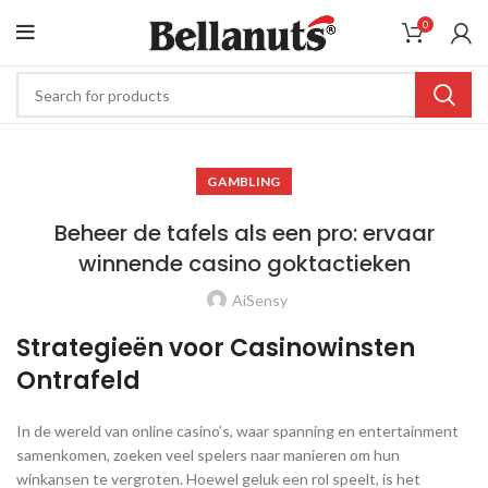
0
GAMBLING
Beheer de tafels als een pro: ervaar
winnende casino goktactieken
AiSensy
Strategieën voor Casinowinsten
Ontrafeld
In de wereld van online casino’s, waar spanning en entertainment
samenkomen, zoeken veel spelers naar manieren om hun
winkansen te vergroten. Hoewel geluk een rol speelt, is het