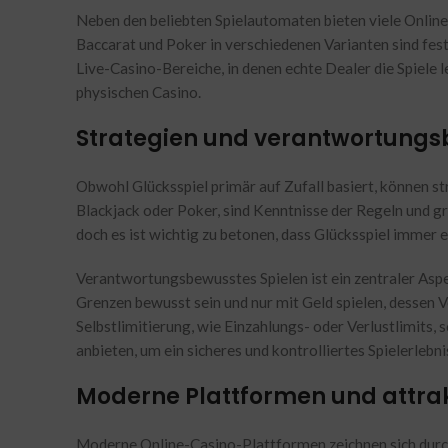
Neben den beliebten Spielautomaten bieten viele Online-
Baccarat und Poker in verschiedenen Varianten sind fest
Live-Casino-Bereiche, in denen echte Dealer die Spiele l
physischen Casino.
Strategien und verantwortungs
Obwohl Glücksspiel primär auf Zufall basiert, können str
Blackjack oder Poker, sind Kenntnisse der Regeln und g
doch es ist wichtig zu betonen, dass Glücksspiel immer e
Verantwortungsbewusstes Spielen ist ein zentraler Aspekt
Grenzen bewusst sein und nur mit Geld spielen, dessen V
Selbstlimitierung, wie Einzahlungs- oder Verlustlimits
anbieten, um ein sicheres und kontrolliertes Spielerlebn
Moderne Plattformen und attra
Moderne Online-Casino-Plattformen zeichnen sich durch