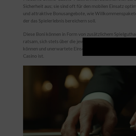
Sicherheit aus; sie sind oft für den mobilen Einsatz opt
und attraktive Bonusangebote, wie Willkommenspakete
der das Spielerlebnis bereichern soll.
Diese Boni können in Form von zusätzlichem Spielgutha
ratsam, sich stets über die jeweiligen Bonusbedingunge
können und unerwartete Einschränkungen zu vermeiden, d
Casino ist.