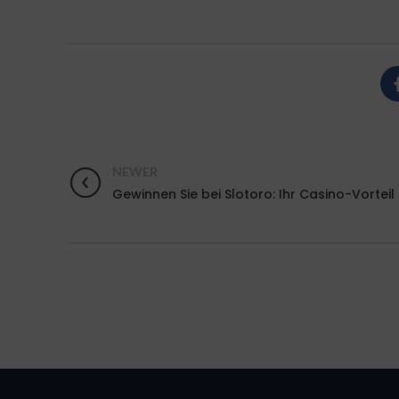
NEWER
Gewinnen Sie bei Slotoro: Ihr Casino-Vorteil