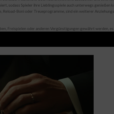
imiert, sodass Spieler ihre Lieblingsspiele auch unterwegs genießen 
, Reload-Boni oder Treueprogramme, sind ein weiterer Anziehungs
ben, Freispielen oder anderen Vergünstigungen gewährt werden, es 
n zu informieren, um das volle Potenzial dieser Angebote ausschöpf
a Transparenz bei den Konditionen ein Zeichen für ein seriöses On