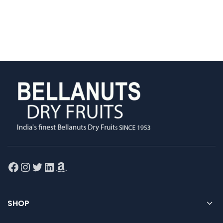
Facebook
Instagram
Twitter
LinkedIn
Amazon
SHOP