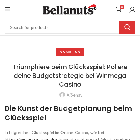
0
GAMBLING
Triumphiere beim Glücksspiel: Poliere
deine Budgetstrategie bei Winmega
Casino
AiSensy
Die Kunst der Budgetplanung beim
Glücksspiel
Erfolgreiches Glücksspiel im Online-Casino, wie bei
https://winmegacasino.de/
, beginnt nicht nur mit Glück, sondern