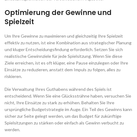
Optimierung der Gewinne und
Spielzeit
Um Ihre Gewinne zu maximieren und gleichzeitig Ihre Spielzeit
effektiv zu nutzen, ist eine Kombination aus strategischer Planung
und kluger Entscheidungsfindung erforderlich. Setzen Sie sich
realistische Gewinnziele für jede Spielsitzung. Wenn Sie diese
Ziele erreichen, ist es oft klüger, eine Pause einzulegen oder Ihre
Einsätze zu reduzieren, anstatt dem Impuls zu folgen, alles zu
riskieren.
Die Verwaltung Ihres Guthabens während des Spiels ist
entscheidend. Wenn Sie eine Glückssträhne haben, versuchen Sie
nicht, Ihre Einsätze zu stark zu erhöhen. Behalten Sie Ihre
ursprüngliche Budgetstrategie im Auge. Ein Teil des Gewinns kann
sicher zur Seite gelegt werden, um das Budget für zukünftige
Spielsitzungen zu stärken oder einfach als Gewinn verbucht zu
werden.