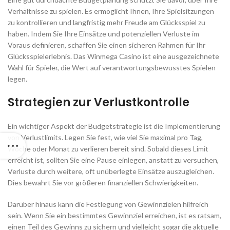
Verhältnisse zu spielen. Es ermöglicht Ihnen, Ihre Spielsitzungen
zu kontrollieren und langfristig mehr Freude am Glücksspiel zu
haben. Indem Sie Ihre Einsätze und potenziellen Verluste im
Voraus definieren, schaffen Sie einen sicheren Rahmen für Ihr
Glücksspielerlebnis. Das Winmega Casino ist eine ausgezeichnete
Wahl für Spieler, die Wert auf verantwortungsbewusstes Spielen
legen.
Strategien zur Verlustkontrolle
Ein wichtiger Aspekt der Budgetstrategie ist die Implementierung
von Verlustlimits. Legen Sie fest, wie viel Sie maximal pro Tag,
Woche oder Monat zu verlieren bereit sind. Sobald dieses Limit
erreicht ist, sollten Sie eine Pause einlegen, anstatt zu versuchen,
Verluste durch weitere, oft unüberlegte Einsätze auszugleichen.
Dies bewahrt Sie vor größeren finanziellen Schwierigkeiten.
Darüber hinaus kann die Festlegung von Gewinnzielen hilfreich
sein. Wenn Sie ein bestimmtes Gewinnziel erreichen, ist es ratsam,
einen Teil des Gewinns zu sichern und vielleicht sogar die aktuelle