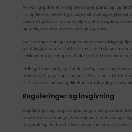
Ansvarlig spill er et viktig tema innen gambling, og det f
For spillere er det viktig å være klar over egne grenser og 
verktøy og ressurser som hjelper spillere å gamble på e
og muligheten for å sette innskuddsgrenser.
Spillselskaper kan også implementere ansvarlige spillpr
gamblingproblemer. Dette kan bidra til å skape en mer bæ
selskapene også bygge et bedre forhold til kundene, som
I tillegg til ansvarlig spill er det viktig å være oppm
utnytte sårbare grupper og bør sette standarder for hvo
til å skape en sunnere spillkultur, der fokus ligger på u
Reguleringer og lovgivning
Reguleringer og lovgivning rundt gambling varierer betyd
av aktiviteten. I mange jurisdiksjoner er det strenge re
fra gambling blir brukt. Disse lovene har som mål å besk