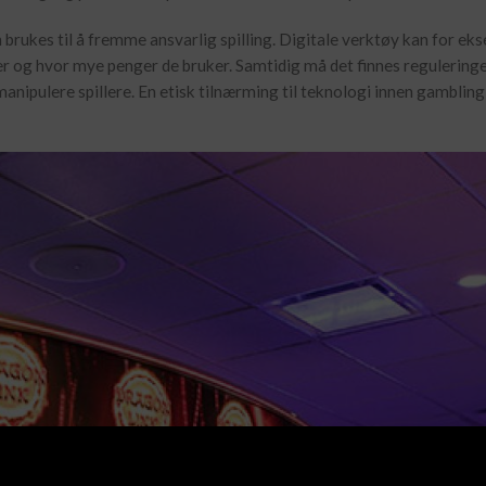
rukes til å fremme ansvarlig spilling. Digitale verktøy kan for ek
ler og hvor mye penger de bruker. Samtidig må det finnes reguleringe
manipulere spillere. En etisk tilnærming til teknologi innen gambling