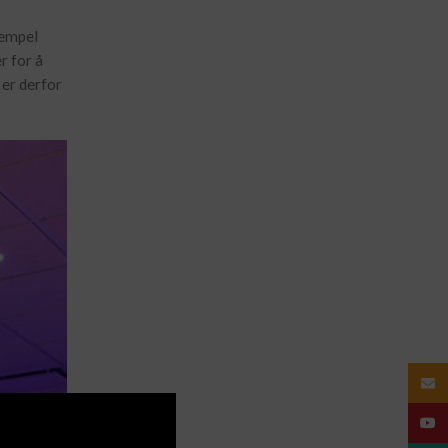
sempel
r for å
 er derfor
Email
YouT