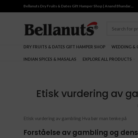
Bellanuts Dry Fruits & Dates Gift Hamper Shop | Anand Bhandar…
DRY FRUITS & DATES GIFT HAMPER SHOP
WEDDING & 
INDIAN SPICES & MASALAS
EXPLORE ALL PRODUCTS
Etisk vurdering av 
Etisk vurdering av gambling Hva bør man tenke på
Forståelse av gambling og den