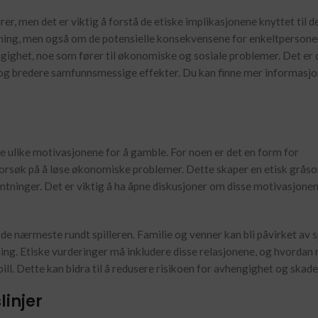
er, men det er viktig å forstå de etiske implikasjonene knyttet til 
ldning, men også om de potensielle konsekvensene for enkeltpersone
gighet, noe som fører til økonomiske og sosiale problemer. Det er 
lg og bredere samfunnsmessige effekter. Du kan finne mer informasj
de ulike motivasjonene for å gamble. For noen er det en form for
forsøk på å løse økonomiske problemer. Dette skaper en etisk gråso
ntninger. Det er viktig å ha åpne diskusjoner om disse motivasjonen
e nærmeste rundt spilleren. Familie og venner kan bli påvirket av s
tning. Etiske vurderinger må inkludere disse relasjonene, og hvordan
ill. Dette kan bidra til å redusere risikoen for avhengighet og skade
linjer