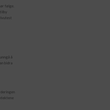
bør følge.
tilby
elvutest
 unngå å
an bidra
urderingen
nntektene