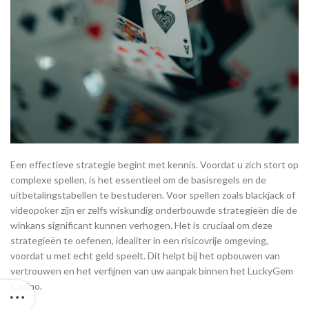
Een effectieve strategie begint met kennis. Voordat u zich stort op
complexe spellen, is het essentieel om de basisregels en de
uitbetalingstabellen te bestuderen. Voor spellen zoals blackjack of
videopoker zijn er zelfs wiskundig onderbouwde strategieën die de
winkans significant kunnen verhogen. Het is cruciaal om deze
strategieën te oefenen, idealiter in een risicovrije omgeving,
voordat u met echt geld speelt. Dit helpt bij het opbouwen van
vertrouwen en het verfijnen van uw aanpak binnen het LuckyGem
Casino.