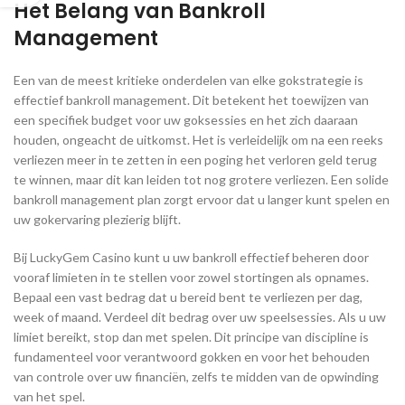
Het Belang van Bankroll
Management
Een van de meest kritieke onderdelen van elke gokstrategie is
effectief bankroll management. Dit betekent het toewijzen van
een specifiek budget voor uw goksessies en het zich daaraan
houden, ongeacht de uitkomst. Het is verleidelijk om na een reeks
verliezen meer in te zetten in een poging het verloren geld terug
te winnen, maar dit kan leiden tot nog grotere verliezen. Een solide
bankroll management plan zorgt ervoor dat u langer kunt spelen en
uw gokervaring plezierig blijft.
Bij LuckyGem Casino kunt u uw bankroll effectief beheren door
vooraf limieten in te stellen voor zowel stortingen als opnames.
Bepaal een vast bedrag dat u bereid bent te verliezen per dag,
week of maand. Verdeel dit bedrag over uw speelsessies. Als u uw
limiet bereikt, stop dan met spelen. Dit principe van discipline is
fundamenteel voor verantwoord gokken en voor het behouden
van controle over uw financiën, zelfs te midden van de opwinding
van het spel.