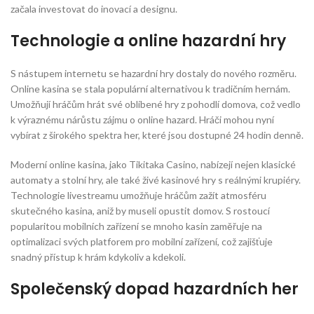
začala investovat do inovací a designu.
Technologie a online hazardní hry
S nástupem internetu se hazardní hry dostaly do nového rozměru.
Online kasina se stala populární alternativou k tradičním hernám.
Umožňují hráčům hrát své oblíbené hry z pohodlí domova, což vedlo
k výraznému nárůstu zájmu o online hazard. Hráči mohou nyní
vybírat z širokého spektra her, které jsou dostupné 24 hodin denně.
Moderní online kasina, jako Tikitaka Casino, nabízejí nejen klasické
automaty a stolní hry, ale také živé kasinové hry s reálnými krupiéry.
Technologie livestreamu umožňuje hráčům zažít atmosféru
skutečného kasina, aniž by museli opustit domov. S rostoucí
popularitou mobilních zařízení se mnoho kasin zaměřuje na
optimalizaci svých platforem pro mobilní zařízení, což zajišťuje
snadný přístup k hrám kdykoliv a kdekoli.
Společenský dopad hazardních her