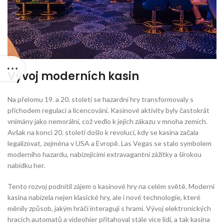
Vývoj moderních kasin
Na přelomu 19. a 20. století se hazardní hry transformovaly s
příchodem regulací a licencování. Kasinové aktivity byly častokrát
vnímány jako nemorální, což vedlo k jejich zákazu v mnoha zemích.
Avšak na konci 20. století došlo k revoluci, kdy se kasina začala
legalizovat, zejména v USA a Evropě. Las Vegas se stalo symbolem
moderního hazardu, nabízejícími extravagantní zážitky a širokou
nabídku her.
Tento rozvoj podnítil zájem o kasinové hry na celém světě. Moderní
kasina nabízela nejen klasické hry, ale i nové technologie, které
měnily způsob, jakým hráči interagují s hrami. Vývoj elektronických
hracích automatů a videohier přitahoval stále více lidí, a tak kasina