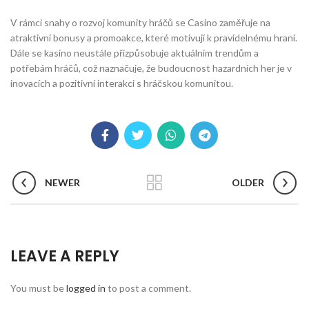
V rámci snahy o rozvoj komunity hráčů se Casino zaměřuje na
atraktivní bonusy a promoakce, které motivují k pravidelnému hraní.
Dále se kasino neustále přizpůsobuje aktuálním trendům a
potřebám hráčů, což naznačuje, že budoucnost hazardních her je v
inovacích a pozitivní interakci s hráčskou komunitou.
NEWER
OLDER
LEAVE A REPLY
You must be
logged in
to post a comment.