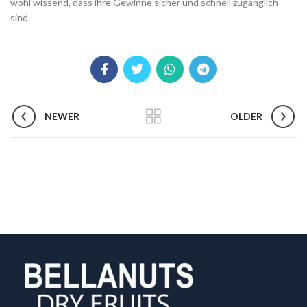
wohl wissend, dass ihre Gewinne sicher und schnell zugänglich
sind.
NEWER
OLDER