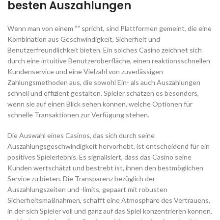
besten Auszahlungen
Wenn man von einem “” spricht, sind Plattformen gemeint, die eine
Kombination aus Geschwindigkeit, Sicherheit und
Benutzerfreundlichkeit bieten. Ein solches Casino zeichnet sich
durch eine intuitive Benutzeroberfläche, einen reaktionsschnellen
Kundenservice und eine Vielzahl von zuverlässigen
Zahlungsmethoden aus, die sowohl Ein- als auch Auszahlungen
schnell und effizient gestalten. Spieler schätzen es besonders,
wenn sie auf einen Blick sehen können, welche Optionen für
schnelle Transaktionen zur Verfügung stehen.
Die Auswahl eines Casinos, das sich durch seine
Auszahlungsgeschwindigkeit hervorhebt, ist entscheidend für ein
positives Spielerlebnis. Es signalisiert, dass das Casino seine
Kunden wertschätzt und bestrebt ist, ihnen den bestmöglichen
Service zu bieten. Die Transparenz bezüglich der
Auszahlungszeiten und -limits, gepaart mit robusten
Sicherheitsmaßnahmen, schafft eine Atmosphäre des Vertrauens,
in der sich Spieler voll und ganz auf das Spiel konzentrieren können,