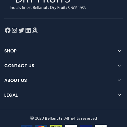
Facebook
Instagram
Twitter
LinkedIn
Amazon
SHOP
CONTACT US
ABOUT US
LEGAL
2023
Bellanuts
. All rights reserved