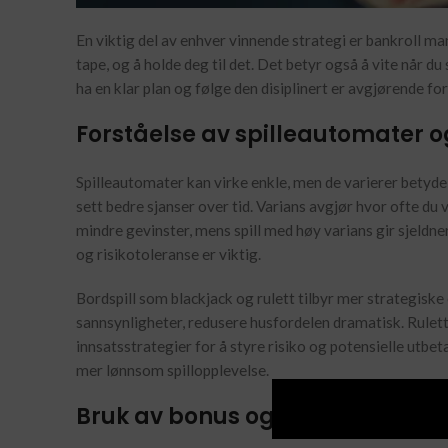
En viktig del av enhver vinnende strategi er bankroll man
tape, og å holde deg til det. Det betyr også å vite når d
ha en klar plan og følge den disiplinert er avgjørende for
Forståelse av spilleautomater o
Spilleautomater kan virke enkle, men de varierer betyde
sett bedre sjanser over tid. Varians avgjør hvor ofte du 
mindre gevinster, mens spill med høy varians gir sjeldne
og risikotoleranse er viktig.
Bordspill som blackjack og rulett tilbyr mer strategisk
sannsynligheter, redusere husfordelen dramatisk. Rulett, s
innsatsstrategier for å styre risiko og potensielle utbet
mer lønnsom spillopplevelse.
Bruk av bonus og kampanjer