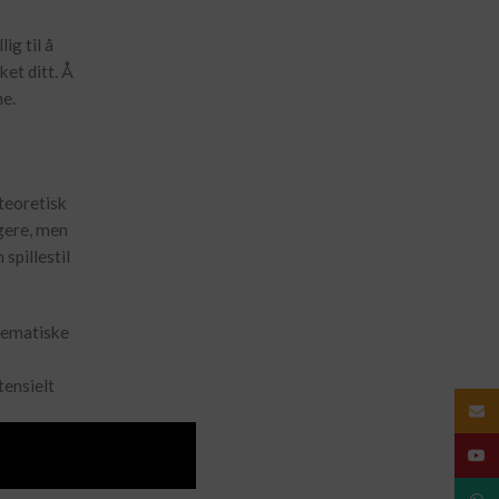
ig til å
ket ditt. Å
ne.
teoretisk
igere, men
spillestil
atematiske
tensielt
Email
YouT