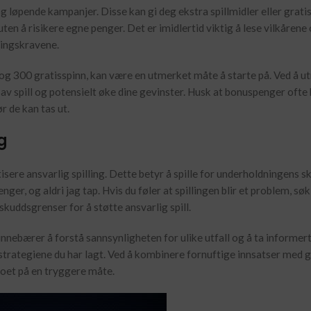
løpende kampanjer. Disse kan gi deg ekstra spillmidler eller gratis
 uten å risikere egne penger. Det er imidlertid viktig å lese vilkårene
ningskravene.
og 300 gratisspinn, kan være en utmerket måte å starte på. Ved å u
g av spill og potensielt øke dine gevinster. Husk at bonuspenger of
r de kan tas ut.
ng
sere ansvarlig spilling. Dette betyr å spille for underholdningens sk
er, og aldri jag tap. Hvis du føler at spillingen blir et problem, søk 
kuddsgrenser for å støtte ansvarlig spill.
t innebærer å forstå sannsynligheten for ulike utfall og å ta informer
strategiene du har lagt. Ved å kombinere fornuftige innsatser med 
oet på en tryggere måte.