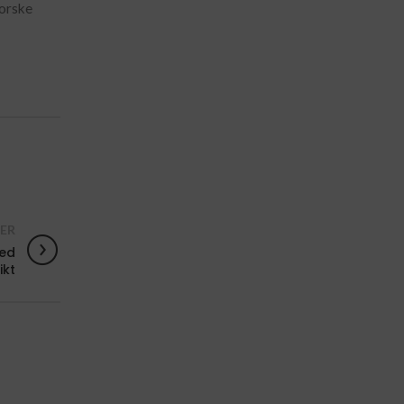
forske
ER
med
ikt