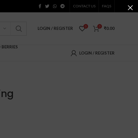
CONTACT US
FAQS
0
0
LOGIN / REGISTER
₹
0.00
D BERRIES
LOGIN / REGISTER
ing