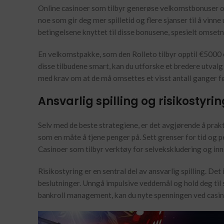
Online casinoer som tilbyr generøse velkomstbonuser og 
noe som gir deg mer spilletid og flere sjanser til å vinne
betingelsene knyttet til disse bonusene, spesielt omset
En velkomstpakke, som den Rolleto tilbyr opptil €5000 
disse tilbudene smart, kan du utforske et bredere utval
med krav om at de må omsettes et visst antall ganger fø
Ansvarlig spilling og risikostyri
Selv med de beste strategiene, er det avgjørende å prakti
som en måte å tjene penger på. Sett grenser for tid og peng
Casinoer som tilbyr verktøy for selvekskludering og inns
Risikostyring er en sentral del av ansvarlig spilling. De
beslutninger. Unngå impulsive veddemål og hold deg til 
bankroll management, kan du nyte spenningen ved casin