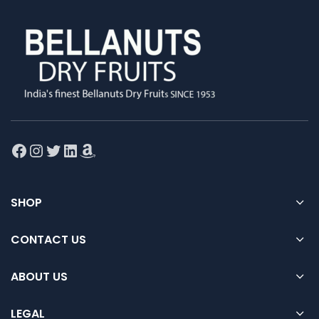
Facebook
Instagram
Twitter
LinkedIn
Amazon
SHOP
CONTACT US
ABOUT US
LEGAL