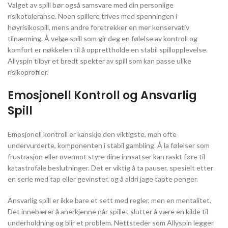
Valget av spill bør også samsvare med din personlige
risikotoleranse. Noen spillere trives med spenningen i
høyrisikospill, mens andre foretrekker en mer konservativ
tilnærming. Å velge spill som gir deg en følelse av kontroll og
komfort er nøkkelen til å opprettholde en stabil spillopplevelse.
Allyspin tilbyr et bredt spekter av spill som kan passe ulike
risikoprofiler.
Emosjonell Kontroll og Ansvarlig
Spill
Emosjonell kontroll er kanskje den viktigste, men ofte
undervurderte, komponenten i stabil gambling. Å la følelser som
frustrasjon eller overmot styre dine innsatser kan raskt føre til
katastrofale beslutninger. Det er viktig å ta pauser, spesielt etter
en serie med tap eller gevinster, og å aldri jage tapte penger.
Ansvarlig spill er ikke bare et sett med regler, men en mentalitet.
Det innebærer å anerkjenne når spillet slutter å være en kilde til
underholdning og blir et problem. Nettsteder som Allyspin legger