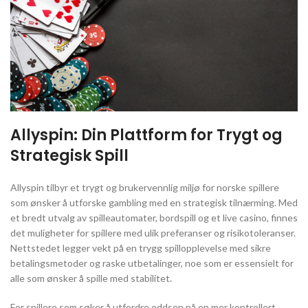
Allyspin: Din Plattform for Trygt og
Strategisk Spill
Allyspin tilbyr et trygt og brukervennlig miljø for norske spillere
som ønsker å utforske gambling med en strategisk tilnærming. Med
et bredt utvalg av spilleautomater, bordspill og et live casino, finnes
det muligheter for spillere med ulik preferanser og risikotoleranser.
Nettstedet legger vekt på en trygg spillopplevelse med sikre
betalingsmetoder og raske utbetalinger, noe som er essensielt for
alle som ønsker å spille med stabilitet.
For spillere som søker å utfordre oddsen på en mer kontrollert