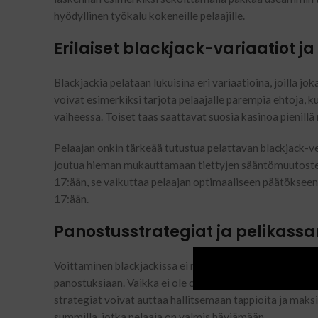
hyödyllinen työkalu kokeneille pelaajille.
Erilaiset blackjack-variaatiot j
Blackjackia pelataan lukuisina eri variaatioina, joilla j
voivat esimerkiksi tarjota pelaajalle parempia ehtoja, 
vaiheessa. Toiset taas saattavat suosia kasinoa pienillä
Pelaajan onkin tärkeää tutustua pelattavan blackjack-v
joutua hieman mukauttamaan tiettyjen sääntömuutosten v
17:ään, se vaikuttaa pelaajan optimaaliseen päätökseen 
17:ään.
Panostusstrategiat ja pelikassa
Voittaminen blackjackissa ei riipu ainoastaan pelillisist
panostuksiaan. Vaikka ei ole olemassa yhtä ainoaa takuu
strategiat voivat auttaa hallitsemaan tappioita ja maksi
summilla, jotka pelaaja on valmis häviämään.