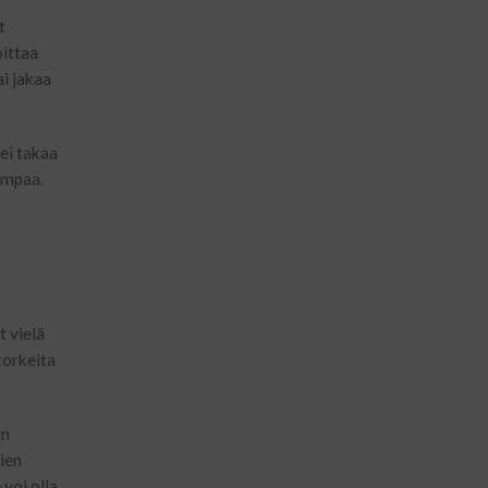
t
oittaa
ai jakaa
ei takaa
sampaa.
n
t vielä
korkeita
in
ien
voi olla