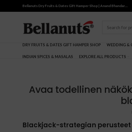
Bellanuts Dry Fruits & Dates Gift Hamper Shop | Anand Bhandar…
DRY FRUITS & DATES GIFT HAMPER SHOP
WEDDING & 
INDIAN SPICES & MASALAS
EXPLORE ALL PRODUCTS
Avaa todellinen näkö
bl
Blackjack-strategian perusteet