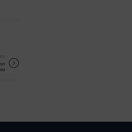
ER
non
sia