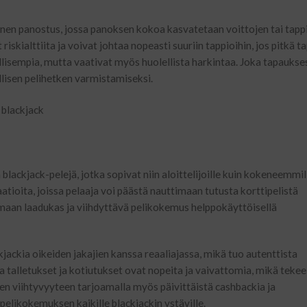
inen panostus, jossa panoksen kokoa kasvatetaan voittojen tai tapp
iskialttiita ja voivat johtaa nopeasti suuriin tappioihin, jos pitkä t
allisempia, mutta vaativat myös huolellista harkintaa. Joka tapaukse
llisen pelihetken varmistamiseksi.
blackjack-pelejä, jotka sopivat niin aloittelijoille kuin kokeneemmil
iaatioita, joissa pelaaja voi päästä nauttimaan tutusta korttipelistä
amaan laadukas ja viihdyttävä pelikokemus helppokäyttöisellä
kjackia oikeiden jakajien kanssa reaaliajassa, mikä tuo autenttista
a talletukset ja kotiutukset ovat nopeita ja vaivattomia, mikä tekee
en viihtyvyyteen tarjoamalla myös päivittäistä cashbackia ja
elikokemuksen kaikille blackjackin ystäville.