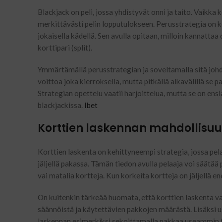
Blackjack on peli, jossa yhdistyvät onni ja taito. Vaikk
merkittävästi pelin lopputulokseen. Perusstrategia on
jokaisella kädellä. Sen avulla opitaan, milloin kannattaa 
korttipari (split).
Ymmärtämällä perusstrategian ja soveltamalla sitä johd
voittoa joka kierroksella, mutta pitkällä aikavälillä se
Strategian opettelu vaatii harjoittelua, mutta se on ens
blackjackissa.
Ibet
Korttien laskennan mahdollisuud
Korttien laskenta on kehittyneempi strategia, jossa pela
jäljellä pakassa. Tämän tiedon avulla pelaaja voi säätä
vai matalia kortteja. Kun korkeita kortteja on jäljellä 
On kuitenkin tärkeää huomata, että korttien laskenta vaa
säännöistä ja käytettävien pakkojen määrästä. Lisäksi 
laskennan esimerkiksi sekoittamalla pakkaa useammin ta