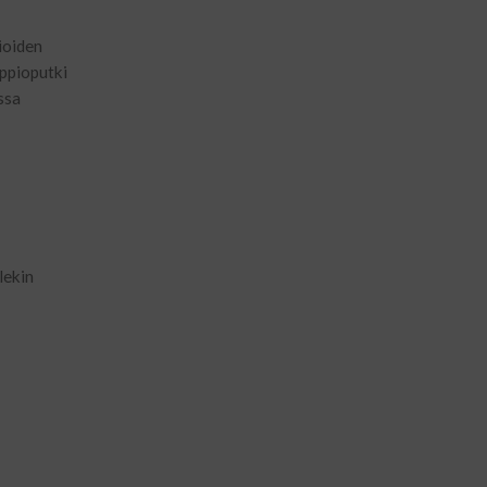
ioiden
appioputki
ssa
lekin