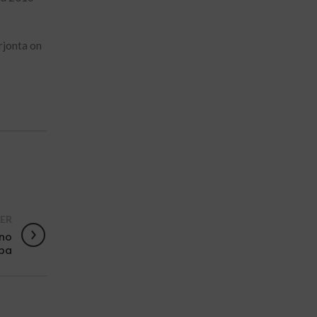
rjonta on
ER
ino
apa