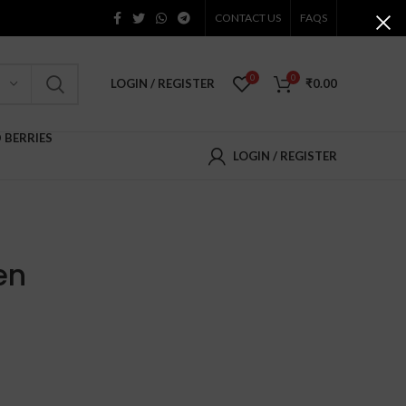
CONTACT US
FAQS
0
0
LOGIN / REGISTER
₹
0.00
D BERRIES
LOGIN / REGISTER
en