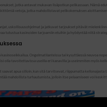
isbonukset, jotka antavat mukavan lisäpotkun pelikassaan. Nämä edu
riskittömiä vetoja, jotka mahdollistavat pelikokemuksen aloittamise
njat, uskollisuusohjelmat ja jatkuvat tarjoukset pitävät mielenkiinno
avaa tutustua kasinoiden tarjoamiin etuihin ja hyödyntää niitä strateg
muksessa
 kasinoseikkailua. Ongelmatilanteissa tai kysyttäessä neuvoa nope
si olla tavoitettavissa useilla eri kanavilla ja useimmiten myös kel
saavat apua silloin, kun sitä tarvitsevat, riippumatta kellonajasta t
ntää mahdollista turhautumista, jolloin itse pelaamiseen voi keskit