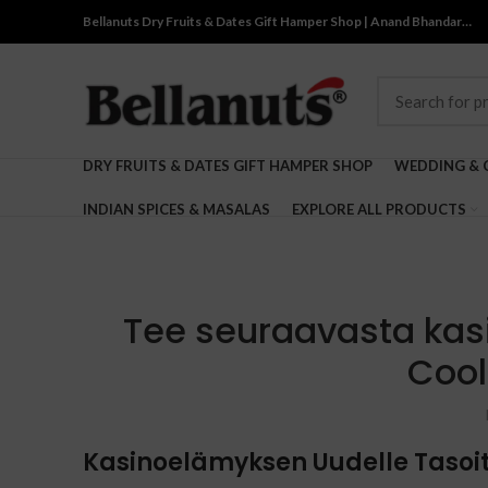
Bellanuts Dry Fruits & Dates Gift Hamper Shop | Anand Bhandar…
DRY FRUITS & DATES GIFT HAMPER SHOP
WEDDING & 
INDIAN SPICES & MASALAS
EXPLORE ALL PRODUCTS
Tee seuraavasta kasi
Coo
Kasinoelämyksen Uudelle Tasoi