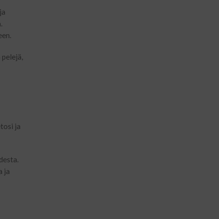
ja
.
een.
 pelejä,
tosi ja
desta.
a ja