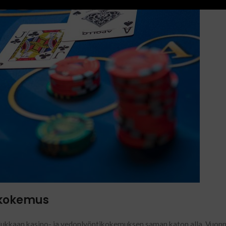
ikokemus
laadukkaan kasino- ja vedonlyöntikokemuksen saman katon alla. Vuon