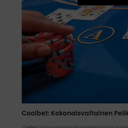
Coolbet: Kokonaisvaltainen Pel
Coolbet
tarjoaa suomalaisille pelaajille kattavan ja 