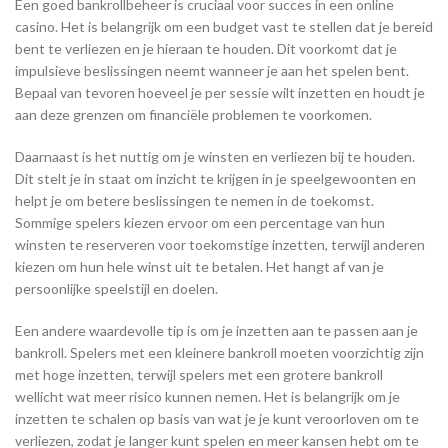
Een goed bankrollbeheer is cruciaal voor succes in een online
casino. Het is belangrijk om een budget vast te stellen dat je bereid
bent te verliezen en je hieraan te houden. Dit voorkomt dat je
impulsieve beslissingen neemt wanneer je aan het spelen bent.
Bepaal van tevoren hoeveel je per sessie wilt inzetten en houdt je
aan deze grenzen om financiële problemen te voorkomen.
Daarnaast is het nuttig om je winsten en verliezen bij te houden.
Dit stelt je in staat om inzicht te krijgen in je speelgewoonten en
helpt je om betere beslissingen te nemen in de toekomst.
Sommige spelers kiezen ervoor om een percentage van hun
winsten te reserveren voor toekomstige inzetten, terwijl anderen
kiezen om hun hele winst uit te betalen. Het hangt af van je
persoonlijke speelstijl en doelen.
Een andere waardevolle tip is om je inzetten aan te passen aan je
bankroll. Spelers met een kleinere bankroll moeten voorzichtig zijn
met hoge inzetten, terwijl spelers met een grotere bankroll
wellicht wat meer risico kunnen nemen. Het is belangrijk om je
inzetten te schalen op basis van wat je je kunt veroorloven om te
verliezen, zodat je langer kunt spelen en meer kansen hebt om te