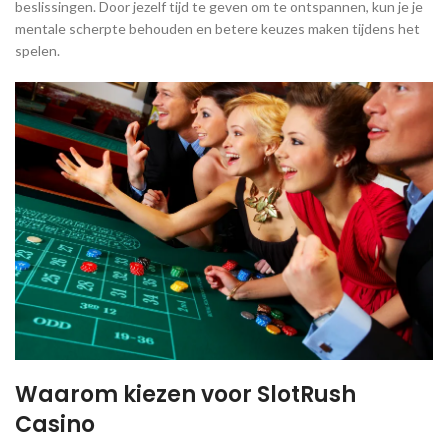
beslissingen. Door jezelf tijd te geven om te ontspannen, kun je je
mentale scherpte behouden en betere keuzes maken tijdens het
spelen.
Waarom kiezen voor SlotRush
Casino