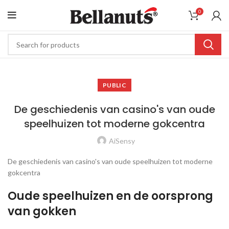
0
PUBLIC
De geschiedenis van casino's van oude
speelhuizen tot moderne gokcentra
AiSensy
De geschiedenis van casino's van oude speelhuizen tot moderne
gokcentra
Oude speelhuizen en de oorsprong
van gokken