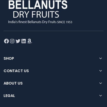
Facebook
Instagram
Twitter
LinkedIn
Amazon
SHOP
CONTACT US
ABOUT US
LEGAL