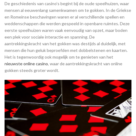
De geschiedenis van casino’s begint bij de oude speelhuizen, waar
mensen al eeuwenlang samenkwamen om te gokken. In de Griekse
en Romeinse beschavingen waren er al verschillende spellen en
weddenschappen die werden gespeeld in openbare ruimtes. Deze
eerste speelhuizen waren vaak eenvoudig van opzet, maar boden
een plek voor sociale interactie en spanning. De
aantrekkingskracht van het gokken was destijds al duidelijk, met
mensen die hun geluk beproefden met dobbelstenen en kaarten.
Het is tegenwoordig ook mogelijk om te genieten van het
nieuwste online casino
, waar de aantrekkingskracht van online
gokken steeds groter wordt.