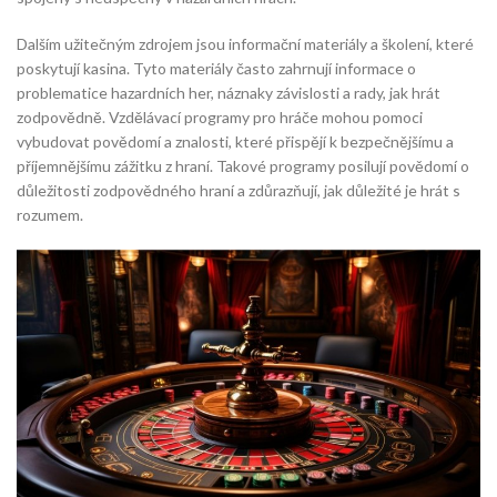
Dalším užitečným zdrojem jsou informační materiály a školení, které
poskytují kasina. Tyto materiály často zahrnují informace o
problematice hazardních her, náznaky závislosti a rady, jak hrát
zodpovědně. Vzdělávací programy pro hráče mohou pomoci
vybudovat povědomí a znalosti, které přispějí k bezpečnějšímu a
příjemnějšímu zážitku z hraní. Takové programy posilují povědomí o
důležitosti zodpovědného hraní a zdůrazňují, jak důležité je hrát s
rozumem.