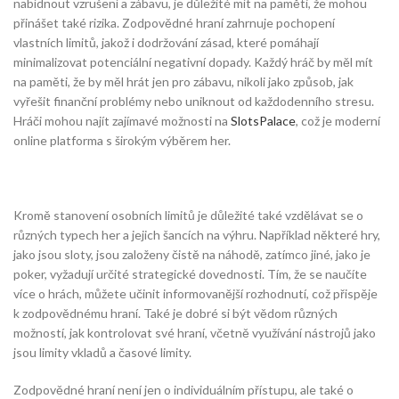
nabídnout vzrušení a zábavu, je důležité mít na paměti, že mohou
přinášet také rizika. Zodpovědné hraní zahrnuje pochopení
vlastních limitů, jakož i dodržování zásad, které pomáhají
minimalizovat potenciální negativní dopady. Každý hráč by měl mít
na paměti, že by měl hrát jen pro zábavu, nikoli jako způsob, jak
vyřešit finanční problémy nebo uniknout od každodenního stresu.
Hráči mohou najít zajímavé možnosti na
SlotsPalace
, což je moderní
online platforma s širokým výběrem her.
Kromě stanovení osobních limitů je důležité také vzdělávat se o
různých typech her a jejich šancích na výhru. Například některé hry,
jako jsou sloty, jsou založeny čistě na náhodě, zatímco jiné, jako je
poker, vyžadují určité strategické dovednosti. Tím, že se naučíte
více o hrách, můžete učinit informovanější rozhodnutí, což přispěje
k zodpovědnému hraní. Také je dobré si být vědom různých
možností, jak kontrolovat své hraní, včetně využívání nástrojů jako
jsou limity vkladů a časové limity.
Zodpovědné hraní není jen o individuálním přístupu, ale také o