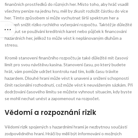
finančních prostředků do různých her. Místo toho, aby hráč vsadil
všechny peníze na jednu hru, měl by zkusit rozložit částku do více
her. Tímto způsobem si může vychutnat širší spektrum her a
zároveň snížit riziko rychlého vyčerpání rozpočtu. Taktéž je důležité
vyhnout se používání kreditních karet nebo půjček k financování
hazardních her, jelikož to může vést k neplánovaným dluhům a
stresu.
Kromě stanovení finančního rozpočtu je také důležité mít časový
limit pro svou návštěvu kasina. Stanovení času, po který budete
hrát, vám pomůže udržet kontrolu nad tím, kolik času trávíte
hazardem. Dlouhé hraní může vést k unavení a snížení schopnosti
činit racionální rozhodnutí, což může vést k neuváženým sázkám. Při
dodržování časového limitu se můžete vyhnout situacím, kdy byste
se mohli nechat unést a zapomenout na rozpočet.
Vědomí a rozpoznání rizik
Vědomí rizik spojených s hazardními hrami je nezbytnou součástí
zodpovědného hraní. Hráči by měli být informováni o možných