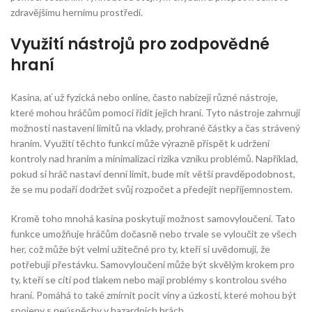
zdravějšímu hernímu prostředí.
Využití nástrojů pro zodpovědné
hraní
Kasina, ať už fyzická nebo online, často nabízejí různé nástroje,
které mohou hráčům pomoci řídit jejich hraní. Tyto nástroje zahrnují
možnosti nastavení limitů na vklady, prohrané částky a čas strávený
hraním. Využití těchto funkcí může výrazně přispět k udržení
kontroly nad hraním a minimalizaci rizika vzniku problémů. Například,
pokud si hráč nastaví denní limit, bude mít větší pravděpodobnost,
že se mu podaří dodržet svůj rozpočet a předejít nepříjemnostem.
Kromě toho mnohá kasina poskytují možnost samovyloučení. Tato
funkce umožňuje hráčům dočasně nebo trvale se vyloučit ze všech
her, což může být velmi užitečné pro ty, kteří si uvědomují, že
potřebují přestávku. Samovyloučení může být skvělým krokem pro
ty, kteří se cítí pod tlakem nebo mají problémy s kontrolou svého
hraní. Pomáhá to také zmírnit pocit viny a úzkosti, které mohou být
spojeny s neúspěchy v hazardních hrách.