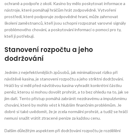
ochraně a podpoře z okolí. Kasino by mělo poskytovat informace a
nástroje, které pomáhají hráčům hrát zodpovědně. Vytvoření
prostředí, které podporuje zodpovědné hraní, může zahrnovat
školení zaměstnanců, kteří jsou schopni rozpoznat varovné signály
problémového chování, a poskytování informací o pomoci pro ty,
kteří ji potřebují.
Stanovení rozpočtu a jeho
dodržování
Jedním z nejefektivnějších způsobů, jak minimalizovat riziko při
návštěvě kasina, je stanovení rozpočtu a jeho striktní dodržování.
Hráči by si měli před návštěvou kasina vyhradit konkrétní částku
peněz, kterou si mohou dovolit prohrát, a to bez ohledu na to, jak se
jim daří. Tento přístup pomáhá zabránit nezdravému a impulzivnímu
chování, které by mohlo vést k hlubším finančním problémům. Je
dobré si také uvědomit, že je zcela normální prohrát, a tudíž se hráči
nemusí snažit vrátit ztracené peníze za každou cenu.
Dalším důležitým aspektem při dodržování rozpočtu je rozdělění