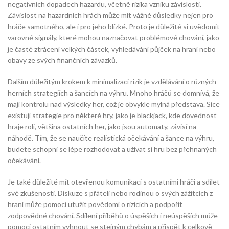
negativních dopadech hazardu, včetně rizika vzniku závislosti.
Závislost na hazardních hrách může mít vážné důsledky nejen pro
hráče samotného, ale i pro jeho blízké. Proto je důležité si uvědomit
varovné signály, které mohou naznačovat problémové chování, jako
je časté ztrácení velkých částek, vyhledávání půjček na hraní nebo
obavy ze svých finančních závazků.
Dalším důležitým krokem k minimalizaci rizik je vzdělávání o různých
herních strategiích a šancích na výhru. Mnoho hráčů se domnívá, že
mají kontrolu nad výsledky her, což je obvykle mylná představa. Sice
existují strategie pro některé hry, jako je blackjack, kde dovednost
hraje roli, většina ostatních her, jako jsou automaty, závisí na
náhodě. Tím, že se naučíte realistická očekávání a šance na výhru,
budete schopni se lépe rozhodovat a užívat si hru bez přehnaných
očekávání.
Je také důležité mít otevřenou komunikaci s ostatními hráči a sdílet
své zkušenosti. Diskuze s přáteli nebo rodinou o svých zážitcích z
hraní může pomoci utužit povědomí o rizicích a podpořit
zodpovědné chování. Sdílení příběhů o úspěších i neúspěších může
pomoci ostatním vyhnout se stejným chybám a přispět k celkově