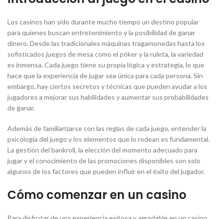
Los casinos han sido durante mucho tiempo un destino popular
para quienes buscan entretenimiento y la posibilidad de ganar
dinero. Desde las tradicionales máquinas tragamonedas hasta los
sofisticados juegos de mesa como el póker y la ruleta, la variedad
es inmensa. Cada juego tiene su propia lógica y estrategia, lo que
hace que la experiencia de jugar sea única para cada persona. Sin
embargo, hay ciertos secretos y técnicas que pueden ayudar a los
jugadores a mejorar sus habilidades y aumentar sus probabilidades
de ganar.
Además de familiarizarse con las reglas de cada juego, entender la
psicología del juego y los elementos que lo rodean es fundamental.
La gestión del bankroll, la elección del momento adecuado para
jugar y el conocimiento de las promociones disponibles son solo
algunos de los factores que pueden influir en el éxito del jugador.
Cómo comenzar en un casino
Para disfrutar de una experiencia exitosa y agradable en un casino,