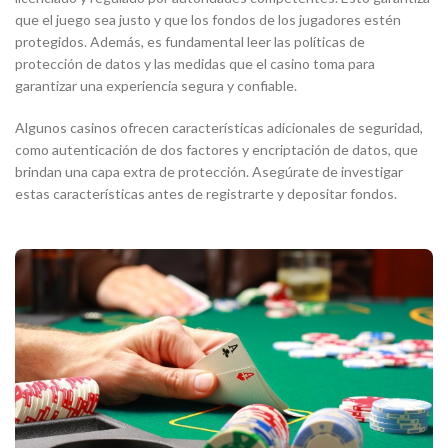
que el juego sea justo y que los fondos de los jugadores estén
protegidos. Además, es fundamental leer las políticas de
protección de datos y las medidas que el casino toma para
garantizar una experiencia segura y confiable.
Algunos casinos ofrecen características adicionales de seguridad,
como autenticación de dos factores y encriptación de datos, que
brindan una capa extra de protección. Asegúrate de investigar
estas características antes de registrarte y depositar fondos.