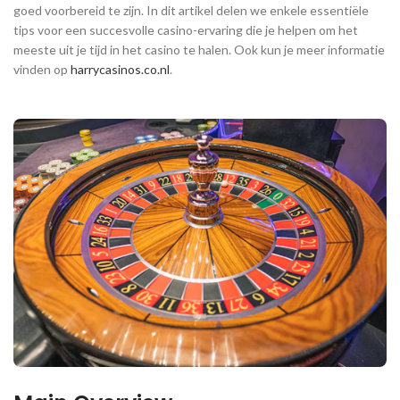
goed voorbereid te zijn. In dit artikel delen we enkele essentiële
tips voor een succesvolle casino-ervaring die je helpen om het
meeste uit je tijd in het casino te halen. Ook kun je meer informatie
vinden op
harrycasinos.co.nl
.