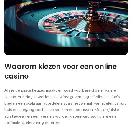
Waarom kiezen voor een online
casino
Als je de juiste keuzes maakt en goed voorbereid bent, kan je
casino-ervaring zowel leuk als winstgevend zijn. Online casino’s
bieden een scala aan voordelen, zoals het gemak van spelen vanuit
huis en toegang tot talloze spellen en bonussen. Met de juiste
strategieën en een verantwoordelijk speelgedrag, kun je een
optimale spelervaring creëren.