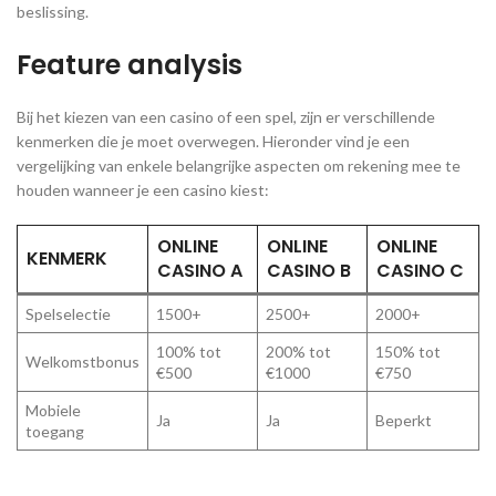
beslissing.
Feature analysis
Bij het kiezen van een casino of een spel, zijn er verschillende
kenmerken die je moet overwegen. Hieronder vind je een
vergelijking van enkele belangrijke aspecten om rekening mee te
houden wanneer je een casino kiest:
ONLINE
ONLINE
ONLINE
KENMERK
CASINO A
CASINO B
CASINO C
Spelselectie
1500+
2500+
2000+
100% tot
200% tot
150% tot
Welkomstbonus
€500
€1000
€750
Mobiele
Ja
Ja
Beperkt
toegang