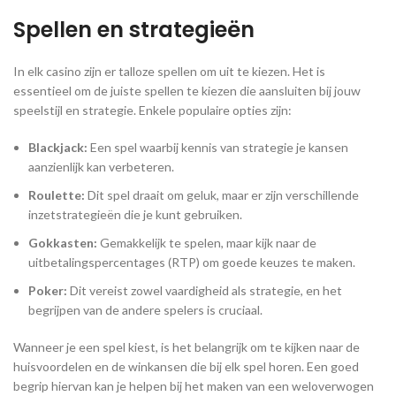
Spellen en strategieën
In elk casino zijn er talloze spellen om uit te kiezen. Het is
essentieel om de juiste spellen te kiezen die aansluiten bij jouw
speelstijl en strategie. Enkele populaire opties zijn:
Blackjack:
Een spel waarbij kennis van strategie je kansen
aanzienlijk kan verbeteren.
Roulette:
Dit spel draait om geluk, maar er zijn verschillende
inzetstrategieën die je kunt gebruiken.
Gokkasten:
Gemakkelijk te spelen, maar kijk naar de
uitbetalingspercentages (RTP) om goede keuzes te maken.
Poker:
Dit vereist zowel vaardigheid als strategie, en het
begrijpen van de andere spelers is cruciaal.
Wanneer je een spel kiest, is het belangrijk om te kijken naar de
huisvoordelen en de winkansen die bij elk spel horen. Een goed
begrip hiervan kan je helpen bij het maken van een weloverwogen